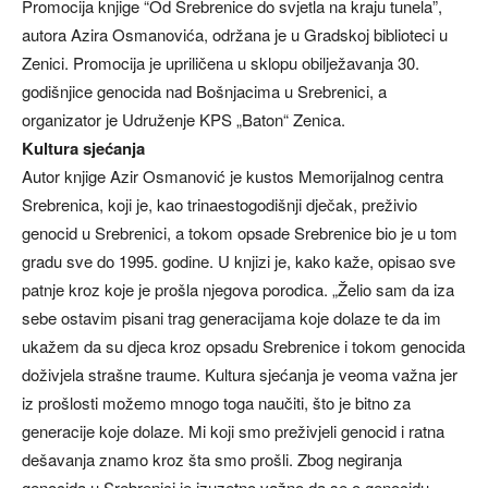
Promocija knjige “Od Srebrenice do svjetla na kraju tunela”,
autora Azira Osmanovića, održana je u Gradskoj biblioteci u
Zenici. Promocija je upriličena u sklopu obilježavanja 30.
godišnjice genocida nad Bošnjacima u Srebrenici, a
organizator je Udruženje KPS „Baton“ Zenica.
Kultura sjećanja
Autor knjige Azir Osmanović je kustos Memorijalnog centra
Srebrenica, koji je, kao trinaestogodišnji dječak, preživio
genocid u Srebrenici, a tokom opsade Srebrenice bio je u tom
gradu sve do 1995. godine. U knjizi je, kako kaže, opisao sve
patnje kroz koje je prošla njegova porodica. „Želio sam da iza
sebe ostavim pisani trag generacijama koje dolaze te da im
ukažem da su djeca kroz opsadu Srebrenice i tokom genocida
doživjela strašne traume. Kultura sjećanja je veoma važna jer
iz prošlosti možemo mnogo toga naučiti, što je bitno za
generacije koje dolaze. Mi koji smo preživjeli genocid i ratna
dešavanja znamo kroz šta smo prošli. Zbog negiranja
genocida u Srebrenici je izuzetno važno da se o genocidu