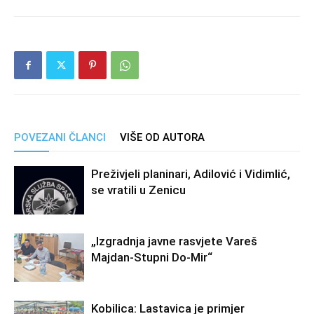
POVEZANI ČLANCI
VIŠE OD AUTORA
Preživjeli planinari, Adilović i Vidimlić,
se vratili u Zenicu
„Izgradnja javne rasvjete Vareš
Majdan-Stupni Do-Mir“
Kobilica: Lastavica je primjer