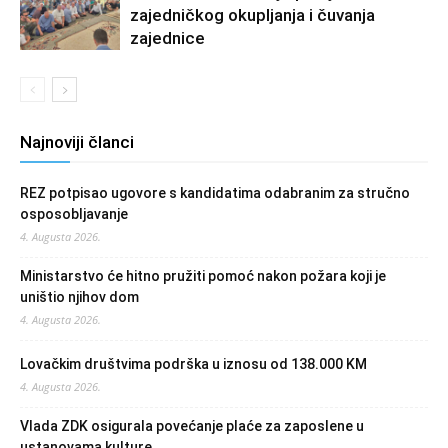
zajedničkog okupljanja i čuvanja
zajednice
Najnoviji članci
REZ potpisao ugovore s kandidatima odabranim za stručno
osposobljavanje
4. Augusta 2026.
Ministarstvo će hitno pružiti pomoć nakon požara koji je
uništio njihov dom
4. Augusta 2026.
Lovačkim društvima podrška u iznosu od 138.000 KM
4. Augusta 2026.
Vlada ZDK osigurala povećanje plaće za zaposlene u
ustanovama kulture