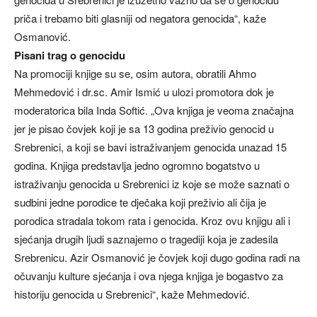
priča i trebamo biti glasniji od negatora genocida“, kaže
Osmanović.
Pisani trag o genocidu
Na promociji knjige su se, osim autora, obratili Ahmo
Mehmedović i dr.sc. Amir Ismić u ulozi promotora dok je
moderatorica bila Inda Softić. „Ova knjiga je veoma značajna
jer je pisao čovjek koji je sa 13 godina preživio genocid u
Srebrenici, a koji se bavi istraživanjem genocida unazad 15
godina. Knjiga predstavlja jedno ogromno bogatstvo u
istraživanju genocida u Srebrenici iz koje se može saznati o
sudbini jedne porodice te dječaka koji preživio ali čija je
porodica stradala tokom rata i genocida. Kroz ovu knjigu ali i
sjećanja drugih ljudi saznajemo o tragediji koja je zadesila
Srebrenicu. Azir Osmanović je čovjek koji dugo godina radi na
očuvanju kulture sjećanja i ova njega knjiga je bogastvo za
historiju genocida u Srebrenici“, kaže Mehmedović.