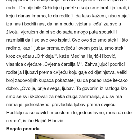
rada. „Da nije bilo Orhideje i podrške koju smo brat i ja imali, i
koju i danas imamo, te da roditelji, da tako kažem, nisu stajali
iza nas i bodrili nas, da nam budu „vjetar u leđa“ za sve u
životu, vjerujem da bi se do sada mnogo puta spotakli i
razmislili da li se sve ovo isplati. Sve ovo što smo stekli i što
radimo, kao i ljubav prema cvijeću i ovom poslu, smo stekli
kroz cvjećaru „Orhideja““, kaže Medina Hajrić-Hibović,
vlasnica cvjećare „Cvjetna čarolija M“. Zahvaljujući podršci
roditelja i ljubavi prema cvijeću koju gaje od djetinjstva, veliki
broj zadovoljnih kupaca pokazatelj su da posao rade itekako
dobro. „Ovo je, prije svega, ljubav. To govorim iz razloga što
smo se svi školovali za neka druga zanimanja, a u svima
nama je, jednostavno, prevladala ljubav prema cvijeću.
Roditelji su se bavili tim poslom i to, jednostavno, mora da uđe
u srce“, ističe Hajrić-Hibović.
Bogata ponuda