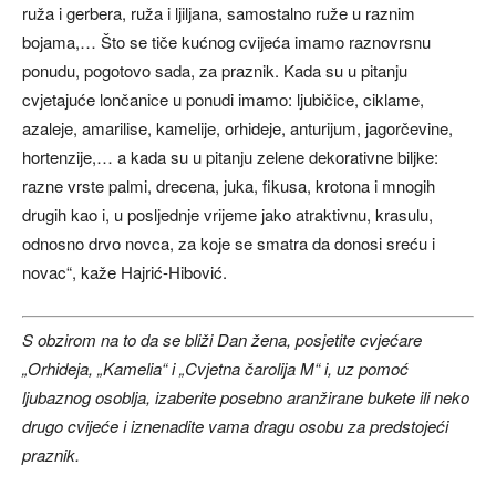
ruža i gerbera, ruža i ljiljana, samostalno ruže u raznim
bojama,… Što se tiče kućnog cvijeća imamo raznovrsnu
ponudu, pogotovo sada, za praznik. Kada su u pitanju
cvjetajuće lončanice u ponudi imamo: ljubičice, ciklame,
azaleje, amarilise, kamelije, orhideje, anturijum, jagorčevine,
hortenzije,… a kada su u pitanju zelene dekorativne biljke:
razne vrste palmi, drecena, juka, fikusa, krotona i mnogih
drugih kao i, u posljednje vrijeme jako atraktivnu, krasulu,
odnosno drvo novca, za koje se smatra da donosi sreću i
novac“, kaže Hajrić-Hibović.
S obzirom na to da se bliži Dan žena, posjetite cvjećare
„Orhideja, „Kamelia“ i „Cvjetna čarolija M“ i, uz pomoć
ljubaznog osoblja, izaberite posebno aranžirane bukete ili neko
drugo cvijeće i iznenadite vama dragu osobu za predstojeći
praznik.