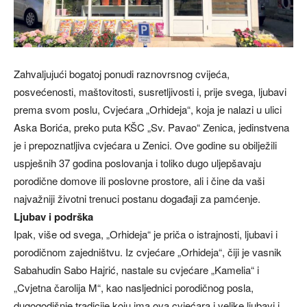
Zahvaljujući bogatoj ponudi raznovrsnog cvijeća,
posvećenosti, maštovitosti, susretljivosti i, prije svega, ljubavi
prema svom poslu, Cvjećara „Orhideja“, koja je nalazi u ulici
Aska Borića, preko puta KŠC „Sv. Pavao“ Zenica, jedinstvena
je i prepoznatljiva cvjećara u Zenici. Ove godine su obilježili
uspješnih 37 godina poslovanja i toliko dugo uljepšavaju
porodične domove ili poslovne prostore, ali i čine da vaši
najvažniji životni trenuci postanu događaji za pamćenje.
Ljubav i podrška
Ipak, više od svega, „Orhideja“ je priča o istrajnosti, ljubavi i
porodičnom zajedništvu. Iz cvjećare „Orhideja“, čiji je vasnik
Sabahudin Sabo Hajrić, nastale su cvjećare „Kamelia“ i
„Cvjetna čarolija M“, kao nasljednici porodičnog posla,
dugogodišnje tradicije koju ima ova cvjećara i velike ljubavi i