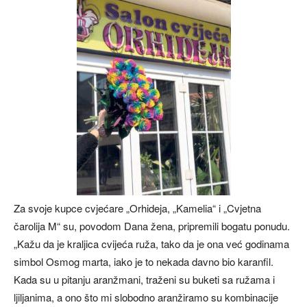
Za svoje kupce cvjećare „Orhideja, „Kamelia“ i „Cvjetna
čarolija M“ su, povodom Dana žena, pripremili bogatu ponudu.
„Kažu da je kraljica cvijeća ruža, tako da je ona već godinama
simbol Osmog marta, iako je to nekada davno bio karanfil.
Kada su u pitanju aranžmani, traženi su buketi sa ružama i
ljiljanima, a ono što mi slobodno aranžiramo su kombinacije