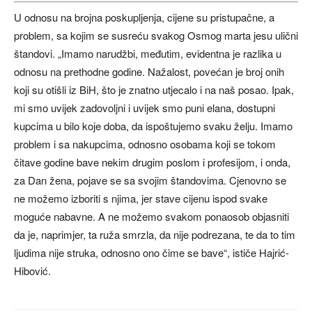
U odnosu na brojna poskupljenja, cijene su pristupačne, a
problem, sa kojim se susreću svakog Osmog marta jesu ulični
štandovi. „Imamo narudžbi, međutim, evidentna je razlika u
odnosu na prethodne godine. Nažalost, povećan je broj onih
koji su otišli iz BiH, što je znatno utjecalo i na naš posao. Ipak,
mi smo uvijek zadovoljni i uvijek smo puni elana, dostupni
kupcima u bilo koje doba, da ispoštujemo svaku želju. Imamo
problem i sa nakupcima, odnosno osobama koji se tokom
čitave godine bave nekim drugim poslom i profesijom, i onda,
za Dan žena, pojave se sa svojim štandovima. Cjenovno se
ne možemo izboriti s njima, jer stave cijenu ispod svake
moguće nabavne. A ne možemo svakom ponaosob objasniti
da je, naprimjer, ta ruža smrzla, da nije podrezana, te da to tim
ljudima nije struka, odnosno ono čime se bave“, ističe Hajrić-
Hibović.