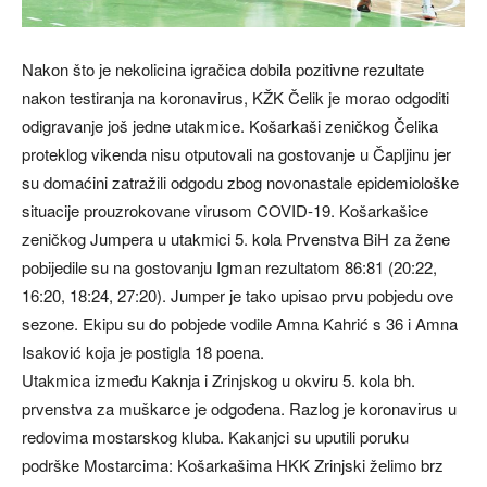
Nakon što je nekolicina igračica dobila pozitivne rezultate
nakon testiranja na koronavirus, KŽK Čelik je morao odgoditi
odigravanje još jedne utakmice. Košarkaši zeničkog Čelika
proteklog vikenda nisu otputovali na gostovanje u Čapljinu jer
su domaćini zatražili odgodu zbog novonastale epidemiološke
situacije prouzrokovane virusom COVID-19. Košarkašice
zeničkog Jumpera u utakmici 5. kola Prvenstva BiH za žene
pobijedile su na gostovanju Igman rezultatom 86:81 (20:22,
16:20, 18:24, 27:20). Jumper je tako upisao prvu pobjedu ove
sezone. Ekipu su do pobjede vodile Amna Kahrić s 36 i Amna
Isaković koja je postigla 18 poena.
Utakmica između Kaknja i Zrinjskog u okviru 5. kola bh.
prvenstva za muškarce je odgođena. Razlog je koronavirus u
redovima mostarskog kluba. Kakanjci su uputili poruku
podrške Mostarcima: Košarkašima HKK Zrinjski želimo brz