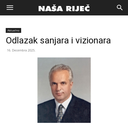
Naša
Aktuelno
riječ
Odlazak sanjara i vizionara
16. Decembra 2025.
Zenica