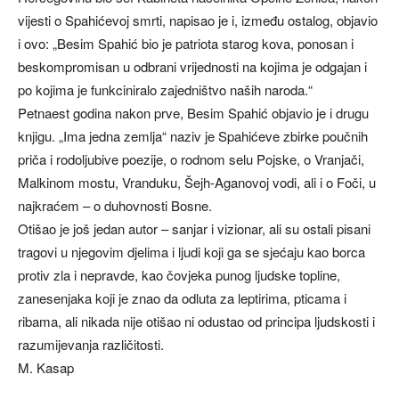
vijesti o Spahićevoj smrti, napisao je i, između ostalog, objavio
i ovo: „Besim Spahić bio je patriota starog kova, ponosan i
beskompromisan u odbrani vrijednosti na kojima je odgajan i
po kojima je funkciniralo zajedništvo naših naroda.“
Petnaest godina nakon prve, Besim Spahić objavio je i drugu
knjigu. „Ima jedna zemlja“ naziv je Spahićeve zbirke poučnih
priča i rodoljubive poezije, o rodnom selu Pojske, o Vranjači,
Malkinom mostu, Vranduku, Šejh-Aganovoj vodi, ali i o Foči, u
najkraćem – o duhovnosti Bosne.
Otišao je još jedan autor – sanjar i vizionar, ali su ostali pisani
tragovi u njegovim djelima i ljudi koji ga se sjećaju kao borca
protiv zla i nepravde, kao čovjeka punog ljudske topline,
zanesenjaka koji je znao da odluta za leptirima, pticama i
ribama, ali nikada nije otišao ni odustao od principa ljudskosti i
razumijevanja različitosti.
M. Kasap