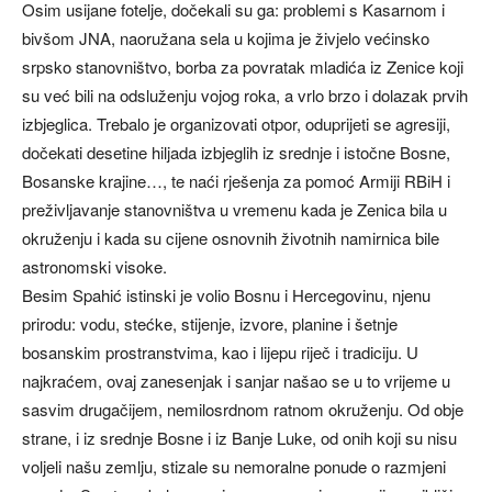
Osim usijane fotelje, dočekali su ga: problemi s Kasarnom i
bivšom JNA, naoružana sela u kojima je živjelo većinsko
srpsko stanovništvo, borba za povratak mladića iz Zenice koji
su već bili na odsluženju vojog roka, a vrlo brzo i dolazak prvih
izbjeglica. Trebalo je organizovati otpor, oduprijeti se agresiji,
dočekati desetine hiljada izbjeglih iz srednje i istočne Bosne,
Bosanske krajine…, te naći rješenja za pomoć Armiji RBiH i
preživljavanje stanovništva u vremenu kada je Zenica bila u
okruženju i kada su cijene osnovnih životnih namirnica bile
astronomski visoke.
Besim Spahić istinski je volio Bosnu i Hercegovinu, njenu
prirodu: vodu, stećke, stijenje, izvore, planine i šetnje
bosanskim prostranstvima, kao i lijepu riječ i tradiciju. U
najkraćem, ovaj zanesenjak i sanjar našao se u to vrijeme u
sasvim drugačijem, nemilosrdnom ratnom okruženju. Od obje
strane, i iz srednje Bosne i iz Banje Luke, od onih koji su nisu
voljeli našu zemlju, stizale su nemoralne ponude o razmjeni