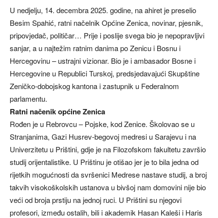
U nedjelju, 14. decembra 2025. godine, na ahiret je preselio
Besim Spahić, ratni načelnik Općine Zenica, novinar, pjesnik,
pripovjedač, političar… Prije i poslije svega bio je nepopravljivi
sanjar, a u najtežim ratnim danima po Zenicu i Bosnu i
Hercegovinu – ustrajni vizionar. Bio je i ambasador Bosne i
Hercegovine u Republici Turskoj, predsjedavajući Skupštine
Zeničko-dobojskog kantona i zastupnik u Federalnom
parlamentu.
Ratni načenik općine Zenica
Rođen je u Rebrovcu – Pojske, kod Zenice. Školovao se u
Stranjanima, Gazi Husrev-begovoj medresi u Sarajevu i na
Univerzitetu u Prištini, gdje je na Filozofskom fakultetu završio
studij orijentalistike. U Prištinu je otišao jer je to bila jedna od
rijetkih mogućnosti da svršenici Medrese nastave studij, a broj
takvih visokoškolskih ustanova u bivšoj nam domovini nije bio
veći od broja prstiju na jednoj ruci. U Prištini su njegovi
profesori, između ostalih, bili i akademik Hasan Kaleši i Haris