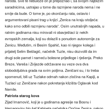
naroda. Sve te nebuloze on je prepoznao i, sa svojim najbližim
saradnicima, ustrajao u tome da razmjene naroda nema i ne
smije da bude. O tome je, po okončanju rata, ostavio i
argumentovani pisani trag u knjizi „Zenica na kraju stoljeća:
kako smo odbili razmjenu naroda“. Osim unutrašnjih napada, u
ratnim godinama nisu mirovali ni obavještaci iz nekih
evropskih zemalja, koji su dolazili s ponudom autonomije za
Zenicu. Međutim, ni Besim Spahić, kao ni njegov kolega i
prijatelj Selim Bešlagić, načelnik Tuzle, nisu dozvolili da im
drugi sole pamet i nameću bolesne prijedloge i rješenja. Preko
Breze, Vareša i Zvijezde održavane su veze ova dva
slobodoljubiva grada na svim poljima. Zeničani su, i to treba
spomenuti, bili uz Tuzlake odmah nakon zločina na Kapiji, a
Tuzlaci uz Zeničane nakon pokretanja klizišta Oglavak kod
Nemile.
Patriota starog kova
Zijad Imamović, koji je u godinama agresije na Bosnu i
Hercegovinu bio šef Kabineta načelnika Općine Zenica, nakon