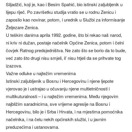
Siljadžić, koji je, kao i Besim Spahić, bio istinski zaljubljenik u
lijepu riječ. Po završetku studija vratio se u rodnu Zenicu i
zaposlio kao novinar, potom, i urednik u Službi za informisanje
Željezare Zenica.
U teškim danima aprila 1992. godine, što bi rekao naš narod,
ni kriv ni dužan, postaje načelnik Općine Zenica, potom i čelni
čovjek Ratnog predsjedništva. Ne zato što se borio da to bude,
već zato što drugi nisu smjeli, il’ nisu htjeli da se prihvate tog
izazova.
Važne odluke u najtežim vremenima
Istinski zaljubljenik u Bosnu i Hercegovinu i njene ljepote
vjerovao je i ustrajao u očuvanju njene multietničnosti i
multikuturalnosti – i u najtežim vremenima. Među njegovim
najbližim saradnicima, sve vrijeme agresije na Bosnu i
Hercegovinu, bilo je i Srba i Hrvata, i na mjestima pomoćnika
načelnika, i na čelu nekih općinskih službi, i u javnim
preduzećima i ustanovama.