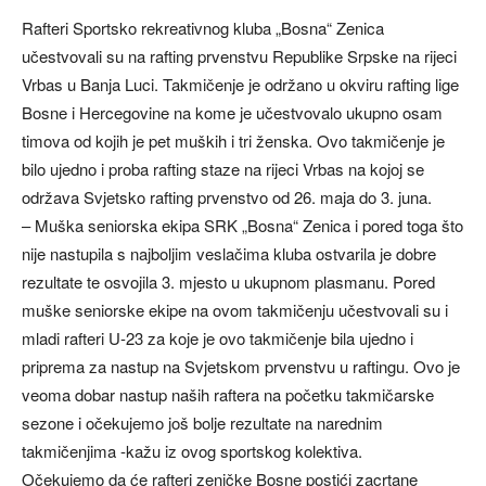
Rafteri Sportsko rekreativnog kluba „Bosna“ Zenica
učestvovali su na rafting prvenstvu Republike Srpske na rijeci
Vrbas u Banja Luci. Takmičenje je održano u okviru rafting lige
Bosne i Hercegovine na kome je učestvovalo ukupno osam
timova od kojih je pet muških i tri ženska. Ovo takmičenje je
bilo ujedno i proba rafting staze na rijeci Vrbas na kojoj se
održava Svjetsko rafting prvenstvo od 26. maja do 3. juna.
– Muška seniorska ekipa SRK „Bosna“ Zenica i pored toga što
nije nastupila s najboljim veslačima kluba ostvarila je dobre
rezultate te osvojila 3. mjesto u ukupnom plasmanu. Pored
muške seniorske ekipe na ovom takmičenju učestvovali su i
mladi rafteri U-23 za koje je ovo takmičenje bila ujedno i
priprema za nastup na Svjetskom prvenstvu u raftingu. Ovo je
veoma dobar nastup naših raftera na početku takmičarske
sezone i očekujemo još bolje rezultate na narednim
takmičenjima -kažu iz ovog sportskog kolektiva.
Očekujemo da će rafteri zeničke Bosne postići zacrtane