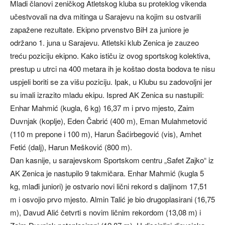
Mladi članovi zeničkog Atletskog kluba su proteklog vikenda
učestvovali na dva mitinga u Sarajevu na kojim su ostvarili
zapažene rezultate. Ekipno prvenstvo BiH za juniore je
održano 1. juna u Sarajevu. Atletski klub Zenica je zauzeo
treću poziciju ekipno. Kako ističu iz ovog sportskog kolektiva,
prestup u utrci na 400 metara ih je koštao dosta bodova te nisu
uspjeli boriti se za višu poziciju. Ipak, u Klubu su zadovoljni jer
su imali izrazito mladu ekipu. Ispred AK Zenica su nastupili:
Enhar Mahmić (kugla, 6 kg) 16,37 m i prvo mjesto, Zaim
Duvnjak (koplje), Eden Čabrić (400 m), Eman Mulahmetović
(110 m prepone i 100 m), Harun Šaćirbegović (vis), Amhet
Fetić (dalj), Harun Mešković (800 m).
Dan kasnije, u sarajevskom Sportskom centru „Safet Zajko“ iz
AK Zenica je nastupilo 9 takmičara. Enhar Mahmić (kugla 5
kg, mlađi juniori) je ostvario novi lični rekord s daljinom 17,51
m i osvojio prvo mjesto. Almin Talić je bio drugoplasirani (16,75
m), Davud Alić četvrti s novim ličnim rekordom (13,08 m) i