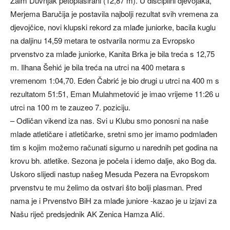
Zaim Duvnjak petoplasirani (12,87 m). U disciplini djevojaka,
Merjema Baručija je postavila najbolji rezultat svih vremena za
djevojčice, novi klupski rekord za mlađe juniorke, bacila kuglu
na daljinu 14,59 metara te ostvarila normu za Evropsko
prvenstvo za mlađe juniorke, Kanita Brka je bila treća s 12,75
m. Ilhana Šehić je bila treća na utrci na 400 metara s
vremenom 1:04,70. Eden Čabrić je bio drugi u utrci na 400 m s
rezultatom 51:51, Eman Mulahmetović je imao vrijeme 11:26 u
utrci na 100 m te zauzeo 7. poziciju.
– Odličan vikend iza nas. Svi u Klubu smo ponosni na naše
mlade atletičare i atletičarke, sretni smo jer imamo podmlađen
tim s kojim možemo računati sigurno u narednih pet godina na
krovu bh. atletike. Sezona je počela i idemo dalje, ako Bog da.
Uskoro slijedi nastup našeg Mesuda Pezera na Evropskom
prvenstvu te mu želimo da ostvari što bolji plasman. Pred
nama je i Prvenstvo BiH za mlađe juniore -kazao je u izjavi za
Našu riječ predsjednik AK Zenica Hamza Alić.