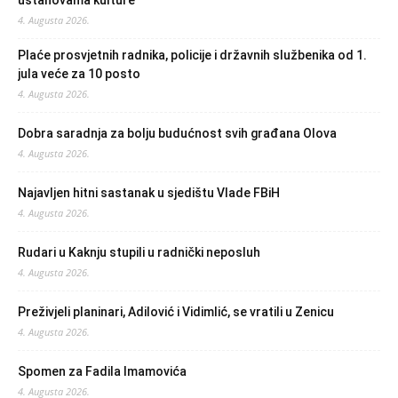
ustanovama kulture
4. Augusta 2026.
Plaće prosvjetnih radnika, policije i državnih službenika od 1.
jula veće za 10 posto
4. Augusta 2026.
Dobra saradnja za bolju budućnost svih građana Olova
4. Augusta 2026.
Najavljen hitni sastanak u sjedištu Vlade FBiH
4. Augusta 2026.
Rudari u Kaknju stupili u radnički neposluh
4. Augusta 2026.
Preživjeli planinari, Adilović i Vidimlić, se vratili u Zenicu
4. Augusta 2026.
Spomen za Fadila Imamovića
4. Augusta 2026.