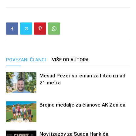
POVEZANI ČLANCI
VIŠE OD AUTORA
Mesud Pezer spreman za hitac iznad
21 metra
Brojne medalje za članove AK Zenica
Novi izazov za Suada Hankića