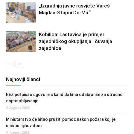
„Izgradnja javne rasvjete Vareš
Majdan-Stupni Do-Mir“
Kobilica: Lastavica je primjer
zajedničkog okupljanja i čuvanja
zajednice
Najnoviji članci
REZ potpisao ugovore s kandidatima odabranim za stručno
osposobljavanje
4. Augusta 2026.
Ministarstvo će hitno pružiti pomoć nakon požara koji je
uništio njihov dom
4. Augusta 2026.