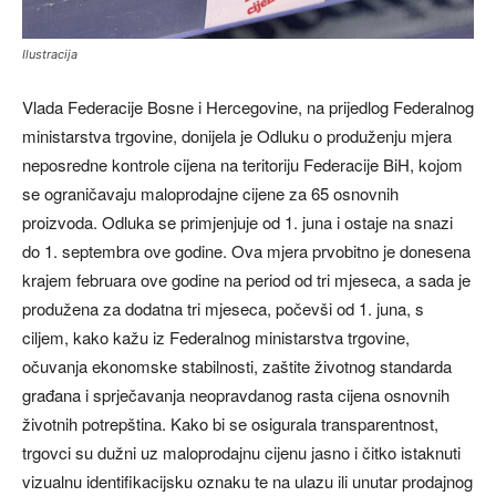
Ilustracija
Vlada Federacije Bosne i Hercegovine, na prijedlog Federalnog
ministarstva trgovine, donijela je Odluku o produženju mjera
neposredne kontrole cijena na teritoriju Federacije BiH, kojom
se ograničavaju maloprodajne cijene za 65 osnovnih
proizvoda. Odluka se primjenjuje od 1. juna i ostaje na snazi
do 1. septembra ove godine. Ova mjera prvobitno je donesena
krajem februara ove godine na period od tri mjeseca, a sada je
produžena za dodatna tri mjeseca, počevši od 1. juna, s
ciljem, kako kažu iz Federalnog ministarstva trgovine,
očuvanja ekonomske stabilnosti, zaštite životnog standarda
građana i sprječavanja neopravdanog rasta cijena osnovnih
životnih potrepština. Kako bi se osigurala transparentnost,
trgovci su dužni uz maloprodajnu cijenu jasno i čitko istaknuti
vizualnu identifikacijsku oznaku te na ulazu ili unutar prodajnog