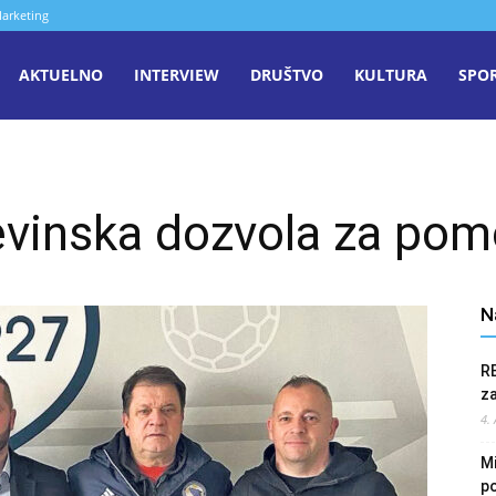
arketing
aša
AKTUELNO
INTERVIEW
DRUŠTVO
KULTURA
SPO
iječ
vinska dozvola za pom
enica
N
R
z
4.
Mi
po