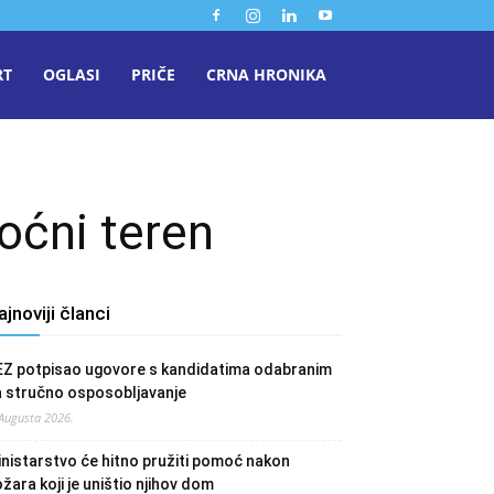
RT
OGLASI
PRIČE
CRNA HRONIKA
oćni teren
ajnoviji članci
EZ potpisao ugovore s kandidatima odabranim
a stručno osposobljavanje
 Augusta 2026.
nistarstvo će hitno pružiti pomoć nakon
žara koji je uništio njihov dom