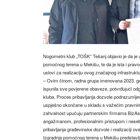
Nogometni klub „TOŠK“ Tešanj objavio je da je
pomoćnog terena u Mekišu, te da je ista i pravo
uslovi za realizaciju ovog značajnog infrastrukt
– Ovim činom, radna grupa imenovana 2023. go
ispunila sve povjerene obaveze, potvrđujući od
kluba. Proces pribavljanja dozvole podrazumijev
uspješno okončane u skladu s važećim pravnim
zahvalnost upućuju partnerskim firmama BizAs
angažmanom, profesionalnim pristupom i nese
pribavljanja građevinske dozvole i realizaciji ove
Izgradnja pomoćnog terena u Mekišu predstavlj