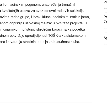
Ru
ma i omladinskim pogonom, unapređenja trenažnih
4.
 kvalitetnijih uslova za svakodnevni rad svih selekcija
vima radne grupe, Upravi kluba, nadležnim institucijama,
Pr
Z
om doprinijeli uspješnoj realizaciji ove faze projekta. U
4.
m dinamikom, pristupiti sljedećim koracima ka početku
jednom potvrđuje opredijeljenost TOŠK-a ka sistemskom
S
na i stvaranju stabilnih temelja za budućnost kluba.
4.