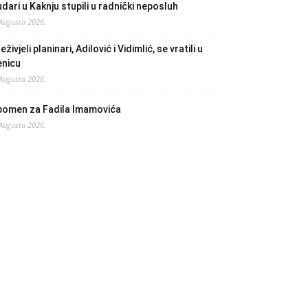
dari u Kaknju stupili u radnički neposluh
 Augusta 2026.
eživjeli planinari, Adilović i Vidimlić, se vratili u
enicu
 Augusta 2026.
pomen za Fadila Imamovića
 Augusta 2026.