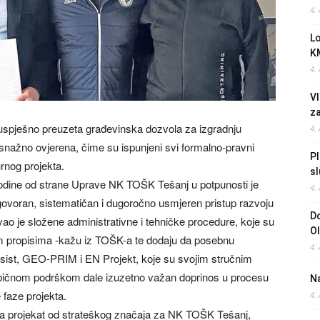
4.
L
K
4.
Vl
z
 uspješno preuzeta građevinska dozvola za izgradnju
4.
snažno ovjerena, čime su ispunjeni svi formalno-pravni
Pl
urnog projekta.
sl
dine od strane Uprave NK TOŠK Tešanj u potpunosti je
4.
govoran, sistematičan i dugoročno usmjeren pristup razvoju
Do
ao je složene administrativne i tehničke procedure, koje su
O
 propisima -kažu iz TOŠK-a te dodaju da posebnu
4.
sist, GEO-PRIM i EN Projekt, koje su svojim stručnim
bičnom podrškom dale izuzetno važan doprinos u procesu
Na
 faze projekta.
4.
a projekat od strateškog značaja za NK TOŠK Tešanj,