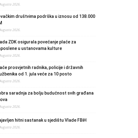
 Augusta 2026.
ovačkim društvima podrška u iznosu od 138.000
M
 Augusta 2026.
ada ZDK osigurala povećanje plaće za
aposlene u ustanovama kulture
 Augusta 2026.
aće prosvjetnih radnika, policije i državnih
užbenika od 1. jula veće za 10 posto
 Augusta 2026.
bra saradnja za bolju budućnost svih građana
lova
 Augusta 2026.
javljen hitni sastanak u sjedištu Vlade FBiH
 Augusta 2026.