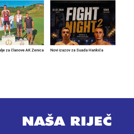
lje za članove AK Zenica
Novi izazov za Suada Hankića