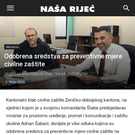
Naša
riječ
Aktuelno
Odobrena sredstva za preventivne mjere
Zenica
civilne zaštite
ZASJEDAO KANTONALNI ŠTAB CIVILNE ZAŠTITE ZDK
5. Maja 2026.
Kantonalni štab civilne zaštite Zeničko-dobojskog kantona, na
sjednici kojom je u svojstvu komandanta Štaba predsjedavao
ministar za prostorno uređenje, promet i komunikacije i zaštitu
okoline Adnan Šabani, donijela je više odluka kojima su
odobrena sredstva za preventivne mjere civilne zaštite na