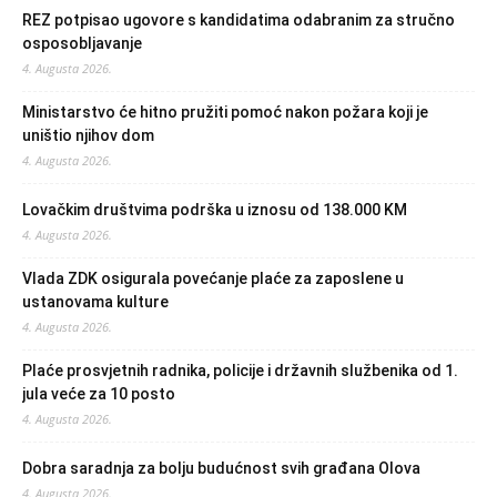
REZ potpisao ugovore s kandidatima odabranim za stručno
osposobljavanje
4. Augusta 2026.
Ministarstvo će hitno pružiti pomoć nakon požara koji je
uništio njihov dom
4. Augusta 2026.
Lovačkim društvima podrška u iznosu od 138.000 KM
4. Augusta 2026.
Vlada ZDK osigurala povećanje plaće za zaposlene u
ustanovama kulture
4. Augusta 2026.
Plaće prosvjetnih radnika, policije i državnih službenika od 1.
jula veće za 10 posto
4. Augusta 2026.
Dobra saradnja za bolju budućnost svih građana Olova
4. Augusta 2026.