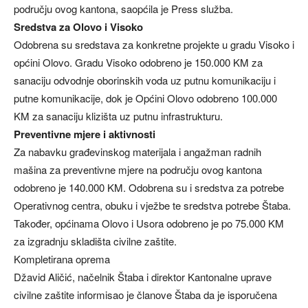
području ovog kantona, saopćila je Press služba.
Sredstva za Olovo i Visoko
Odobrena su sredstava za konkretne projekte u gradu Visoko i
općini Olovo. Gradu Visoko odobreno je 150.000 KM za
sanaciju odvodnje oborinskih voda uz putnu komunikaciju i
putne komunikacije, dok je Općini Olovo odobreno 100.000
KM za sanaciju klizišta uz putnu infrastrukturu.
Preventivne mjere i aktivnosti
Za nabavku građevinskog materijala i angažman radnih
mašina za preventivne mjere na području ovog kantona
odobreno je 140.000 KM. Odobrena su i sredstva za potrebe
Operativnog centra, obuku i vježbe te sredstva potrebe Štaba.
Također, općinama Olovo i Usora odobreno je po 75.000 KM
za izgradnju skladišta civilne zaštite.
Kompletirana oprema
Džavid Aličić, načelnik Štaba i direktor Kantonalne uprave
civilne zaštite informisao je članove Štaba da je isporučena