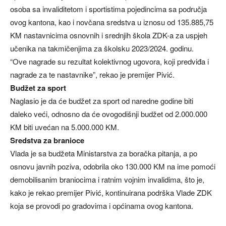
osoba sa invaliditetom i sportistima pojedincima sa područja
ovog kantona, kao i novčana sredstva u iznosu od 135.885,75
KM nastavnicima osnovnih i srednjih škola ZDK-a za uspjeh
učenika na takmičenjima za školsku 2023/2024. godinu.
“Ove nagrade su rezultat kolektivnog ugovora, koji predviđa i
nagrade za te nastavnike”, rekao je premijer Pivić.
Budžet za sport
Naglasio je da će budžet za sport od naredne godine biti
daleko veći, odnosno da će ovogodišnji budžet od 2.000.000
KM biti uvećan na 5.000.000 KM.
Sredstva za branioce
Vlada je sa budžeta Ministarstva za boračka pitanja, a po
osnovu javnih poziva, odobrila oko 130.000 KM na ime pomoći
demobilisanim braniocima i ratnim vojnim invalidima, što je,
kako je rekao premijer Pivić, kontinuirana podrška Vlade ZDK
koja se provodi po gradovima i općinama ovog kantona.