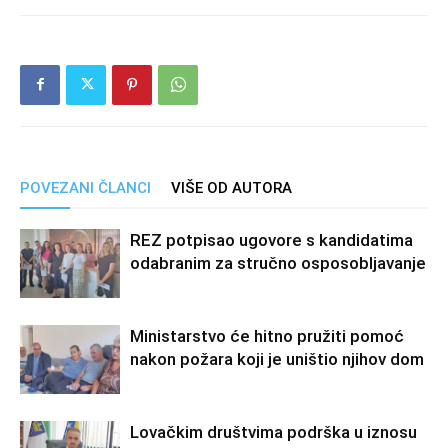
POVEZANI ČLANCI
VIŠE OD AUTORA
REZ potpisao ugovore s kandidatima
odabranim za stručno osposobljavanje
Ministarstvo će hitno pružiti pomoć
nakon požara koji je uništio njihov dom
Lovačkim društvima podrška u iznosu