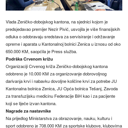
Vlada Zeničko-dobojskog kantona, na sjednici kojom je
predsjedavao premijer Nezir Pivić, usvojila je više finansijskih
odluka o odobravaju sredstava za servisiranje i održavanje
opreme i aparata u Kantonalnoj bolnici Zenica u iznosu od oko
650.000 KM, saopćila je Press služba.
Podrška Crvenom križu
Organizaciji Crvenog križa Zeničko-dobojskog kantona
odobreno je 10.000 KM za organizovanje dobrovoljnog
darivanja krvi i nabavku dovoljne količine krvi za potrebe JU
Kantonalna bolnica Zenica, JU Opća bolnica Tešanj, Zavoda
za transfuzijsku medicinu Federacije BiH kao i za pacijente
koji se liječe izvan kantona.
Nagrade za nastavnike
Na prijedlog Ministarstva za obrazovanje, nauku, kulturu i
sport odobreno je 708.000 KM za sportske klubove, klubovima