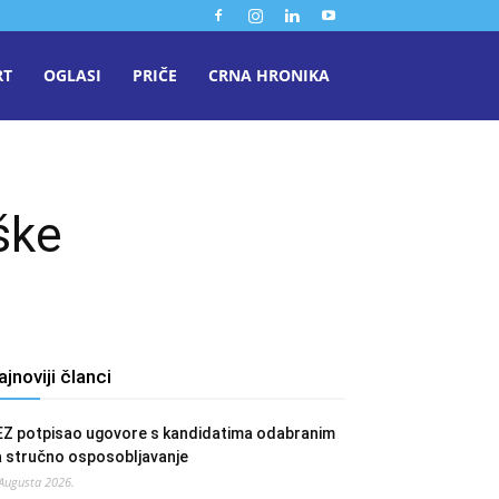
RT
OGLASI
PRIČE
CRNA HRONIKA
ške
ajnoviji članci
EZ potpisao ugovore s kandidatima odabranim
a stručno osposobljavanje
 Augusta 2026.