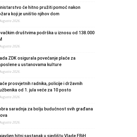
nistarstvo će hitno pružiti pomoć nakon
žara koji je uništio njihov dom
 Augusta 2026.
ovačkim društvima podrška u iznosu od 138.000
M
 Augusta 2026.
ada ZDK osigurala povećanje plaće za
aposlene u ustanovama kulture
 Augusta 2026.
aće prosvjetnih radnika, policije i državnih
užbenika od 1. jula veće za 10 posto
 Augusta 2026.
bra saradnja za bolju budućnost svih građana
lova
 Augusta 2026.
javljen hitni sastanak u sjedištu Vlade FBiH