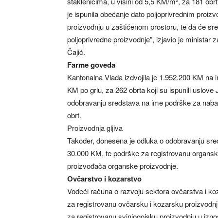
staklenicima, u visini od 5,5 KM/m², za 181 obrt
je ispunila obećanje dato poljoprivrednim proizvo
proizvodnju u zaštićenom prostoru, te da će sred
poljoprivredne proizvodnje”, izjavio je minista
Čajić.
Farme goveda
Kantonalna Vlada izdvojila je 1.952.200 KM na 
KM po grlu, za 262 obrta koji su ispunili uslove
odobravanju sredstava na ime podrške za nabav
obrt.
Proizvodnja gljiva
Također, donesena je odluka o odobravanju sred
30.000 KM, te podrške za registrovanu organsk
proizvođača organske proizvodnje.
Ovčarstvo i kozarstvo
Vodeći računa o razvoju sektora ovčarstva i k
za registrovanu ovčarsku i kozarsku proizvodnju
za registrovanu svinjogojsku proizvodnju u izn