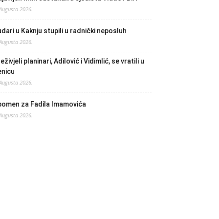
 Augusta 2026.
dari u Kaknju stupili u radnički neposluh
 Augusta 2026.
eživjeli planinari, Adilović i Vidimlić, se vratili u
enicu
 Augusta 2026.
pomen za Fadila Imamovića
 Augusta 2026.