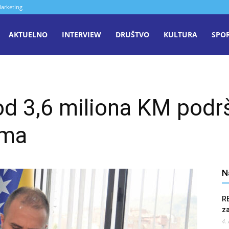
arketing
aša
AKTUELNO
INTERVIEW
DRUŠTVO
KULTURA
SPO
iječ
od 3,6 miliona KM podr
enica
ima
N
R
z
4.