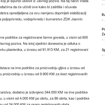
 koji je ispunio uslove iz Javnog poziva. Na taj način Vlada
4.
đačima da će učiniti sve kako bi zaštitila i očuvala
stva opredijeljena za ovu namjenu doprinijeti stabilizaciji
Ru
r za poljoprivredu, vodoprivredu i šumarstvo ZDK Jasmin
4.
Pr
Z
ime podrške za registrovane farme goveda, u visini od 600
4.
 Javnog poziva. Na istoj sjednici donesena je odluka o
ku plastenika, u iznosu od 91.913 KM, za 21 registrovani
S
4.
stava na ime podrške za proizvodnju gljiva u iznosu od
u proizvodnju u iznosu od 9.900 KM za šest registrovanih
ozarstva, dodatno je izdvojeno 344.000 KM na ime podrške
, u visini od 4.000 KM po obrtu, za 86 obrta, kao i podrške
osu od 24.000 KM za osam registrovanih obrta.