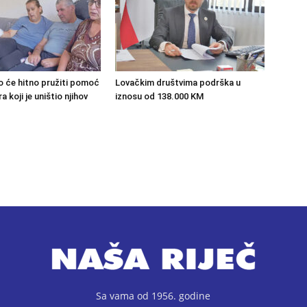
o će hitno pružiti pomoć
Lovačkim društvima podrška u
 koji je uništio njihov
iznosu od 138.000 KM
Sa vama od 1956. godine