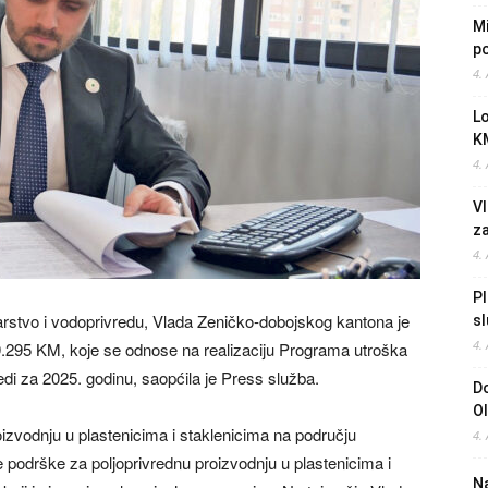
Mi
po
4.
L
K
4.
Vl
z
4.
Pl
marstvo i vodoprivredu, Vlada Zeničko-dobojskog kantona je
sl
4.
9.295 KM, koje se odnose na realizaciju Programa utroška
di za 2025. godinu, saopćila je Press služba.
Do
O
izvodnju u plastenicima i staklenicima na području
4.
 podrške za poljoprivrednu proizvodnju u plastenicima i
Na