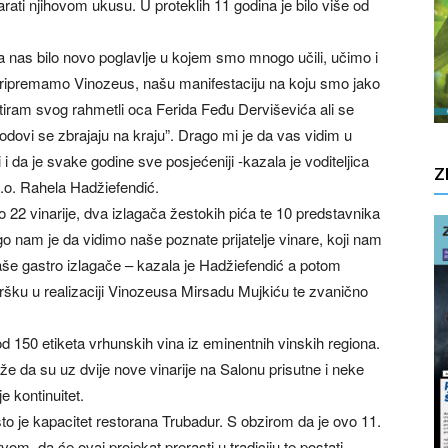
arati njihovom ukusu. U proteklih 11 godina je bilo više od
za nas bilo novo poglavlje u kojem smo mnogo učili, učimo i
 pripremamo Vinozeus, našu manifestaciju na koju smo jako
tiram svog rahmetli oca Ferida Feđu Derviševića ali se
Bodovi se zbrajaju na kraju”. Drago mi je da vas vidim u
i da je svake godine sve posjećeniji -kazala je voditeljica
Z
.o. Rahela Hadžiefendić.
22 vinarije, dva izlagača žestokih pića te 10 predstavnika
go nam je da vidimo naše poznate prijatelje vinare, koji nam
še gastro izlagače – kazala je Hadžiefendić a potom
ršku u realizaciji Vinozeusa Mirsadu Mujkiću te zvanično
e od 150 etiketa vrhunskih vina iz eminentnih vinskih regiona.
že da su uz dvije nove vinarije na Salonu prisutne i neke
e kontinuitet.
to je kapacitet restorana Trubadur. S obzirom da je ovo 11.
om, da će ovaj projekat prerasti u tradiciju te postati