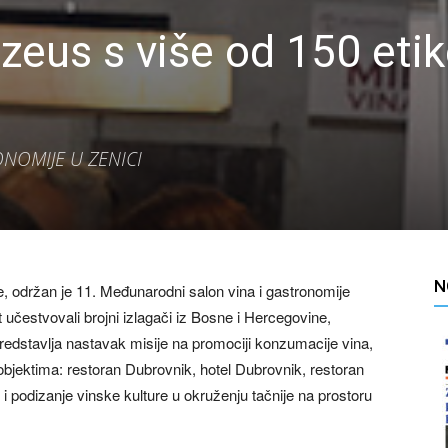
zeus s više od 150 eti
NOMIJE U ZENICI
N
 održan je 11. Međunarodni salon vina i gastronomije
 učestvovali brojni izlagači iz Bosne i Hercegovine,
predstavlja nastavak misije na promociji konzumacije vina,
objektima: restoran Dubrovnik, hotel Dubrovnik, restoran
 i podizanje vinske kulture u okruženju tačnije na prostoru