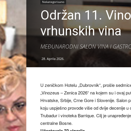
Nekategorisano
Održan 11. Vino
vrhunskih vina
MEĐUNARODNI SALON VINA I GASTRO
28. Aprila 2026.
U zeničkom Hotelu „Dubrovnik“, prošle sedmice,
„Vinozeus – Zenica 2026“ na kojem su i ovaj put
Hrvatske, Srbije, Crne Gore i Slovenije. Salon 
koju uspješno provode više od dvije decenije u 
Trubadur i vinoteka Barrique. Cilj je unapređenje
centralne Bosne.
Učestovale 22 vinarije