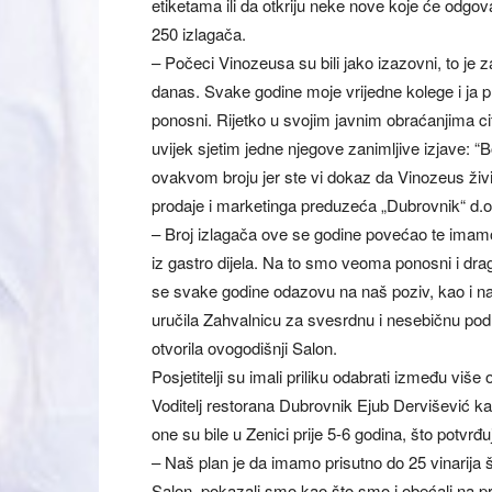
etiketama ili da otkriju neke nove koje će odgov
250 izlagača.
– Počeci Vinozeusa su bili jako izazovni, to je 
danas. Svake godine moje vrijedne kolege i ja
ponosni. Rijetko u svojim javnim obraćanjima ci
uvijek sjetim jedne njegove zanimljive izjave: “
ovakvom broju jer ste vi dokaz da Vinozeus živi 
prodaje i marketinga preduzeća „Dubrovnik“ d.o
– Broj izlagača ove se godine povećao te imamo 
iz gastro dijela. Na to smo veoma ponosni i dra
se svake godine odazovu na naš poziv, kao i na
uručila Zahvalnicu za svesrdnu i nesebičnu pod
otvorila ovogodišnji Salon.
Posjetitelji su imali priliku odabrati između viš
Voditelj restorana Dubrovnik Ejub Dervišević ka
one su bile u Zenici prije 5-6 godina, što potvrđuj
– Naš plan je da imamo prisutno do 25 vinarija š
Salon, pokazali smo kao što smo i obećali na prv