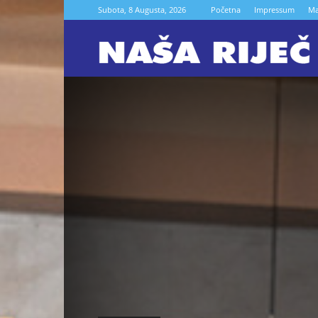
Subota, 8 Augusta, 2026
Početna
Impressum
Ma
N
r
Z