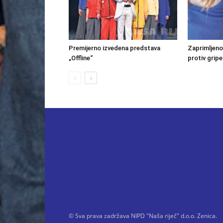
Premijerno izvedena predstava
Zaprimljeno
„Offline“
protiv gripe
© Sva prava zadržava NIPD "Naša riječ" d.o.o. Zenica.