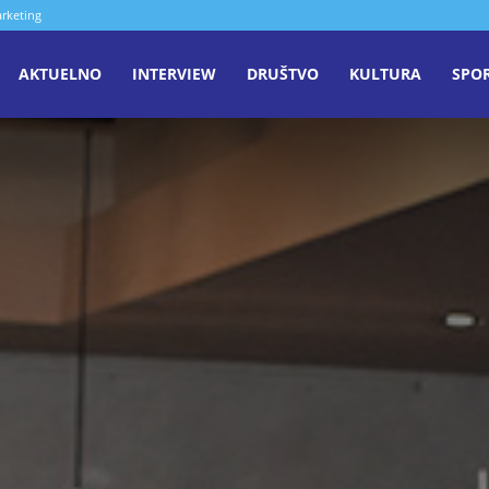
rketing
aša
AKTUELNO
INTERVIEW
DRUŠTVO
KULTURA
SPO
iječ
enica