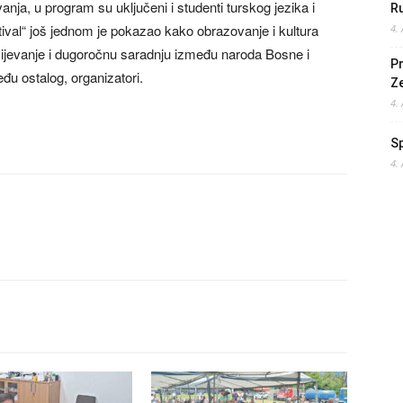
nja, u program su uključeni i studenti turskog jezika i
Ru
stival“ još jednom je pokazao kako obrazovanje i kultura
4.
umijevanje i dugoročnu saradnju između naroda Bosne i
Pr
đu ostalog, organizatori.
Z
4.
S
4.