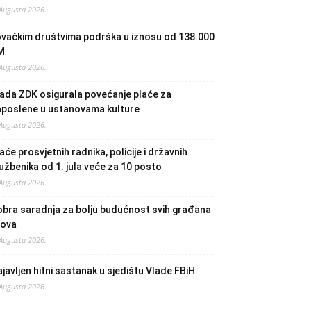
 Augusta 2026.
ovačkim društvima podrška u iznosu od 138.000
M
 Augusta 2026.
ada ZDK osigurala povećanje plaće za
aposlene u ustanovama kulture
 Augusta 2026.
aće prosvjetnih radnika, policije i državnih
užbenika od 1. jula veće za 10 posto
 Augusta 2026.
bra saradnja za bolju budućnost svih građana
lova
 Augusta 2026.
javljen hitni sastanak u sjedištu Vlade FBiH
 Augusta 2026.