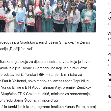
4.
L
K
4.
Vl
z
ercegovini, u Gradskoj areni „Husejin Smajlović“ u Zenici
4.
ije „Dječiji festival“.
Pl
sl
Turska organizuje za djecu u inostranstvu a koja je i ove
4.
ola iz cijele Bosne i Hercegovine koji uče turski jezik.
 predstavnici iz Turske i BiH – zamjenik ministra za
Do
r Faruk Yelkenci, novoimenovani ambasador Republike
O
4.
ta Yunus Emre u BiH Abdurrahman Aliy, premijer Zeničko-
i Skupštine ZDK Ćazim Huskić, ministar za obrazovanje,
Na
privredu Samir Šibonjić i mnogi drugi.
4.
čilo turski jezik kroz programe Instituta Yunus Emre, a broj