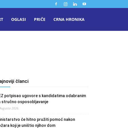
RT
OGLASI
PRIČE
CRNA HRONIKA
ajnoviji članci
EZ potpisao ugovore s kandidatima odabranim
a stručno osposobljavanje
 Augusta 2026.
nistarstvo će hitno pružiti pomoć nakon
žara koji je uništio njihov dom