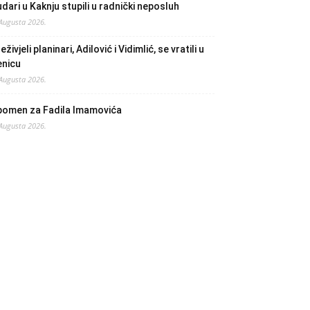
dari u Kaknju stupili u radnički neposluh
 Augusta 2026.
eživjeli planinari, Adilović i Vidimlić, se vratili u
enicu
 Augusta 2026.
pomen za Fadila Imamovića
 Augusta 2026.