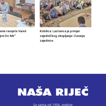
avne rasvjete Vareš
Kobilica: Lastavica je primjer
pni Do-Mir“
zajedničkog okupljanja i čuvanja
zajednice
Sa vama od 1956. godine