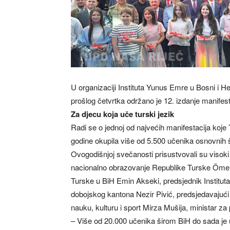
U organizaciji Instituta Yunus Emre u Bosni i H
prošlog četvrtka održano je 12. izdanje manifestac
Za djecu koja uče turski jezik
Radi se o jednoj od najvećih manifestacija koje 
godine okupila više od 5.500 učenika osnovnih šk
Ovogodišnjoj svečanosti prisustvovali su visoki
nacionalno obrazovanje Republike Turske Öme
Turske u BiH Emin Akseki, predsjednik Institu
dobojskog kantona Nezir Pivić, predsjedavajuć
nauku, kulturu i sport Mirza Mušija, ministar za 
– Više od 20.000 učenika širom BiH do sada je u