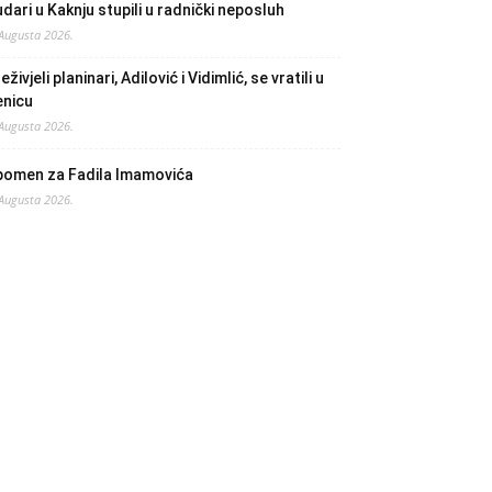
dari u Kaknju stupili u radnički neposluh
 Augusta 2026.
eživjeli planinari, Adilović i Vidimlić, se vratili u
enicu
 Augusta 2026.
pomen za Fadila Imamovića
 Augusta 2026.