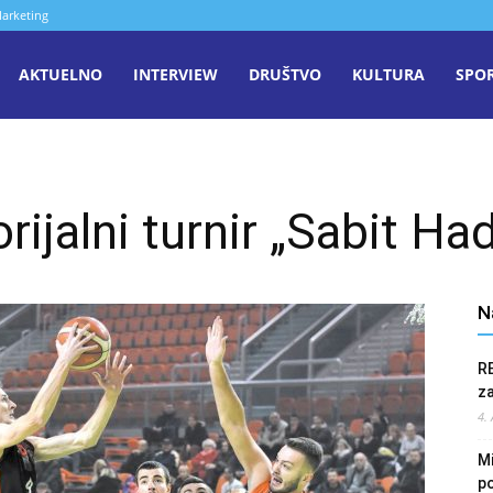
arketing
aša
AKTUELNO
INTERVIEW
DRUŠTVO
KULTURA
SPO
iječ
ijalni turnir „Sabit Had
enica
N
R
z
4.
Mi
po