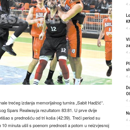
4.
L
K
4.
Vl
z
4.
Pl
sl
4.
Do
O
4.
inale trećeg izdanja memorijalnog turnira „Sabit Hadžić“.
skog Spars Realwayja rezultatom 83:81. U prve dvije
Na
 otišao s prednošću od tri koša (42:39). Treći period su
4.
njih 10 minuta ušli s poenom prednosti a potom u neizvjesnoj