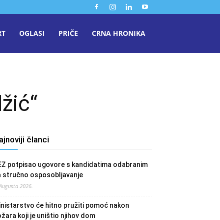
RT
OGLASI
PRIČE
CRNA HRONIKA
žić“
ajnoviji članci
EZ potpisao ugovore s kandidatima odabranim
a stručno osposobljavanje
 Augusta 2026.
nistarstvo će hitno pružiti pomoć nakon
žara koji je uništio njihov dom