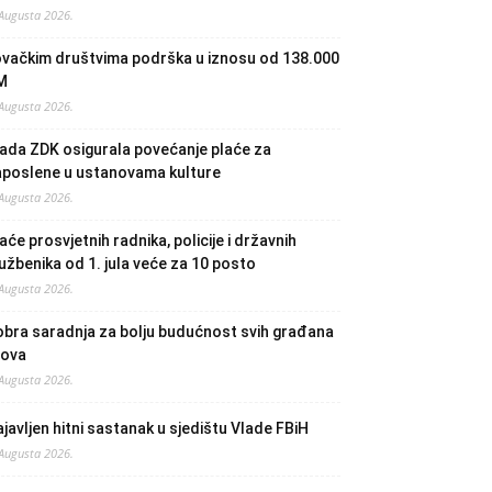
 Augusta 2026.
ovačkim društvima podrška u iznosu od 138.000
M
 Augusta 2026.
ada ZDK osigurala povećanje plaće za
aposlene u ustanovama kulture
 Augusta 2026.
aće prosvjetnih radnika, policije i državnih
užbenika od 1. jula veće za 10 posto
 Augusta 2026.
bra saradnja za bolju budućnost svih građana
lova
 Augusta 2026.
javljen hitni sastanak u sjedištu Vlade FBiH
 Augusta 2026.