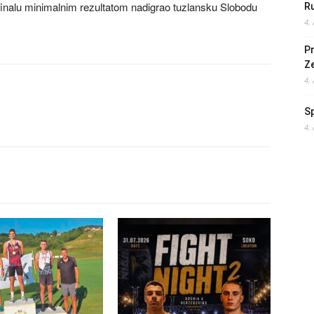
 finalu minimalnim rezultatom nadigrao tuzlansku Slobodu
Ru
4.
Pr
Z
4.
S
4.