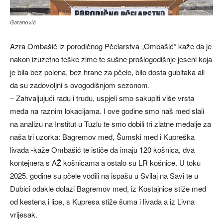
Garanović
Azra Ombašić iz porodičnog Pčelarstva „Ombašić“ kaže da je
nakon izuzetno teške zime te sušne prošlogodišnje jeseni koja
je bila bez polena, bez hrane za pčele, bilo dosta gubitaka ali
da su zadovoljni s ovogodišnjom sezonom.
– Zahvaljujući radu i trudu, uspjeli smo sakupiti više vrsta
meda na raznim lokacijama. I ove godine smo naš med slali
na analizu na Institut u Tuzlu te smo dobili tri zlatne medalje za
naša tri uzorka: Bagremov med, Šumski med i Kupreška
livada -kaže Ombašić te ističe da imaju 120 košnica, dva
kontejnera s AŽ košnicama a ostalo su LR košnice. U toku
2025. godine su pčele vodili na ispašu u Svilaj na Savi te u
Dubici odakle dolazi Bagremov med, iz Kostajnice stiže med
od kestena i lipe, s Kupresa stiže šuma i livada a iz Livna
vrijesak.