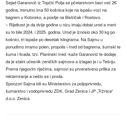
Sejad Garanović iz Topčić Polja se pčelarstvom bavi već 26
godina, trenutno ima 50 košnica koje na ispašu vozi na
bagrem u Kotorsko, a poslije na Bistričak i Rostovo.
– Rijetkost je da dvije godine u nizu imaju dobar urod a meni
su to bile 2024. i 2025. godina. Urod je iznosio oko 30 kg po
košnici, tri ispaše po desetak kilograma. Na Sajmu u
ponudimo imamo polen, propolis i med od bagrema, šumski te
šuma i livada, tzv. Planinski med -kaže Garanović te dodaje
da je stalni učesnik zeničkih sajmova a izlagao je i u Tešnju.
Prema njegovim riječima, sajmovi su prvenstveno prilika za
reklamiranje a nešto se i proda.
Sponzori Sajma bili su Ministarstvo za poljoprivredu,
šumarstvo i vodoprivredu ZDK, Grad Zenica i JP „Tržnica“
d.o.o. Zenica.