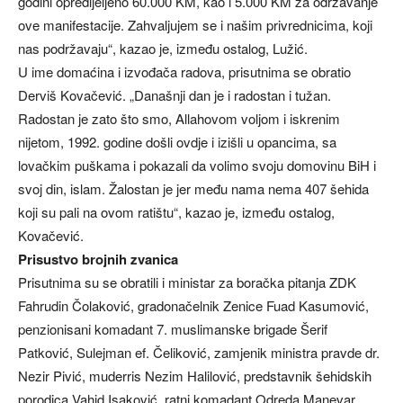
godini opredijeljeno 60.000 KM, kao i 5.000 KM za održavanje
ove manifestacije. Zahvaljujem se i našim privrednicima, koji
nas podržavaju“, kazao je, između ostalog, Lužić.
U ime domaćina i izvođača radova, prisutnima se obratio
Derviš Kovačević. „Današnji dan je i radostan i tužan.
Radostan je zato što smo, Allahovom voljom i iskrenim
nijetom, 1992. godine došli ovdje i izišli u opancima, sa
lovačkim puškama i pokazali da volimo svoju domovinu BiH i
svoj din, islam. Žalostan je jer među nama nema 407 šehida
koji su pali na ovom ratištu“, kazao je, između ostalog,
Kovačević.
Prisustvo brojnih zvanica
Prisutnima su se obratili i ministar za boračka pitanja ZDK
Fahrudin Čolaković, gradonačelnik Zenice Fuad Kasumović,
penzionisani komadant 7. muslimanske brigade Šerif
Patković, Sulejman ef. Čeliković, zamjenik ministra pravde dr.
Nezir Pivić, muderris Nezim Halilović, predstavnik šehidskih
porodica Vahid Isaković, ratni komadant Odreda Manevar