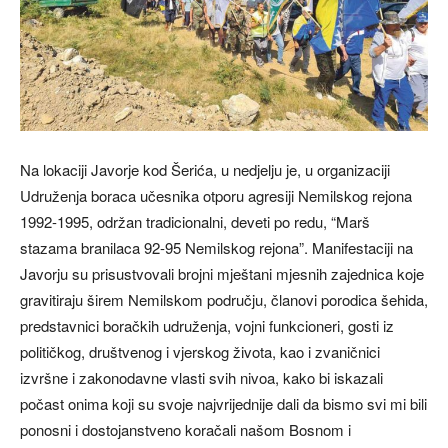
Na lokaciji Javorje kod Šerića, u nedjelju je, u organizaciji
Udruženja boraca učesnika otporu agresiji Nemilskog rejona
1992-1995, održan tradicionalni, deveti po redu, “Marš
stazama branilaca 92-95 Nemilskog rejona”. Manifestaciji na
Javorju su prisustvovali brojni mještani mjesnih zajednica koje
gravitiraju širem Nemilskom području, članovi porodica šehida,
predstavnici boračkih udruženja, vojni funkcioneri, gosti iz
političkog, društvenog i vjerskog života, kao i zvaničnici
izvršne i zakonodavne vlasti svih nivoa, kako bi iskazali
počast onima koji su svoje najvrijednije dali da bismo svi mi bili
ponosni i dostojanstveno koračali našom Bosnom i