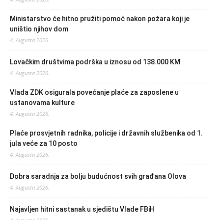
Ministarstvo će hitno pružiti pomoć nakon požara koji je
uništio njihov dom
4. Augusta 2026.
Lovačkim društvima podrška u iznosu od 138.000 KM
4. Augusta 2026.
Vlada ZDK osigurala povećanje plaće za zaposlene u
ustanovama kulture
4. Augusta 2026.
Plaće prosvjetnih radnika, policije i državnih službenika od 1.
jula veće za 10 posto
4. Augusta 2026.
Dobra saradnja za bolju budućnost svih građana Olova
4. Augusta 2026.
Najavljen hitni sastanak u sjedištu Vlade FBiH