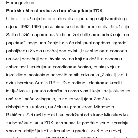
Hercegovinom.
Podrška Ministarstva za boračka pitanja ZDK
U ime Udruženja boraca učesnika otporu agresiji Nemilskog
rejona 1992-1995, prisutnima se obratio predjednik Udruženja,
Salko Lužić, napomenuvši da ne žele biti samo udruženje „na
papirima“, nego udruženje koje će dati puni doprinos izgradnji i
poboljšanju života u našoj domovini. „Izuzetno sam ponosan
na ovaj današnji dan, hvala svima koji su došli, a posebnu
zahvalnost upućujemo porodicama šehida, ratnim vojnim
invalidima, nosiocima najvećih ratnih priznanja „Zlatni ljiljan“ i
svim borcima Armije RBiH. Sve radimo i planiramo uraditi
isključivo uz pomoć određenih nivoa vlasti koje imaju sluha za
naš rad i naše zalaganje, te se zahvaljujem Zeničko-
dobojskom kantonu, na čelu sa premijerom Mirnesom
Bašićem. Svi naši projekti su podržani od strane Ministarstva
za boračka pitanja ZDK, a vrhunac te podrške jeste izgradnja
spomen-obilježja koji je trenutno u gradnji, za što je u ovoj