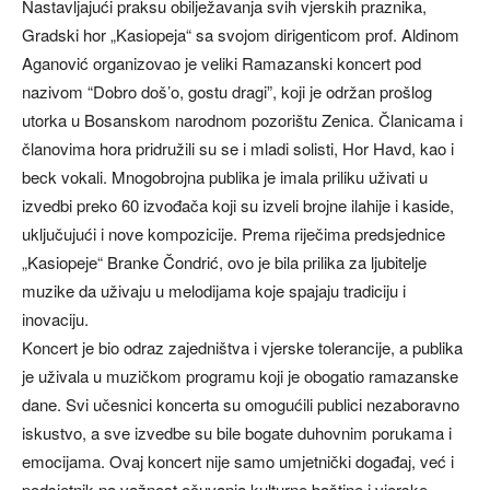
Nastavljajući praksu obilježavanja svih vjerskih praznika,
Gradski hor „Kasiopeja“ sa svojom dirigenticom prof. Aldinom
Aganović organizovao je veliki Ramazanski koncert pod
nazivom “Dobro doš’o, gostu dragi”, koji je održan prošlog
utorka u Bosanskom narodnom pozorištu Zenica. Članicama i
članovima hora pridružili su se i mladi solisti, Hor Havd, kao i
beck vokali. Mnogobrojna publika je imala priliku uživati u
izvedbi preko 60 izvođača koji su izveli brojne ilahije i kaside,
uključujući i nove kompozicije. Prema riječima predsjednice
„Kasiopeje“ Branke Čondrić, ovo je bila prilika za ljubitelje
muzike da uživaju u melodijama koje spajaju tradiciju i
inovaciju.
Koncert je bio odraz zajedništva i vjerske tolerancije, a publika
je uživala u muzičkom programu koji je obogatio ramazanske
dane. Svi učesnici koncerta su omogućili publici nezaboravno
iskustvo, a sve izvedbe su bile bogate duhovnim porukama i
emocijama. Ovaj koncert nije samo umjetnički događaj, već i
podsjetnik na važnost očuvanja kulturne baštine i vjerske