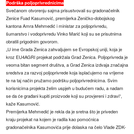
Podrška poljoprivrednicima
Svečanom otvorenju sajma prisustvovali su gradonačelnik
Zenice Fuad Kasumović, premijerka Zeničko-dobojskog
kantona Amra Mehmedić i ministar za poljoprivredu,
šumarstvo i vodoprivredu Vinko Marić koji su se prisutnima
obratili prigodnim govorom.
„U ime Grada Zenica zahvaljujem se Evropskoj uniji, koja je
kroz EU4AGRI projekat podržala Grad Zenica. Poljoprivreda je
veoma bitan segment društva, a Grad Zenica izdvaja značajna
sredstva za razvoj poljoprivrede koja isplaćujemo na vrijeme
te na taj način pružamo podršku poljoprivrednicima. Svim
korisnicima projekta želim uspjeh u budućem radu, a nadam
se da će građani kupiti proizvode koji su provjereni i zdravi“,
kaže Kasumović.
Premijerka Mehmedić je rekla da je sretna što je priveden
kraju projekat na kojem je radila kao pomoćnica
gradonačelnika Kasumovića prije dolaska na čelo Vlade ZDK-