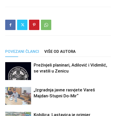
POVEZANI ČLANCI
VIŠE OD AUTORA
Preživjeli planinari, Adilović i Vidimlić,
se vratili u Zenicu
„Izgradnja javne rasvjete Vareš
Majdan-Stupni Do-Mir“
Kobilica: Lastavica je primjer