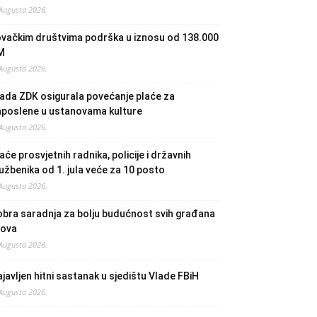
 Augusta 2026.
ovačkim društvima podrška u iznosu od 138.000
M
 Augusta 2026.
ada ZDK osigurala povećanje plaće za
aposlene u ustanovama kulture
 Augusta 2026.
aće prosvjetnih radnika, policije i državnih
užbenika od 1. jula veće za 10 posto
 Augusta 2026.
bra saradnja za bolju budućnost svih građana
lova
 Augusta 2026.
javljen hitni sastanak u sjedištu Vlade FBiH
 Augusta 2026.