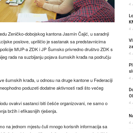
4.
L
K
4.
vredu Zeničko-dobojskog kantona Jasmin Čajić, u saradnji
Vl
ijske poslove, upriličio je sastanak sa predstavnicima
z
policije MUP-a ZDK i JP Šumsko privredno društvo ZDK s
4.
nijeg rada na suzbijanju pojava šumskih krađa na području
Pl
sl
4.
ave šumskih krađa, u odnosu na druge kantone u Federaciji
 neophodno poduzeti dodatne aktivnosti radi što većeg
Do
O
iodu ovakvi sastanci biti češće organizovani, ne samo o
4.
ja bržih i efikasnijih rješenja.
Na
4.
mo na jednom mjestu čuli mnogo korisnih informacija sa