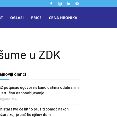
RT
OGLASI
PRIČE
CRNA HRONIKA
e šume u ZDK
ajnoviji članci
EZ potpisao ugovore s kandidatima odabranim
a stručno osposobljavanje
 Augusta 2026.
nistarstvo će hitno pružiti pomoć nakon
žara koji je uništio njihov dom