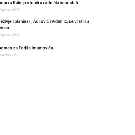
dari u Kaknju stupili u radnički neposluh
 Augusta 2026.
eživjeli planinari, Adilović i Vidimlić, se vratili u
enicu
 Augusta 2026.
pomen za Fadila Imamovića
 Augusta 2026.