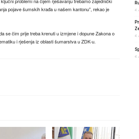
to ključni problemi na čijem rješavanju trebamo zajednički
Ru
ijanja pojave šumskih krađa u našem kantonu”, rekao je
4.
Pr
Z
da se čim prije treba krenuti u izmjene i dopune Zakona o
4.
matiku i rješenja iz oblasti šumarstva u ZDK-u.
S
4.