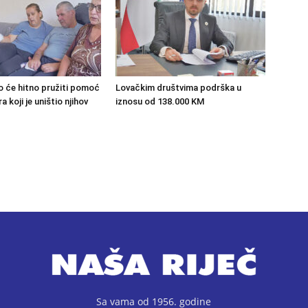
o će hitno pružiti pomoć
Lovačkim društvima podrška u
 koji je uništio njihov
iznosu od 138.000 KM
Sa vama od 1956. godine