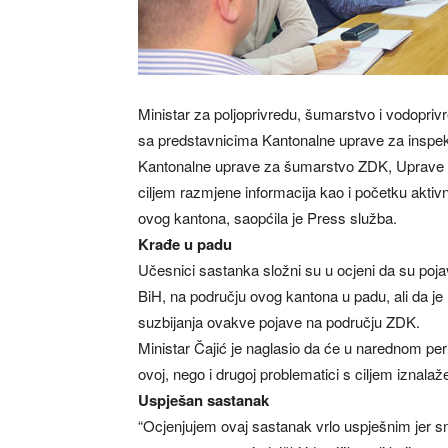
Ministar za poljoprivredu, šumarstvo i vodopri
sa predstavnicima Kantonalne uprave za inspekc
Kantonalne uprave za šumarstvo ZDK, Uprave 
ciljem razmjene informacija kao i početku aktiv
ovog kantona, saopćila je Press služba.
Krađe u padu
Učesnici sastanka složni su u ocjeni da su poj
BiH, na području ovog kantona u padu, ali da je
suzbijanja ovakve pojave na području ZDK.
Ministar Čajić je naglasio da će u narednom per
ovoj, nego i drugoj problematici s ciljem iznalažen
Uspješan sastanak
“Ocjenjujem ovaj sastanak vrlo uspješnim jer s