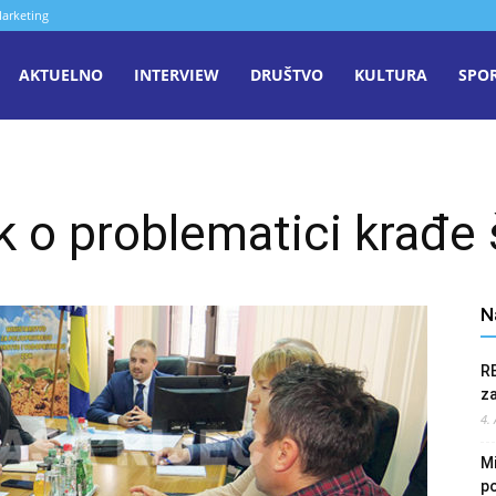
arketing
aša
AKTUELNO
INTERVIEW
DRUŠTVO
KULTURA
SPO
iječ
k o problematici krađ
enica
N
R
z
4.
Mi
po