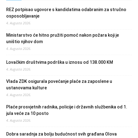
REZ potpisao ugovore s kandidatima odabranim za stručno
osposobljavanje
4. Augusta 2026.
Ministarstvo će hitno pružiti pomoć nakon požara koji je
uništio njihov dom
4. Augusta 2026.
Lovačkim društvima podrška u iznosu od 138.000 KM
4. Augusta 2026.
Vlada ZDK osigurala povećanje plaće za zaposlene u
ustanovama kulture
4. Augusta 2026.
Plaće prosvjetnih radnika, policije i državnih službenika od 1.
jula veće za 10 posto
4. Augusta 2026.
Dobra saradnja za bolju budućnost svih građana Olova