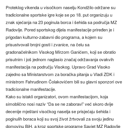
Proteklog vikenda u visočkom naselju Kondžilo održane su
tradicionalne sportske igre koje se po 18. put organizuju u
znak sjećanja na 23 poginula borca i šehida sa područja MZ
Radovlje. Pored sportskog dijela manifestacije priređen je i
prigodan kulturno-zabavni dio programa, a kojem su
prisustvovali brojni gosti i zvanice, na čelu sa
gradonačelnikom Visokog Mirzom Ganićem, koji se obratio
prisutnim i još jednom naglasio značaj održavanja ovakvih
manifestacija na području Visokog. Upravo Grad Visoko
zajedno sa Ministarstvom za boračka pitanja u Vladi ZDK i
ministrom Fahrudinom Čolakovićem bili su glavni sponzori ove
tradicionalne manifestacije.
Kako su istakli organizatori, ovom manifestacijom, koja
simoblično nosi naziv “Da se ne zaboravi” već skoro dvije
decenije mještani visočkog naselja se prisjećaju šehida i
poginulih boraca koji su svoj život žrtvovali za svoju jedinu
domovinu BiH, a kroz sportske programe Savjet MZ Radovlje