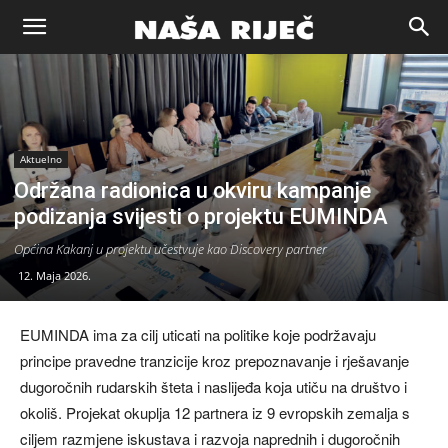
Naša
riječ
Aktuelno
Održana radionica u okviru kampanje
Zenica
podizanja svijesti o projektu EUMINDA
Općina Kakanj u projektu učestvuje kao Discovery partner
12. Maja 2026.
EUMINDA ima za cilj uticati na politike koje podržavaju
principe pravedne tranzicije kroz prepoznavanje i rješavanje
dugoročnih rudarskih šteta i naslijeđa koja utiču na društvo i
okoliš. Projekat okuplja 12 partnera iz 9 evropskih zemalja s
ciljem razmjene iskustava i razvoja naprednih i dugoročnih