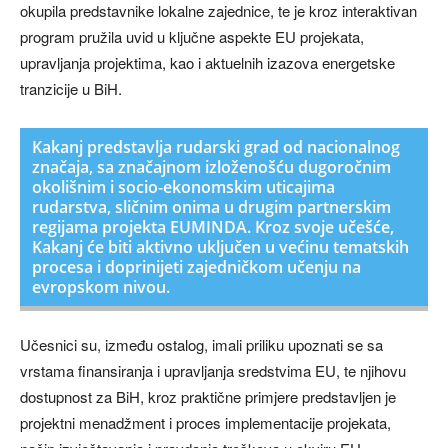
okupila predstavnike lokalne zajednice, te je kroz interaktivan
program pružila uvid u ključne aspekte EU projekata,
upravljanja projektima, kao i aktuelnih izazova energetske
tranzicije u BiH.
Kakanj predstavlja rudarski grad od nacionalnog
značaja, sa značajnom izloženošću dugoročnim
okolišnim i socio-ekonomskim uticajima
rudarstva, sličnim onima u drugim partnerskim
regijama projekta EUMINDA. Kroz svoje učešće,
Kakanj će biti aktivno uključen u većinu tematskih
procesa i doprinijeti zajedničkom učenju na
evropskom nivou.
Učesnici su, između ostalog, imali priliku upoznati se sa
vrstama finansiranja i upravljanja sredstvima EU, te njihovu
dostupnost za BiH, kroz praktične primjere predstavljen je
projektni menadžment i proces implementacije projekata,