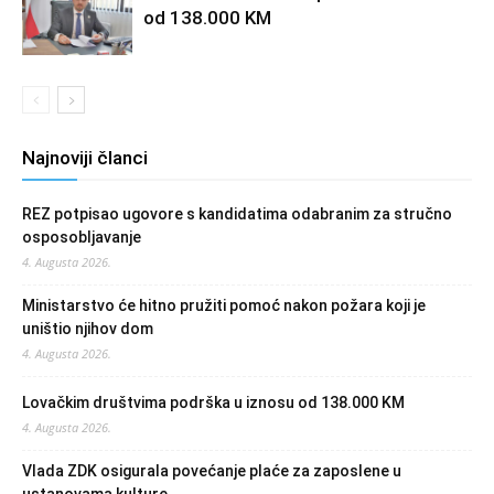
od 138.000 KM
Najnoviji članci
REZ potpisao ugovore s kandidatima odabranim za stručno
osposobljavanje
4. Augusta 2026.
Ministarstvo će hitno pružiti pomoć nakon požara koji je
uništio njihov dom
4. Augusta 2026.
Lovačkim društvima podrška u iznosu od 138.000 KM
4. Augusta 2026.
Vlada ZDK osigurala povećanje plaće za zaposlene u
ustanovama kulture