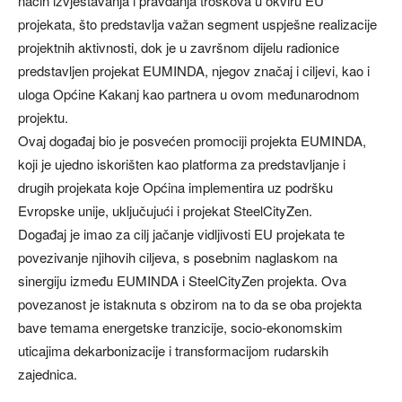
način izvještavanja i pravdanja troškova u okviru EU
projekata, što predstavlja važan segment uspješne realizacije
projektnih aktivnosti, dok je u završnom dijelu radionice
predstavljen projekat EUMINDA, njegov značaj i ciljevi, kao i
uloga Općine Kakanj kao partnera u ovom međunarodnom
projektu.
Ovaj događaj bio je posvećen promociji projekta EUMINDA,
koji je ujedno iskorišten kao platforma za predstavljanje i
drugih projekata koje Općina implementira uz podršku
Evropske unije, uključujući i projekat SteelCityZen.
Događaj je imao za cilj jačanje vidljivosti EU projekata te
povezivanje njihovih ciljeva, s posebnim naglaskom na
sinergiju između EUMINDA i SteelCityZen projekta. Ova
povezanost je istaknuta s obzirom na to da se oba projekta
bave temama energetske tranzicije, socio-ekonomskim
uticajima dekarbonizacije i transformacijom rudarskih
zajednica.