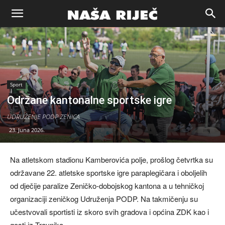
Naša
riječ
Sport
Održane kantonalne sportske igre
Zenica
UDRUŽENJE PODP ZENICA
23. Juna 2026.
Na atletskom stadionu Kamberovića polje, prošlog četvrtka su
održavane 22. atletske sportske igre paraplegičara i oboljelih
od dječije paralize Zeničko-dobojskog kantona a u tehničkoj
organizaciji zeničkog Udruženja PODP. Na takmičenju su
učestvovali sportisti iz skoro svih gradova i općina ZDK kao i
gosti iz Travnika.