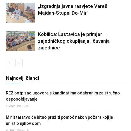
„Izgradnja javne rasvjete Vareš
Majdan-Stupni Do-Mir“
Kobilica: Lastavica je primjer
zajedničkog okupljanja i čuvanja
zajednice
Najnoviji članci
REZ potpisao ugovore s kandidatima odabranim za stručno
osposobljavanje
4. Augusta 2026.
Ministarstvo će hitno pružiti pomoć nakon požara koji je
uništio njihov dom
4. Augusta 2026.