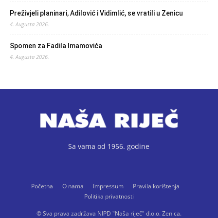
Preživjeli planinari, Adilović i Vidimlić, se vratili u Zenicu
4. Augusta 2026.
Spomen za Fadila Imamovića
4. Augusta 2026.
Sa vama od 1956. godine
Početna
O nama
Impressum
Pravila korištenja
Politika privatnosti
© Sva prava zadržava NIPD "Naša riječ" d.o.o. Zenica.