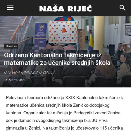
Naša
riječ
Društvo
Održano Kantonalno takmičenje iz
Zenica
matematike za učenike srednjih škola
U JU PRVA GIMNAZIJA U ZENICI
3. Marta 2026.
Polovinom februara održano je XXIX Kantonalno takmičenje iz
matematike učenika srednjih škola Zeničko-dobojskog
kantona. Organizator takmičenja je Pedagoški zavod Zenica,
dok je domaćin ovogodišnjeg takmičenja bila JU Prva
gimnazija u Zenici. Na takmičenju je učestvovalo 115 učenika