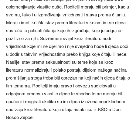
oplemenjivanje vlastite duše. Roditelji moraju biti primjer, kao u
svemu, tako i u izgrađivanju vrijednosti i stava prema čitanju.
Moraju imati kritički stav prema literaturi s kojom im se djeca
susreću te poticati čitanje koje ih izgrađuje, koje je odgojno i
pozitivno za njih. Suvremeni svijet kroz literaturu nudi
vrijednosti koje mi ne dijelimo i nije svejedno hoće li djeca doći
u dodir s takvim vrijednostima preko knjiga koje čitaju ili neće.
Nasilje, stav prema seksualnosti su teme koje se kroz
literaturu normaliziraju i polako postaju dijelom našega načina
promišljanja stoga treba biti oprezan na koji način djeca čitaju o
tim temama. Roditelji imaju pravo i obvezu sudjelovati u
odgojnom procesu vlastite djece te shodno tome moraju biti
upućeni i reagirati ukoliko su im djeca izložena neprikladnom
sadržaju kroz literaturu koju čitaju -istakli su iz KŠC-a Don
Bosco Žepče.