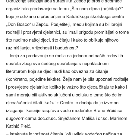
Udruženje salezijanaca suradnika Žepče je prošle sedmice
organiziralo predavanje na temu „Što nam djeca (ne)čitaju?“
koje je održano u prostorijama Katoličkoga školskoga centra
„Don Bosco“ u Žepču. Posjetitelji, među kojima su bili brojni
roditelji i prosvjetni djelatnici, su imali prigodu promišljati o tome
što nudimo našoj djeci, što čitaju i kako to oblikuje njihovo
razmišljanje, vrijednosti i budućnost?
– Ideja za predavanje se rodila na jednom od naših redovitih
susreta zbog sve češćeg susretanja s neprikladnom
literaturom koja se djeci nudi kao obvezna za čitanje
(konkretno, pojedine lektire). Želja nam je bila upoznati roditelje
i prosvjetne djelatnike koliko je važno što djeca čitaju te kako i
sami moraju biti aktivno uključeni u odluku o tome što će im
djeca/učenici čitati -kažu iz Centra te dodaju da je izvrsno
izlaganje i kasnije raspravu vodio moderator Brane Vrbić sa
sugovornicama doc.dr.sc. Snježanom Mališa i dr.sc. Marinom
Katinić Pleić.
– Istaknuta je važnost čitanja, još uvijek vodećeg načina za