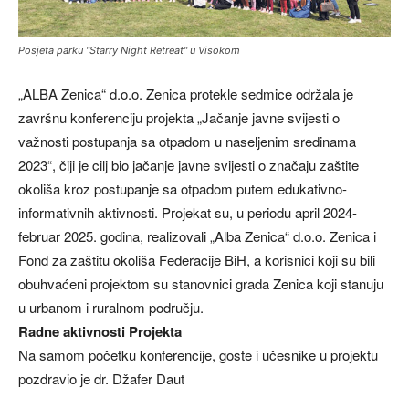
Posjeta parku "Starry Night Retreat" u Visokom
„ALBA Zenica“ d.o.o. Zenica protekle sedmice održala je
završnu konferenciju projekta „Jačanje javne svijesti o
važnosti postupanja sa otpadom u naseljenim sredinama
2023“, čiji je cilj bio jačanje javne svijesti o značaju zaštite
okoliša kroz postupanje sa otpadom putem edukativno-
informativnih aktivnosti. Projekat su, u periodu april 2024-
februar 2025. godina, realizovali „Alba Zenica“ d.o.o. Zenica i
Fond za zaštitu okoliša Federacije BiH, a korisnici koji su bili
obuhvaćeni projektom su stanovnici grada Zenica koji stanuju
u urbanom i ruralnom području.
Radne aktivnosti Projekta
Na samom početku konferencije, goste i učesnike u projektu
pozdravio je dr. Džafer Daut