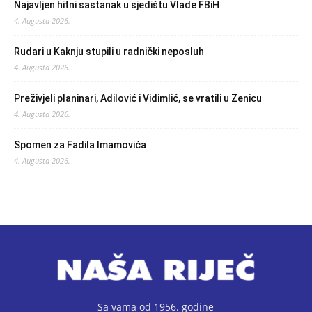
Najavljen hitni sastanak u sjedištu Vlade FBiH
4. Augusta 2026.
Rudari u Kaknju stupili u radnički neposluh
4. Augusta 2026.
Preživjeli planinari, Adilović i Vidimlić, se vratili u Zenicu
4. Augusta 2026.
Spomen za Fadila Imamovića
4. Augusta 2026.
Sa vama od 1956. godine