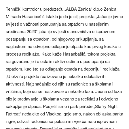
Tehnički kontrolor u preduzeću „ALBA Zenica“ d.o.o Zenica
Mirsada Hasanbašić istakla je da je cilj projekta „Jačanje javne
svijesti o važnosti postupanja sa otpadom u naseljenim
sredinama 2023“ jačanje svijesti stanovništva o ispravnom
postupanju sa otpadom, od njegovog prikupljanja, sa
naglaskom na odvojeno odlaganje otpada kao prvog koraka u
procesu reciklaže. Kako kaže Hasanbašić, tokom projekta
razgovarano je i o ostalim aktivnostima u postupanju sa
otpadom, kao što su odlaganje otpada na deponiju i reciklaža.
„U okviru projekta realizovano je nekoliko edukativnih
aktivnosti. Najznačajnije od njih su radionice sa školama i
vrtićima, koje su se realizovale u nekoliko faza. Jedna od faza
bilo je predavanje u školama vezano za reciklažu i odvojeno
sakupljanje otpada. Posjetili smo i park prirode „Starry Night
Retreat“ nedaleko od Visokog, gdje smo, nakon obilaska parka
i igre, održali radionicu sa pokaznim vježbama o ispravnom
odlaganju otpada. Domaćini su podržali naš projekat te su