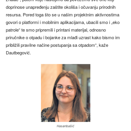
doprinose unapređenju zaštite okoliša i očuvanju prirodnih
resursa. Pored toga što se u našim projektnim aktivnostima
govori o platformi i mobilnim aplikacijama, ubacili smo i „eko
patrole“ te smo pripremili i printani materijal, odnosno
priručnike o otpadu i bojanke za mlađi uzrast kako bismo im
približili pravilne načine postupanja sa otpadom“, kaže
Dautbegović.
Hasanbašić