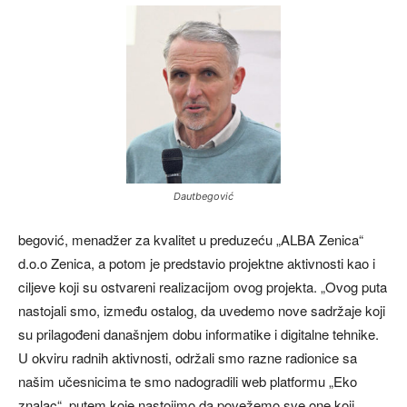
Dautbegović
begović, menadžer za kvalitet u preduzeću „ALBA Zenica“
d.o.o Zenica, a potom je predstavio projektne aktivnosti kao i
ciljeve koji su ostvareni realizacijom ovog projekta. „Ovog puta
nastojali smo, između ostalog, da uvedemo nove sadržaje koji
su prilagođeni današnjem dobu informatike i digitalne tehnike.
U okviru radnih aktivnosti, održali smo razne radionice sa
našim učesnicima te smo nadogradili web platformu „Eko
znalac“, putem koje nastojimo da povežemo sve one koji