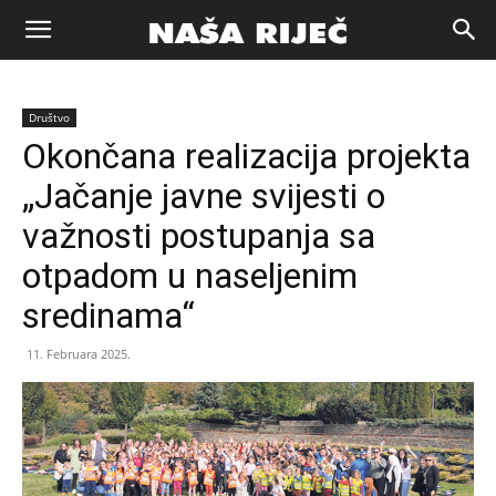
Naša
Društvo
riječ
Okončana realizacija projekta
„Jačanje javne svijesti o
Zenica
važnosti postupanja sa
otpadom u naseljenim
sredinama“
11. Februara 2025.