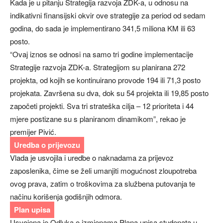
Kada je u pitanju Strategija razvoja ZDK-a, u odnosu na
indikativni finansijski okvir ove strategije za period od sedam
godina, do sada je implementirano 341,5 miliona KM ili 63
posto.
“Ovaj iznos se odnosi na samo tri godine implementacije
Strategije razvoja ZDK-a. Strategijom su planirana 272
projekta, od kojih se kontinuirano provode 194 ili 71,3 posto
projekata. Završena su dva, dok su 54 projekta ili 19,85 posto
započeti projekti. Sva tri strateška cilja – 12 prioriteta i 44
mjere postizane su s planiranom dinamikom”, rekao je
premijer Pivić.
Uredba o prijevozu
Vlada je usvojila i uredbe o naknadama za prijevoz
zaposlenika, čime se želi umanjiti mogućnost zloupotreba
ovog prava, zatim o troškovima za službena putovanja te
načinu korišenja godišnjih odmora.
Plan upisa
Usvojena je Odluka o izmjenama Plana upisa studenata u