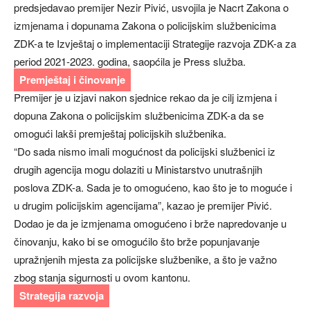
predsjedavao premijer Nezir Pivić, usvojila je Nacrt Zakona o
izmjenama i dopunama Zakona o policijskim službenicima
ZDK-a te Izvještaj o implementaciji Strategije razvoja ZDK-a za
period 2021-2023. godina, saopćila je Press služba.
Premještaj i činovanje
Premijer je u izjavi nakon sjednice rekao da je cilj izmjena i
dopuna Zakona o policijskim službenicima ZDK-a da se
omogući lakši premještaj policijskih službenika.
“Do sada nismo imali mogućnost da policijski službenici iz
drugih agencija mogu dolaziti u Ministarstvo unutrašnjih
poslova ZDK-a. Sada je to omogućeno, kao što je to moguće i
u drugim policijskim agencijama”, kazao je premijer Pivić.
Dodao je da je izmjenama omogućeno i brže napredovanje u
činovanju, kako bi se omogućilo što brže popunjavanje
upražnjenih mjesta za policijske službenike, a što je važno
zbog stanja sigurnosti u ovom kantonu.
Strategija razvoja