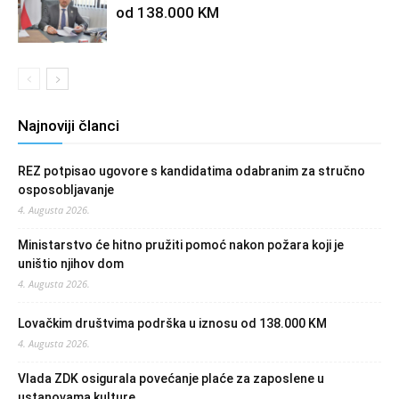
od 138.000 KM
Najnoviji članci
REZ potpisao ugovore s kandidatima odabranim za stručno
osposobljavanje
4. Augusta 2026.
Ministarstvo će hitno pružiti pomoć nakon požara koji je
uništio njihov dom
4. Augusta 2026.
Lovačkim društvima podrška u iznosu od 138.000 KM
4. Augusta 2026.
Vlada ZDK osigurala povećanje plaće za zaposlene u
ustanovama kulture