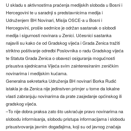
U skladu s aktivnostima praćenja medijskih sloboda u Bosni i
Hercegovini te u saradnji s predstavnicima medija i
Udruženjem BH Novinari, Misija OSCE-a u Bosni i
Hercegovini, prošle sedmice je održan sastanak o slobodi
medija i sigurnosti novinara u Zenici. Učesnici sastanka
najavili su kako će od Gradskog vijeća i Grada Zenica tražiti
striktno poštivanje odredbi Poslovnika o radu Gradskog vijeća
te Statuta Grada Zenica o obavezi osiguranja mogućnosti
prisustva sjednicama Vijeća svim zainteresiranim zeničkim
novinarima i medijskim kućama.
Generalna sekretarka Udruženja BH novinari Borka Rudić
istakla je da Zenica nije jedinstven primjer u tome da lokalne
vlasti zabranjuju novinarima da prate zasjedanje općinskog ili
gradskog vijeća.
–To nije dobra praksa zato što uskraćuje pravo novinarima na
slobodu informisanja, slobodu pristupa informacijama i slobodu
prisustvovanja javnim događajima, koji su od javnog značaja