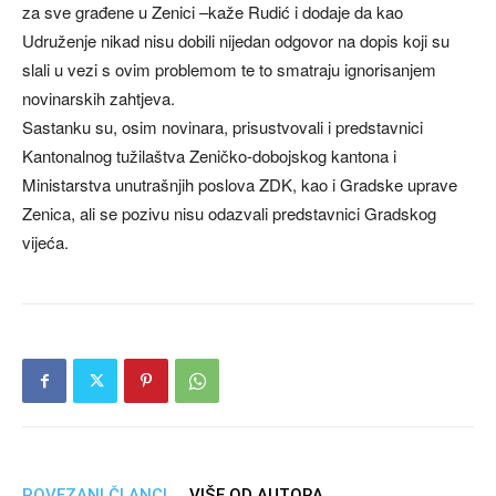
za sve građene u Zenici –kaže Rudić i dodaje da kao
Udruženje nikad nisu dobili nijedan odgovor na dopis koji su
slali u vezi s ovim problemom te to smatraju ignorisanjem
novinarskih zahtjeva.
Sastanku su, osim novinara, prisustvovali i predstavnici
Kantonalnog tužilaštva Zeničko-dobojskog kantona i
Ministarstva unutrašnjih poslova ZDK, kao i Gradske uprave
Zenica, ali se pozivu nisu odazvali predstavnici Gradskog
vijeća.
POVEZANI ČLANCI
VIŠE OD AUTORA