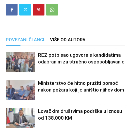
POVEZANI ČLANCI
VIŠE OD AUTORA
REZ potpisao ugovore s kandidatima
odabranim za stručno osposobljavanje
Ministarstvo će hitno pružiti pomoć
nakon požara koji je uništio njihov dom
Lovačkim društvima podrška u iznosu
od 138.000 KM