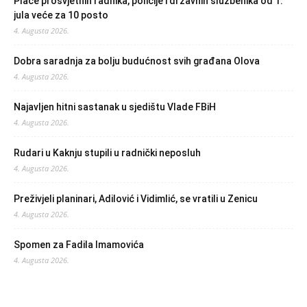
Plaće prosvjetnih radnika, policije i državnih službenika od 1.
jula veće za 10 posto
4. Augusta 2026.
Dobra saradnja za bolju budućnost svih građana Olova
4. Augusta 2026.
Najavljen hitni sastanak u sjedištu Vlade FBiH
4. Augusta 2026.
Rudari u Kaknju stupili u radnički neposluh
4. Augusta 2026.
Preživjeli planinari, Adilović i Vidimlić, se vratili u Zenicu
4. Augusta 2026.
Spomen za Fadila Imamovića
4. Augusta 2026.