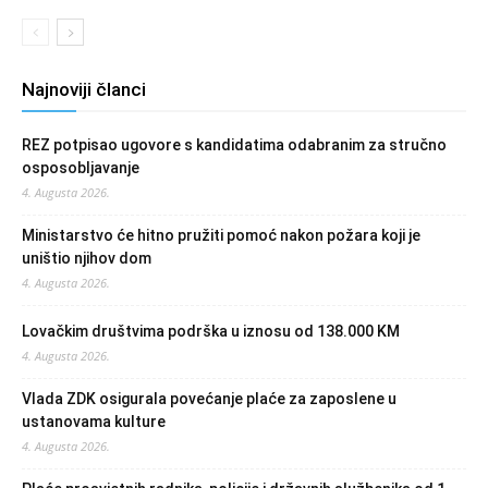
Najnoviji članci
REZ potpisao ugovore s kandidatima odabranim za stručno
osposobljavanje
4. Augusta 2026.
Ministarstvo će hitno pružiti pomoć nakon požara koji je
uništio njihov dom
4. Augusta 2026.
Lovačkim društvima podrška u iznosu od 138.000 KM
4. Augusta 2026.
Vlada ZDK osigurala povećanje plaće za zaposlene u
ustanovama kulture
4. Augusta 2026.