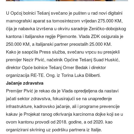
U Općoj bolnici Tešanj svečano je pušten u rad novi digitalni
mamografski aparat sa tomosintezom vrijedan 275.000 KM,
čija je nabavka izvršena u okviru saradnje Zeničko-dobojskog
kantona i italijanske regije Pijemonte. Vlada ZDK osigurala je
250.000 KM, a italijanski partner preostalih 25.000 KM.
Kako je saopćila Press služba, svečanu vrpcu su presjekli
premijer Nezir Pivić, načelnik Općine Tešanj Suad Huskić,
direktor Opće bolnice Tešanj Omer Bedak i direktor
organizacija RE-TE. Ong. iz Torina Luka Điliberti.
Jačanje zdravstva
Premijer Pivić je rekao da je Vlada opredjeljena da nastavi
jačati sektor zdravstva, fokusirajući se na unapređenje
infrastrukture, kadrovsko jačanje, ali i programe prevencije
kakav je Projekat ranog otkrivanja karcinoma dojke koji se u
ovom kantonu provodi od 2018. godine, a od 2020. kao
organizirani skrining uz podršku partnera iz Italije.