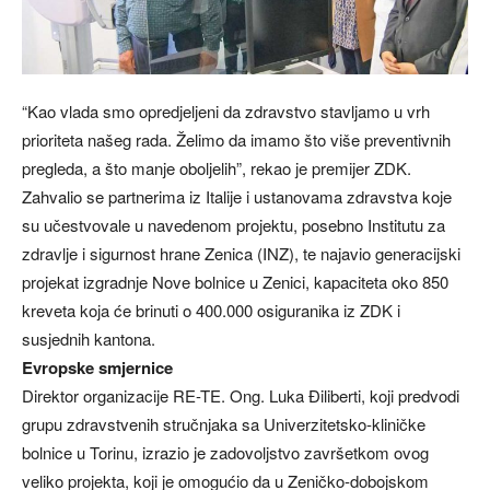
“Kao vlada smo opredjeljeni da zdravstvo stavljamo u vrh
prioriteta našeg rada. Želimo da imamo što više preventivnih
pregleda, a što manje oboljelih”, rekao je premijer ZDK.
Zahvalio se partnerima iz Italije i ustanovama zdravstva koje
su učestvovale u navedenom projektu, posebno Institutu za
zdravlje i sigurnost hrane Zenica (INZ), te najavio generacijski
projekat izgradnje Nove bolnice u Zenici, kapaciteta oko 850
kreveta koja će brinuti o 400.000 osiguranika iz ZDK i
susjednih kantona.
Evropske smjernice
Direktor organizacije RE-TE. Ong. Luka Điliberti, koji predvodi
grupu zdravstvenih stručnjaka sa Univerzitetsko-kliničke
bolnice u Torinu, izrazio je zadovoljstvo završetkom ovog
veliko projekta, koji je omogućio da u Zeničko-dobojskom