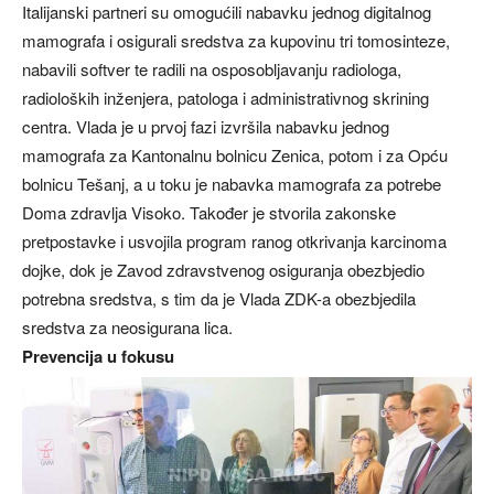
Italijanski partneri su omogućili nabavku jednog digitalnog
mamografa i osigurali sredstva za kupovinu tri tomosinteze,
nabavili softver te radili na osposobljavanju radiologa,
radioloških inženjera, patologa i administrativnog skrining
centra. Vlada je u prvoj fazi izvršila nabavku jednog
mamografa za Kantonalnu bolnicu Zenica, potom i za Opću
bolnicu Tešanj, a u toku je nabavka mamografa za potrebe
Doma zdravlja Visoko. Također je stvorila zakonske
pretpostavke i usvojila program ranog otkrivanja karcinoma
dojke, dok je Zavod zdravstvenog osiguranja obezbjedio
potrebna sredstva, s tim da je Vlada ZDK-a obezbjedila
sredstva za neosigurana lica.
Prevencija u fokusu