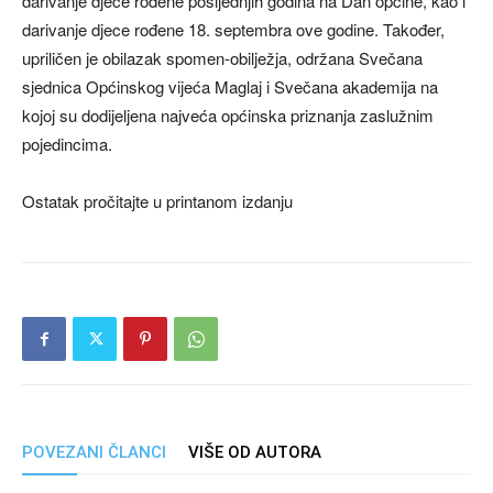
darivanje djece rođene posljednjih godina na Dan općine, kao i
darivanje djece rođene 18. septembra ove godine. Također,
upriličen je obilazak spomen-obilježja, održana Svečana
sjednica Općinskog vijeća Maglaj i Svečana akademija na
kojoj su dodijeljena najveća općinska priznanja zaslužnim
pojedincima.
Ostatak pročitajte u printanom izdanju
POVEZANI ČLANCI
VIŠE OD AUTORA