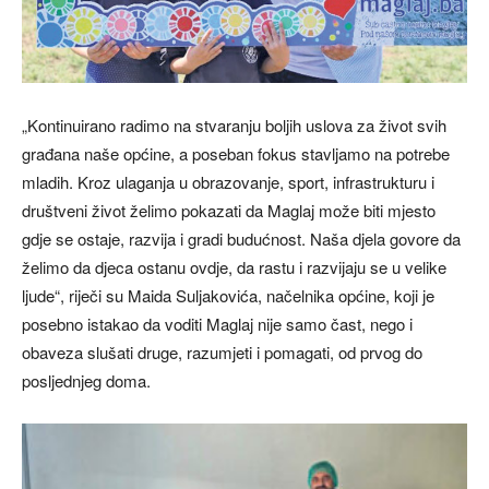
„Kontinuirano radimo na stvaranju boljih uslova za život svih
građana naše općine, a poseban fokus stavljamo na potrebe
mladih. Kroz ulaganja u obrazovanje, sport, infrastrukturu i
društveni život želimo pokazati da Maglaj može biti mjesto
gdje se ostaje, razvija i gradi budućnost. Naša djela govore da
želimo da djeca ostanu ovdje, da rastu i razvijaju se u velike
ljude“, riječi su Maida Suljakovića, načelnika općine, koji je
posebno istakao da voditi Maglaj nije samo čast, nego i
obaveza slušati druge, razumjeti i pomagati, od prvog do
posljednjeg doma.