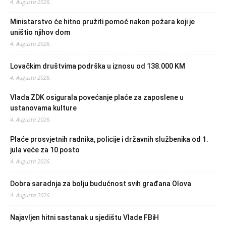
4. Augusta 2026.
Ministarstvo će hitno pružiti pomoć nakon požara koji je
uništio njihov dom
4. Augusta 2026.
Lovačkim društvima podrška u iznosu od 138.000 KM
4. Augusta 2026.
Vlada ZDK osigurala povećanje plaće za zaposlene u
ustanovama kulture
4. Augusta 2026.
Plaće prosvjetnih radnika, policije i državnih službenika od 1.
jula veće za 10 posto
4. Augusta 2026.
Dobra saradnja za bolju budućnost svih građana Olova
4. Augusta 2026.
Najavljen hitni sastanak u sjedištu Vlade FBiH