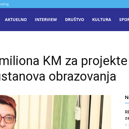
keting
aša
AKTUELNO
INTERVIEW
DRUŠTVO
KULTURA
SPO
iječ
iliona KM za projekte 
enica
ustanova obrazovanja
N
R
z
4.