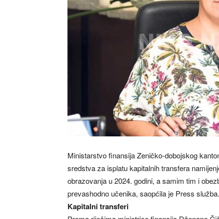
Ministarstvo finansija Zeničko-dobojskog kant
sredstva za isplatu kapitalnih transfera namijenj
obrazovanja u 2024. godini, a samim tim i obezb
prevashodno učenika, saopćila je Press služba
Kapitalni transferi
Prema riječima ministrice finansija Dženane Čiš