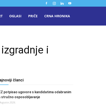
RT
OGLASI
PRIČE
CRNA HRONIKA
izgradnje i
ajnoviji članci
EZ potpisao ugovore s kandidatima odabranim
a stručno osposobljavanje
 Augusta 2026.