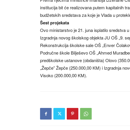
institucija bit će realizovana putem kapitalnih tr
budžetskih sredstava za koje je Vlada u protek
Šest projekata
Ovo ministarstvo je 21. juna isplatilo sredstva
Izgradnja novog školskog objekta JU OŠ „9. s
Rekonstrukcija školske sale OŠ „Enver Čolakov
Područne škole Bilješevo OŠ „Ahmed Muradbego
predškolske ustanove (obdaništa) Olovo (350.
„Žepče” Žepče (250.000,00 KM) i Izgradnja novo
Visoko (200.000,00 KM).