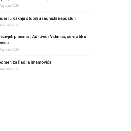
 Augusta 2026.
dari u Kaknju stupili u radnički neposluh
 Augusta 2026.
eživjeli planinari, Adilović i Vidimlić, se vratili u
enicu
 Augusta 2026.
pomen za Fadila Imamovića
 Augusta 2026.