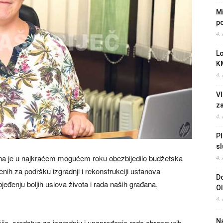
Mi
po
4.
L
K
4.
Vl
z
4.
Pl
sl
ona je u najkraćem mogućem roku obezbijedilo budžetska
4.
enih za podršku izgradnji i rekonstrukciji ustanova
Do
jeđenju boljih uslova života i rada naših građana,
O
.
4.
Na
ije, sredstva za izgradnju i unapređenje rada obrazovnih