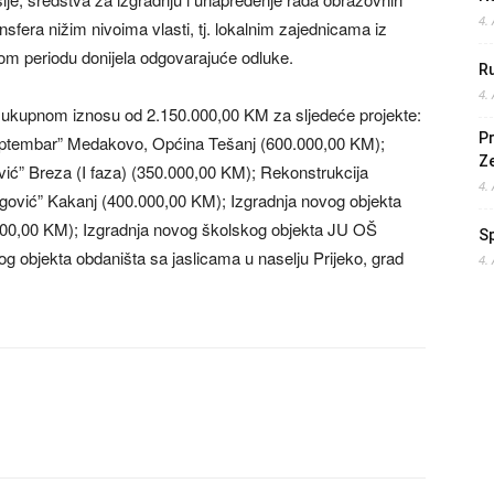
4.
ansfera nižim nivoima vlasti, tj. lokalnim zajednicama iz
lom periodu donijela odgovarajuće odluke.
Ru
4.
 u ukupnom iznosu od 2.150.000,00 KM za sljedeće projekte:
Pr
eptembar” Medakovo, Općina Tešanj (600.000,00 KM);
Z
ić” Breza (I faza) (350.000,00 KM); Rekonstrukcija
4.
vić” Kakanj (400.000,00 KM); Izgradnja novog objekta
000,00 KM); Izgradnja novog školskog objekta JU OŠ
S
g objekta obdaništa sa jaslicama u naselju Prijeko, grad
4.