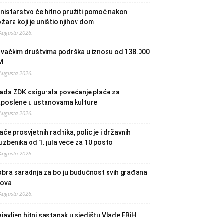
nistarstvo će hitno pružiti pomoć nakon
žara koji je uništio njihov dom
 Augusta 2026.
ovačkim društvima podrška u iznosu od 138.000
M
 Augusta 2026.
ada ZDK osigurala povećanje plaće za
aposlene u ustanovama kulture
 Augusta 2026.
aće prosvjetnih radnika, policije i državnih
užbenika od 1. jula veće za 10 posto
 Augusta 2026.
bra saradnja za bolju budućnost svih građana
lova
 Augusta 2026.
javljen hitni sastanak u sjedištu Vlade FBiH