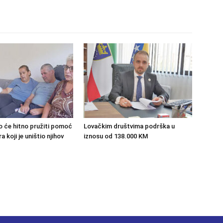
o će hitno pružiti pomoć
Lovačkim društvima podrška u
 koji je uništio njihov
iznosu od 138.000 KM