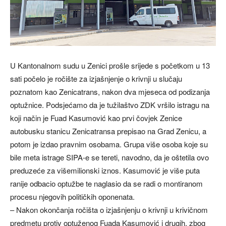
U Kantonalnom sudu u Zenici prošle srijede s početkom u 13
sati počelo je ročište za izjašnjenje o krivnji u slučaju
poznatom kao Zenicatrans, nakon dva mjeseca od podizanja
optužnice. Podsjećamo da je tužilaštvo ZDK vršilo istragu na
koji način je Fuad Kasumović kao prvi čovjek Zenice
autobusku stanicu Zenicatransa prepisao na Grad Zenicu, a
potom je izdao pravnim osobama. Grupa više osoba koje su
bile meta istrage SIPA-e se tereti, navodno, da je oštetila ovo
preduzeće za višemilionski iznos. Kasumović je više puta
ranije odbacio optužbe te naglasio da se radi o montiranom
procesu njegovih političkih oponenata.
– Nakon okončanja ročišta o izjašnjenju o krivnji u krivičnom
predmetu protiv optuženog Fuada Kasumović i drugih, zbog