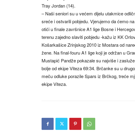
Tray Jordan (14).
– Naši seniori su u većem dijelu utakmice odličn
sreće i ostvarili pobjedu. Vjerujemo da ćemo na
otići u finale završnice A1 lige Bosne i Herc
terenu zajedno slaviti pobjedu -kažu iz KK Orlov
Košarkašice Zrinjskog 2010 iz Mostara od nare
žene. Na final-fouru A1 lige koji je održan u Gra
Mustapić Pandže pokazale su najviše i zaslužen
bolje od ekipe Viteza 69:34. Brčanke su u drug
meču odluke porazile Spars iz Brčkog, treće mje
ekipe Viteza.