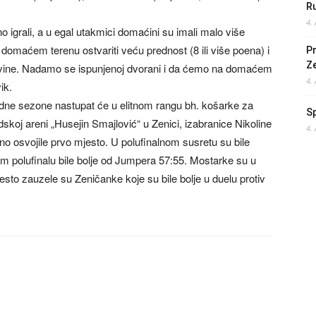
Ru
4.
o igrali, a u egal utakmici domaćini su imali malo više
 domaćem terenu ostvariti veću prednost (8 ili više poena) i
Pr
Z
egovine. Nadamo se ispunjenoj dvorani i da ćemo na domaćem
4.
ik.
dne sezone nastupat će u elitnom rangu bh. košarke za
S
dskoj areni „Husejin Smajlović“ u Zenici, izabranice Nikoline
4.
o osvojile prvo mjesto. U polufinalnom susretu su bile
om polufinalu bile bolje od Jumpera 57:55. Mostarke su u
sto zauzele su Zeničanke koje su bile bolje u duelu protiv