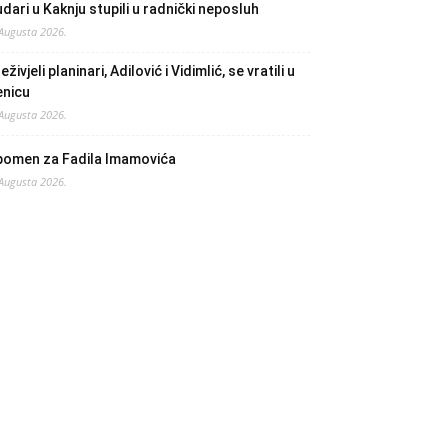
dari u Kaknju stupili u radnički neposluh
 Augusta 2026.
eživjeli planinari, Adilović i Vidimlić, se vratili u
enicu
 Augusta 2026.
pomen za Fadila Imamovića
 Augusta 2026.