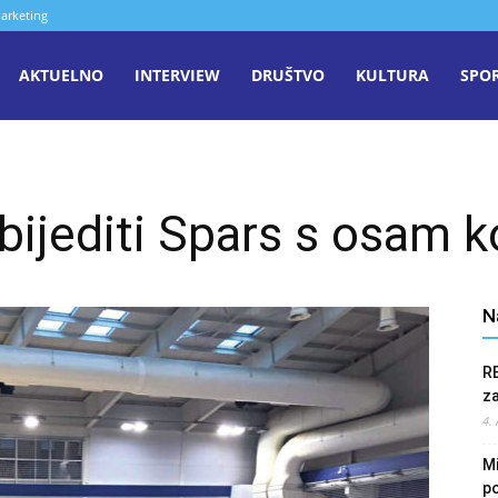
arketing
aša
AKTUELNO
INTERVIEW
DRUŠTVO
KULTURA
SPO
iječ
ijediti Spars s osam ko
enica
N
R
z
4.
Mi
po