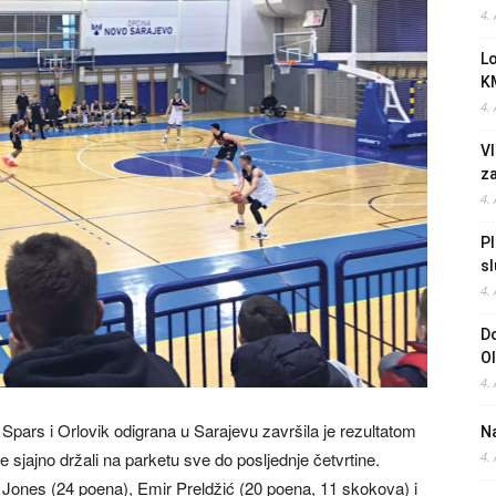
4.
L
K
4.
Vl
z
4.
Pl
sl
4.
Do
O
4.
Spars i Orlovik odigrana u Sarajevu završila je rezultatom
Na
e sjajno držali na parketu sve do posljednje četvrtine.
4.
n Jones (24 poena), Emir Preldžić (20 poena, 11 skokova) i