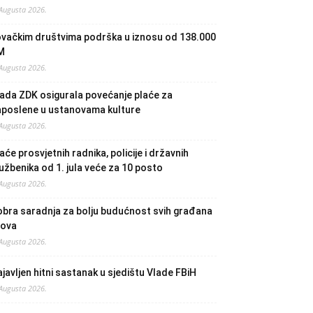
 Augusta 2026.
ovačkim društvima podrška u iznosu od 138.000
M
 Augusta 2026.
ada ZDK osigurala povećanje plaće za
aposlene u ustanovama kulture
 Augusta 2026.
aće prosvjetnih radnika, policije i državnih
užbenika od 1. jula veće za 10 posto
 Augusta 2026.
bra saradnja za bolju budućnost svih građana
lova
 Augusta 2026.
javljen hitni sastanak u sjedištu Vlade FBiH
 Augusta 2026.