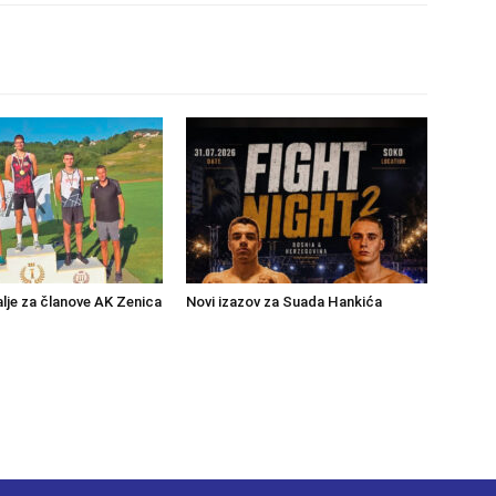
lje za članove AK Zenica
Novi izazov za Suada Hankića