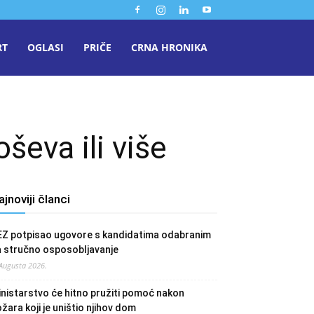
RT
OGLASI
PRIČE
CRNA HRONIKA
ševa ili više
ajnoviji članci
EZ potpisao ugovore s kandidatima odabranim
a stručno osposobljavanje
 Augusta 2026.
nistarstvo će hitno pružiti pomoć nakon
žara koji je uništio njihov dom