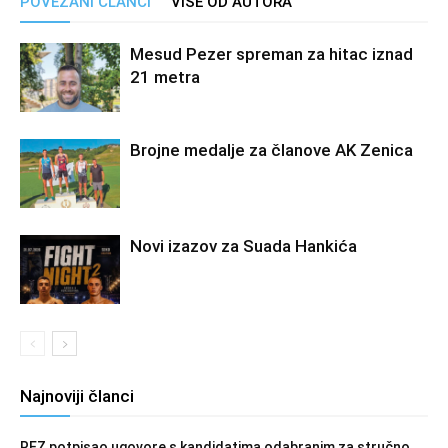
POVEZANI ČLANCI
VIŠE OD AUTORA
Mesud Pezer spreman za hitac iznad
21 metra
Brojne medalje za članove AK Zenica
Novi izazov za Suada Hankića
Najnoviji članci
REZ potpisao ugovore s kandidatima odabranim za stručno