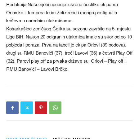
Redakcija Naše riječi upućuje iskrene čestitke ekipama
Orlovika i Jumpera te im želi sreću i mnogo postignutih
koševa u narednim utakmicama.
Košarkašice zeničkog Čelika su sezonu završile na 5. mjestu
Lige BiH. Nakon 20 odigranih utakmica imale su skor od po 10
pobjeda i poraza. Prva na tabeli je ekipa Orlovi (39 bodova),
drugi su RMU Banovići (37), treći Lavovi (36) a četvrti Play Off
(32). Parovi play off za prvaka države su: Orlovi – Play off i
RMU Banovići – Lavovi Brčko.