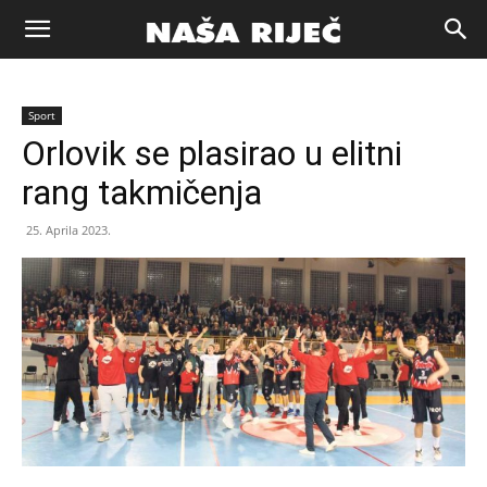
Naša
Sport
riječ
Orlovik se plasirao u elitni
rang takmičenja
Zenica
25. Aprila 2023.