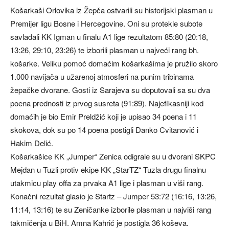
Košarkaši Orlovika iz Žepča ostvarili su historijski plasman u
Premijer ligu Bosne i Hercegovine. Oni su protekle subote
savladali KK Igman u finalu A1 lige rezultatom 85:80 (20:18,
13:26, 29:10, 23:26) te izborili plasman u najveći rang bh.
košarke. Veliku pomoć domaćim košarkašima je pružilo skoro
1.000 navijača u užarenoj atmosferi na punim tribinama
žepačke dvorane. Gosti iz Sarajeva su doputovali sa su dva
poena prednosti iz prvog susreta (91:89). Najefikasniji kod
domaćih je bio Emir Preldžić koji je upisao 34 poena i 11
skokova, dok su po 14 poena postigli Danko Cvitanović i
Hakim Delić.
Košarkašice KK „Jumper“ Zenica odigrale su u dvorani SKPC
Mejdan u Tuzli protiv ekipe KK „StarTZ“ Tuzla drugu finalnu
utakmicu play offa za prvaka A1 lige i plasman u viši rang.
Konačni rezultat glasio je Startz – Jumper 53:72 (16:16, 13:26,
11:14, 13:16) te su Zeničanke izborile plasman u najviši rang
takmičenja u BiH. Amna Kahrić je postigla 36 koševa.