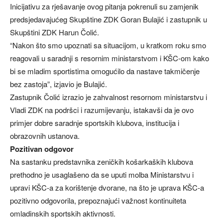
Inicijativu za rješavanje ovog pitanja pokrenuli su zamjenik
predsjedavajućeg Skupštine ZDK Goran Bulajić i zastupnik u
Skupštini ZDK Harun Čolić.
“Nakon što smo upoznati sa situacijom, u kratkom roku smo
reagovali u saradnji s resornim ministarstvom i KŠC-om kako
bi se mladim sportistima omogućilo da nastave takmičenje
bez zastoja”, izjavio je Bulajić.
Zastupnik Čolić izrazio je zahvalnost resornom ministarstvu i
Vladi ZDK na podršci i razumijevanju, istakavši da je ovo
primjer dobre saradnje sportskih klubova, institucija i
obrazovnih ustanova.
Pozitivan odgovor
Na sastanku predstavnika zeničkih košarkaških klubova
prethodno je usaglašeno da se uputi molba Ministarstvu i
upravi KŠC-a za korištenje dvorane, na što je uprava KŠC-a
pozitivno odgovorila, prepoznajući važnost kontinuiteta
omladinskih sportskih aktivnosti.