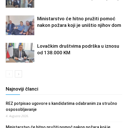
Ministarstvo će hitno pružiti pomoć
nakon požara koji je uništio njihov dom
Lovačkim društvima podrška u iznosu
od 138.000 KM
Najnoviji članci
REZ potpisao ugovore s kandidatima odabranim za stručno
osposobljavanje
4. Augusta 2026.
Ministarstvo će hitno pružiti pomoć nakon požara koji je