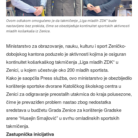
Ovom odlukom omogućeno je da takmičenje „Liga mladih ZDK“ bude
nastavljeno bez prekida, čime se obezbjeđuje kontinuitet sportskih aktivnosti
mladih košarkaša iz Zenice.
Ministarstvo za obrazovanje, nauku, kulturu i sport Zeničko-
dobojskog kantona poduzelo je aktivnosti kojima je osiguran
kontinuitet košarkaškog takmičenja „Liga mladih ZDK“ u
Zenici, u kojem učestvuje oko 200 mladih sportista.
Kako je saopćila Press služba, ovo ministarstvo je obezbijedilo
korištenje sportske dvorane Katoličkog školskog centra u
Zenici za odigravanje preostalih utakmica do kraja polusezone,
čime je prevaziđen problem nastao zbog nedostatka
sredstava u budžetu Grada Zenice za korištenje Gradske
arene “Husejin Smajlović” u svrhu omladinskih sportskih
takmičenja.
Zastupnička inicijativa