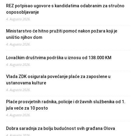
REZ potpisao ugovore s kandidatima odabranim za stručno
osposobljavanje
4. Augusta 2026.
Ministarstvo će hitno pružiti pomoć nakon požara koji je
uništio njihov dom
4. Augusta 2026.
Lovačkim društvima podrška u iznosu od 138.000 KM
4. Augusta 2026.
Vlada ZDK osigurala povećanje plaće za zaposlene u
ustanovama kulture
4. Augusta 2026.
Plaće prosvjetnih radnika, policije i državnih službenika od 1.
jula veće za 10 posto
4. Augusta 2026.
Dobra saradnja za bolju budućnost svih građana Olova
4. Augusta 2026.