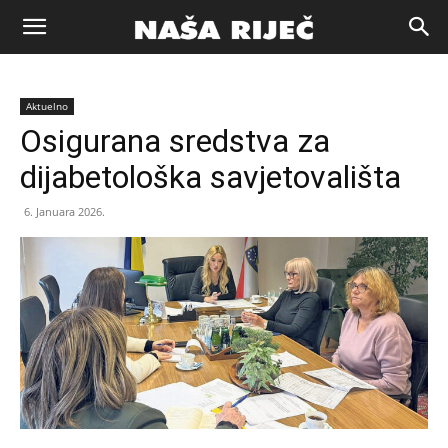
Naša
Aktuelno
riječ
Osigurana sredstva za
dijabetološka savjetovališta
Zenica
6. Januara 2026.