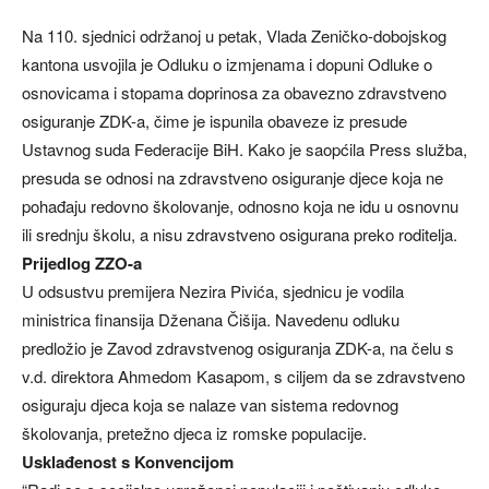
Na 110. sjednici održanoj u petak, Vlada Zeničko-dobojskog
kantona usvojila je Odluku o izmjenama i dopuni Odluke o
osnovicama i stopama doprinosa za obavezno zdravstveno
osiguranje ZDK-a, čime je ispunila obaveze iz presude
Ustavnog suda Federacije BiH. Kako je saopćila Press služba,
presuda se odnosi na zdravstveno osiguranje djece koja ne
pohađaju redovno školovanje, odnosno koja ne idu u osnovnu
ili srednju školu, a nisu zdravstveno osigurana preko roditelja.
Prijedlog ZZO-a
U odsustvu premijera Nezira Pivića, sjednicu je vodila
ministrica finansija Dženana Čišija. Navedenu odluku
predložio je Zavod zdravstvenog osiguranja ZDK-a, na čelu s
v.d. direktora Ahmedom Kasapom, s ciljem da se zdravstveno
osiguraju djeca koja se nalaze van sistema redovnog
školovanja, pretežno djeca iz romske populacije.
Usklađenost s Konvencijom