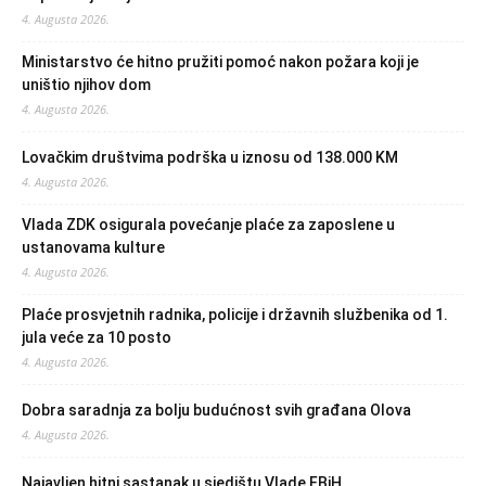
4. Augusta 2026.
Ministarstvo će hitno pružiti pomoć nakon požara koji je
uništio njihov dom
4. Augusta 2026.
Lovačkim društvima podrška u iznosu od 138.000 KM
4. Augusta 2026.
Vlada ZDK osigurala povećanje plaće za zaposlene u
ustanovama kulture
4. Augusta 2026.
Plaće prosvjetnih radnika, policije i državnih službenika od 1.
jula veće za 10 posto
4. Augusta 2026.
Dobra saradnja za bolju budućnost svih građana Olova
4. Augusta 2026.
Najavljen hitni sastanak u sjedištu Vlade FBiH