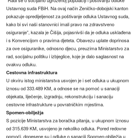
“Radi se o socijalno ugroženoj populaciji i poštivanju odluke
Ustavnog suda FBiH. Na ovaj način Zeničko-dobojski kanton
pokazuje opredijeljenost za poštivanje odluka Ustavnog suda,
kako bi svi naši stanovnici imali pravo na zdravstveno
osiguranje”, kazala je Čišija, pojasnivši da je odluka usklađena
i s Konvencijom o pravima djeteta. Obavezu uplate doprinosa
za ove osiguranike, odnosno djecu, preuzima Ministarstvo za
rad, socijalnu politiku i izbjeglice, koje je dalo saglasnost na
ovakvu odluku.
Cestovna infrastruktura
U okviru istog ministarstva usvojen je i set odluka u ukupnom
iznosu od 333.489 KM, a odnose se na pomoć u sanaciji
objekata, liječenje, izgradnju, rekonstrukciju i sanaciju
cestovne infrastrukture u povratničkim mjestima.
Spomen-obilježja
S pozicije Ministarstva za boračka pitanja, u ukupnom iznosu
od 315.639 KM, usvojeno je nekoliko odluka. Pored redovne
pomoći, donesene su i odluke o sanaciji Spomen-obilježja u