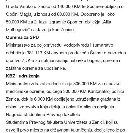
Gradu Visoko u iznosu od 140.000 KM te Spomen-obilježja u
Općini Maglaj u iznosu od 80.000 KM. Odobreno je i oko
50.000 KM za 2. fazu izgradnje Spomen-obilježja „Alija
Izetbegović” na Javorju kod Zenice.
Oprema za ŠPD
Ministarstvo za poljoprivredu, vodoprivredu i šumarstvo
odobrilo je 381.113 KM Javnom preduzeću Šumsko-privredno
društvo ZDK-a za sufinansiranje nabavke bagera, opreme i
zaštitne opreme za uposlenike.
KBZ i udruženja
Ministarstvo zdravstva dodijelilo je 306.000 KM za nabavku
medicinske opreme, od čega 300.000 KM Kantonalnoj bolnici
Zenica, dok je 6.000 KM dodijeljeno udruženjima građana iz
oblasti zdravstva koja djeluju u oblasti malignih oboljenja.
Nagrada studentima Pravnog fakulteta
Studentima Pravnog fakulteta Univerziteta u Zenici, koji su
osvojili prvo mjesto na državnom takmičenju, dodijeljeno je po