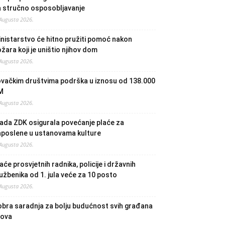
a stručno osposobljavanje
 Augusta 2026.
nistarstvo će hitno pružiti pomoć nakon
žara koji je uništio njihov dom
 Augusta 2026.
ovačkim društvima podrška u iznosu od 138.000
M
 Augusta 2026.
ada ZDK osigurala povećanje plaće za
aposlene u ustanovama kulture
 Augusta 2026.
aće prosvjetnih radnika, policije i državnih
užbenika od 1. jula veće za 10 posto
 Augusta 2026.
bra saradnja za bolju budućnost svih građana
lova