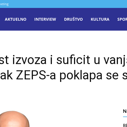
keting
aša
AKTUELNO
INTERVIEW
DRUŠTVO
KULTURA
SPO
iječ
st izvoza i suficit u va
enica
tak ZEPS-a poklapa se
N
R