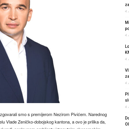
z
4.
Mi
po
4.
L
K
4.
Vl
z
4.
Pl
sl
4.
zgovarali smo s premijerom Nezirom Pivićem. Narednog
Do
elu Vlade Zeničko-dobojskog kantona, a ovo je prilika da,
O