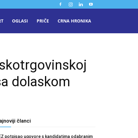
RT
OGLASI
PRIČE
CRNA HRONIKA
njskotrgovinskoj
 sa dolaskom
ajnoviji članci
EZ potpisao ugovore s kandidatima odabranim