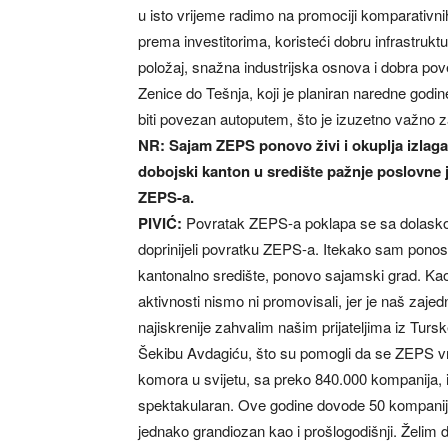
u isto vrijeme radimo na promociji komparativnih
prema investitorima, koristeći dobru infrastruktu
položaj, snažna industrijska osnova i dobra p
Zenice do Tešnja, koji je planiran naredne godi
biti povezan autoputem, što je izuzetno važno z
NR: Sajam ZEPS ponovo živi i okuplja izlagače
dobojski kanton u središte pažnje poslovne j
ZEPS-a.
PIVIĆ:
Povratak ZEPS-a poklapa se sa dolaskom
doprinijeli povratku ZEPS-a. Itekako sam ponos
kantonalno središte, ponovo sajamski grad. Ka
aktivnosti nismo ni promovisali, jer je naš zajed
najiskrenije zahvalim našim prijateljima iz Turs
Šekibu Avdagiću, što su pomogli da se ZEPS vrat
komora u svijetu, sa preko 840.000 kompanija, i
spektakularan. Ove godine dovode 50 kompanija
jednako grandiozan kao i prošlogodišnji. Želim d