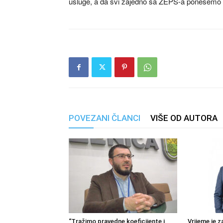
usluge, a da svi zajedno sa ZEPS-a ponesemo
POVEZANI ČLANCI
VIŠE OD AUTORA
“Tražimo pravedne koeficijente i
Vrijeme je z