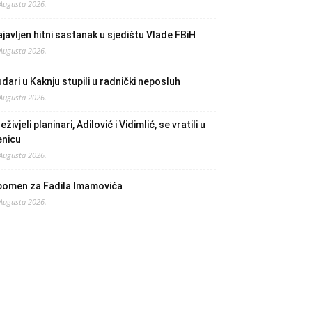
 Augusta 2026.
javljen hitni sastanak u sjedištu Vlade FBiH
 Augusta 2026.
dari u Kaknju stupili u radnički neposluh
 Augusta 2026.
eživjeli planinari, Adilović i Vidimlić, se vratili u
enicu
 Augusta 2026.
pomen za Fadila Imamovića
 Augusta 2026.