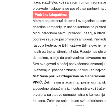
licence ZEPS-a, koji sa svojim timom radi sjaj
proizvode i usluge te se povežu sa partnerima iz 
Podrška izlagačima
Moram napomenuti da smo i ove godine, putem M
desetina kompanija iz našeg kantona na privre
Međunarodnom sajmu privrede Tešanj, a Vlada će
podrške i sveukupni privredni ambijent. Privred
razvoja Federacije BiH i države BiH a ovo je 
novih partnera i širenju tržišta. Raduje nas što
da radimo, a to je da proizvodimo i stvaramo no
Sve ovo govori o našoj posvećenosti stvaranju k
uvažavajući poseban značaj Zenice kao najveć
NR: Vaša poruka izlagačima na Generalno
PIVIĆ:
Želim svim izlagačima i posjetiocima is
a posebno izlagačima iz inostranstva koji traže 
otvorena su za sve domaće i strane kompanije te
kantonu. Želim da sajam bude svima koristan, da