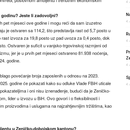
rivredi, poslovnom ambijentu i trenutnim ekonomskim
4.
 godinu? Jeste li zadovoljni?
Na
4.
 pet mjeseci ove godine i mogu reći da sam izuzetno
ju je ostvaren sa 114,2, što predstavlja rast od 5,7 posto u
Ru
o rast izvoza za 19,8 posto uz pad uvoza za 0,4 posto, dok
4.
to. Ostvaren je suficit u vanjsko-trgovinskoj razmjeni od
Pr
zmu, jer je u prvih pet mjeseci ostvareno 81.938 noćenja,
Z
24. godine.
4.
blago povećanje broja zaposlenih u odnosu na 2023.
S
2025. godine će pokazati kako su odluke Vlade FBiH uticale
4.
kazateljima i oni nisu iznenađenje, budući da je Zeničko-
 lider u izvozu u BiH. Ovo govori i o fleksibilnosti i
m proizvodima i uslugama na najzahtjevnijim tržištima, kao
bijentu u Zeničko-dobojskom kantonu?