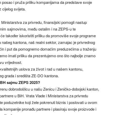
an posao i pruža priliku kompanijama da predstave svoje
cijelog svijeta.
inistarstva za privredu, finansijski pomogli nastup
dnim sajmovima, među ostalim i na ZEPS-u te
 također iskoristiti priliku da promoviše svoje programe
a našeg kantona, naš realni sektor, zamajac je privrednog
način i put da pomognemo domaćim preduzećima u traženju
 ćemo imati priliku da prezentujemo ono što najbolje znamo
vu vrijednost.
valitetnijih uslova za život i rad u našem kantonu,
eg grada i središta ZE-DO kantona.
m BH sajmu ZEPS 2025?
krenu dobrodošlicu u našu Zenicu i Zeničko-dobojski kanton,
partnere u BiH. Vrata Vlade i Ministarstva za privredu
 poduzetnike koji žele pokrenuti biznis i poslovati u ovom
 kompanije pronađu partnere i plasiraju svoje proizvode i