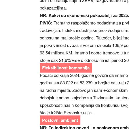
osim o značaju sajma ZEPS, razgovaramo i o p
pokazateljima.
NR: Kakvi su ekonomski pokazatelji za 2025.
PIVIĆ:
Trenutno raspolažemo podacima za prvih
zadovoljan. Indeks industrijske proizvodnje u ma
odnosu na maj prošle godine. Također, bilježim
je pokrivenost uvoza izvozom iznosila 106,9 pos
63,54 miliona KM. Imamo i dobre trendove u turi
što je čak 21,6% više u odnosu na isti period 20
Fleksibilnost kompanija
Podaci od kraja 2024. godine govore da imamo 
godinu, sa 83.022 na 83.239, a brojke na kraju 
na radna mjesta. Zadovoljan sam ekonomskim po
dobojski kanton, zajedno sa Tuzlanskim kantonom,
sposobnosti naših kompanija da konkurišu svoji
što je tržište Evropske unije.
Poslovni ambijent
NR: To indirektno govori i o poslovnom am