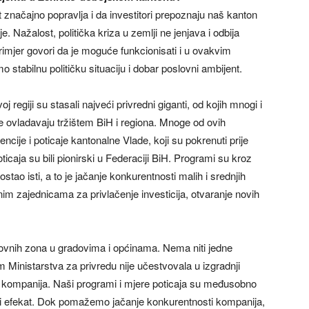
značajno popravlja i da investitori prepoznaju naš kanton
. Nažalost, politička kriza u zemlji ne jenjava i odbija
primjer govori da je moguće funkcionisati i u ovakvim
 stabilnu političku situaciju i dobar poslovni ambijent.
 regiji su stasali najveći privredni giganti, od kojih mnogi i
e ovladavaju tržištem BiH i regiona. Mnoge od ovih
cije i poticaje kantonalne Vlade, koji su pokrenuti prije
icaja su bili pionirski u Federaciji BiH. Programi su kroz
ostao isti, a to je jačanje konkurentnosti malih i srednjih
nim zajednicama za privlačenje investicija, otvaranje novih
slovnih zona u gradovima i općinama. Nema niti jedne
inistarstva za privredu nije učestvovala u izgradnji
ad kompanija. Naši programi i mjere poticaja su međusobno
ni efekat. Dok pomažemo jačanje konkurentnosti kompanija,