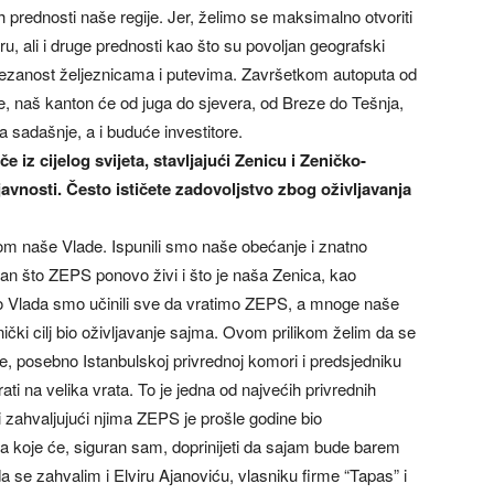
 prednosti naše regije. Jer, želimo se maksimalno otvoriti
ru, ali i druge prednosti kao što su povoljan geografski
ovezanost željeznicama i putevima. Završetkom autoputa od
ne, naš kanton će od juga do sjevera, od Breze do Tešnja,
a sadašnje, a i buduće investitore.
 iz cijelog svijeta, stavljajući Zenicu i Zeničko-
avnosti. Često ističete zadovoljstvo zbog oživljavanja
 naše Vlade. Ispunili smo naše obećanje i znatno
an što ZEPS ponovo živi i što je naša Zenica, kao
o Vlada smo učinili sve da vratimo ZEPS, a mnoge naše
nički cilj bio oživljavanje sajma. Ovom prilikom želim da se
ke, posebno Istanbulskoj privrednoj komori i predsjedniku
i na velika vrata. To je jedna od najvećih privrednih
 zahvaljujući njima ZEPS je prošle godine bio
 koje će, siguran sam, doprinijeti da sajam bude barem
a se zahvalim i Elviru Ajanoviću, vlasniku firme “Tapas” i