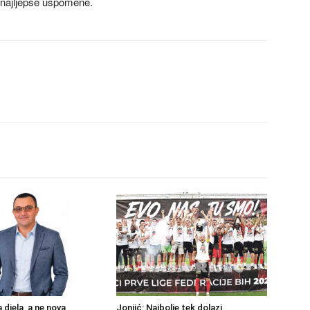
 najljepše uspomene.
a djela, a ne nova
Jonjić: Najbolje tek dolazi