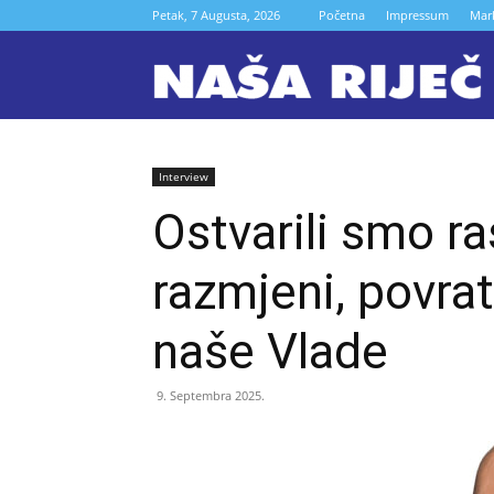
Petak, 7 Augusta, 2026
Početna
Impressum
Mar
N
r
Interview
Ostvarili smo ra
Z
razmjeni, povra
naše Vlade
9. Septembra 2025.