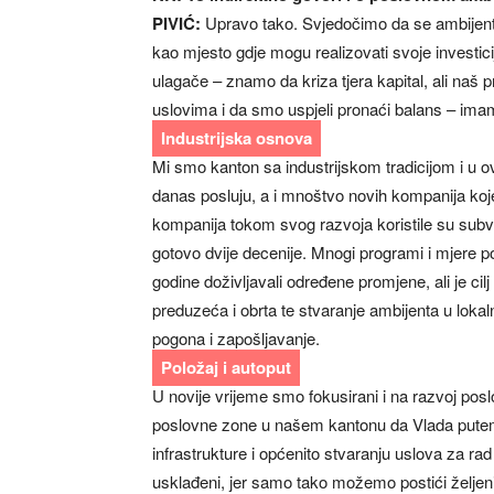
PIVIĆ:
Upravo tako. Svjedočimo da se ambijent 
kao mjesto gdje mogu realizovati svoje investicije
ulagače – znamo da kriza tjera kapital, ali naš 
uslovima i da smo uspjeli pronaći balans – imamo
Industrijska osnova
Mi smo kanton sa industrijskom tradicijom i u ovoj
danas posluju, a i mnoštvo novih kompanija koj
kompanija tokom svog razvoja koristile su subven
gotovo dvije decenije. Mnogi programi i mjere pot
godine doživljavali određene promjene, ali je cilj 
preduzeća i obrta te stvaranje ambijenta u lokal
pogona i zapošljavanje.
Položaj i autoput
U novije vrijeme smo fokusirani i na razvoj po
poslovne zone u našem kantonu da Vlada putem M
infrastrukture i općenito stvaranju uslova za r
usklađeni, jer samo tako možemo postići želje