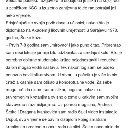
Šetka na početku razgovora te dodaje da je slika na kojoj radi
u zeničkom KŠC-u izuzetno zahtjevna te će rad potrajati još
neko vrijeme.
Prisjećajući se svojih prvih dana u učionici, nakon što je
diplomirao na Akademiji likovnih umjetnosti u Sarajevu 1978.
godine, Šetka kaže:
– Prvih 7-8 godina sam „mirovao“ i jako puno čitao. Pripremao
sam sebi lekcije jer nije bilo udžbenika za srednje škole. Bilo je
potrebno obimne studentske knjige pojednostaviti i reducirati
da bih mogao voditi nastavu. Tek nakon tog sam se počeo
ponovno baviti slikarstvom. U stvari, u početku je više to bio
crtež a kasnije sam otišao u konceptualne vode. Za sebe
mogu reći da nisam samo slikar, nego se nalazim u
suvremenim kretanjima ovisno o tome u kakvim sam svojim
stavovima i razmišljanjima. Uz pomoć mog sina, Andreja
Šetke i Dragana Ivankovića sam radio čak i video instalacije.
Usput, svo vrijeme se bavim dizajnom kojeg smatram
kreativnim procesom poput rada na slici. Šetka napominje da