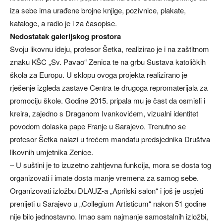
iza sebe ima urađene brojne knjige, pozivnice, plakate,
kataloge, a radio je i za časopise.
Nedostatak galerijskog prostora
Svoju likovnu ideju, profesor Šetka, realizirao je i na zaštitnom
znaku KŠC „Sv. Pavao“ Zenica te na grbu Sustava katoličkih
škola za Europu. U sklopu ovoga projekta realizirano je
rješenje izgleda zastave Centra te drugoga repromaterijala za
promociju škole. Godine 2015. pripala mu je čast da osmisli i
kreira, zajedno s Draganom Ivankovićem, vizualni identitet
povodom dolaska pape Franje u Sarajevo. Trenutno se
profesor Šetka nalazi u trećem mandatu predsjednika Društva
likovnih umjetnika Zenice.
– U suštini je to izuzetno zahtjevna funkcija, mora se dosta tog
organizovati i imate dosta manje vremena za samog sebe.
Organizovati izložbu DLAUZ-a „Aprilski salon“ i još je uspjeti
prenijeti u Sarajevo u „Collegium Artisticum“ nakon 51 godine
nije bilo jednostavno. Imao sam najmanje samostalnih izložbi,