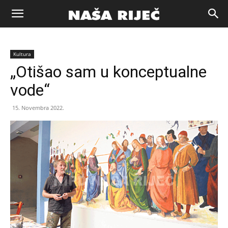
Naša
Kultura
riječ
„Otišao sam u konceptualne
vode“
Zenica
15. Novembra 2022.