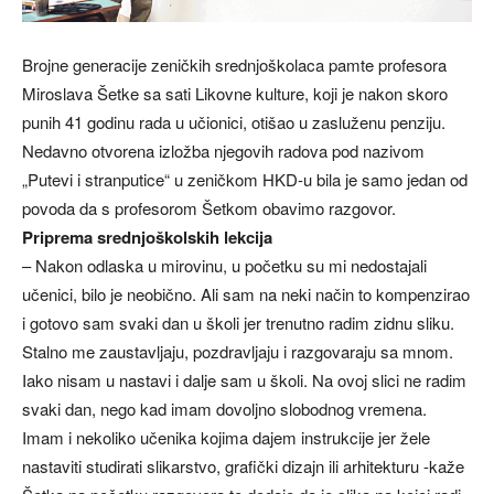
Brojne generacije zeničkih srednjoškolaca pamte profesora
Miroslava Šetke sa sati Likovne kulture, koji je nakon skoro
punih 41 godinu rada u učionici, otišao u zasluženu penziju.
Nedavno otvorena izložba njegovih radova pod nazivom
„Putevi i stranputice“ u zeničkom HKD-u bila je samo jedan od
povoda da s profesorom Šetkom obavimo razgovor.
Priprema srednjoškolskih lekcija
– Nakon odlaska u mirovinu, u početku su mi nedostajali
učenici, bilo je neobično. Ali sam na neki način to kompenzirao
i gotovo sam svaki dan u školi jer trenutno radim zidnu sliku.
Stalno me zaustavljaju, pozdravljaju i razgovaraju sa mnom.
Iako nisam u nastavi i dalje sam u školi. Na ovoj slici ne radim
svaki dan, nego kad imam dovoljno slobodnog vremena.
Imam i nekoliko učenika kojima dajem instrukcije jer žele
nastaviti studirati slikarstvo, grafički dizajn ili arhitekturu -kaže