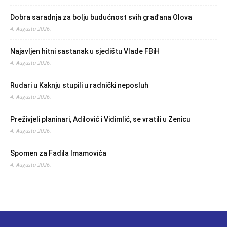
Dobra saradnja za bolju budućnost svih građana Olova
4. Augusta 2026.
Najavljen hitni sastanak u sjedištu Vlade FBiH
4. Augusta 2026.
Rudari u Kaknju stupili u radnički neposluh
4. Augusta 2026.
Preživjeli planinari, Adilović i Vidimlić, se vratili u Zenicu
4. Augusta 2026.
Spomen za Fadila Imamovića
4. Augusta 2026.