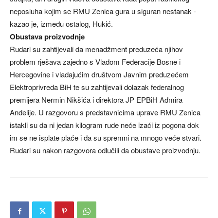
neposluha kojim se RMU Zenica gura u siguran nestanak -
kazao je, između ostalog, Hukić.
Obustava proizvodnje
Rudari su zahtijevali da menadžment preduzeća njihov
problem rješava zajedno s Vladom Federacije Bosne i
Hercegovine i vladajućim društvom Javnim preduzećem
Elektroprivreda BiH te su zahtijevali dolazak federalnog
premijera Nermin Nikšića i direktora JP EPBiH Admira
Andelije. U razgovoru s predstavnicima uprave RMU Zenica
istakli su da ni jedan kilogram rude neće izaći iz pogona dok
im se ne isplate plaće i da su spremni na mnogo veće stvari.
Rudari su nakon razgovora odlučili da obustave proizvodnju.