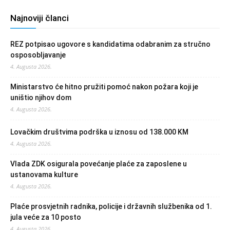
Najnoviji članci
REZ potpisao ugovore s kandidatima odabranim za stručno
osposobljavanje
4. Augusta 2026.
Ministarstvo će hitno pružiti pomoć nakon požara koji je
uništio njihov dom
4. Augusta 2026.
Lovačkim društvima podrška u iznosu od 138.000 KM
4. Augusta 2026.
Vlada ZDK osigurala povećanje plaće za zaposlene u
ustanovama kulture
4. Augusta 2026.
Plaće prosvjetnih radnika, policije i državnih službenika od 1.
jula veće za 10 posto
4. Augusta 2026.