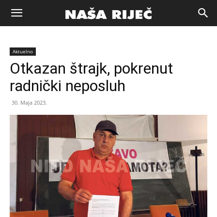
Naša
Aktuelno
riječ
Otkazan štrajk, pokrenut
radnički neposluh
Zenica
30. Maja 2023.