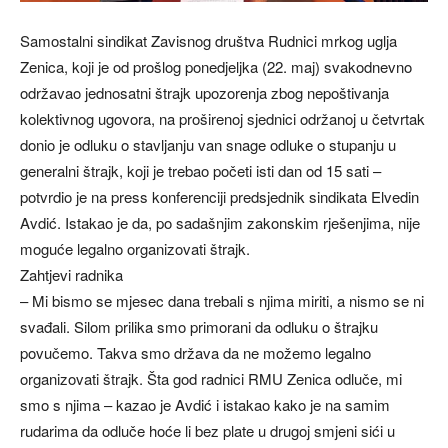
Samostalni sindikat Zavisnog društva Rudnici mrkog uglja
Zenica, koji je od prošlog ponedjeljka (22. maj) svakodnevno
održavao jednosatni štrajk upozorenja zbog nepoštivanja
kolektivnog ugovora, na proširenoj sjednici održanoj u četvrtak
donio je odluku o stavljanju van snage odluke o stupanju u
generalni štrajk, koji je trebao početi isti dan od 15 sati –
potvrdio je na press konferenciji predsjednik sindikata Elvedin
Avdić. Istakao je da, po sadašnjim zakonskim rješenjima, nije
moguće legalno organizovati štrajk.
Zahtjevi radnika
– Mi bismo se mjesec dana trebali s njima miriti, a nismo se ni
svađali. Silom prilika smo primorani da odluku o štrajku
povučemo. Takva smo država da ne možemo legalno
organizovati štrajk. Šta god radnici RMU Zenica odluče, mi
smo s njima – kazao je Avdić i istakao kako je na samim
rudarima da odluče hoće li bez plate u drugoj smjeni sići u