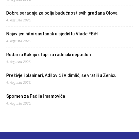
Dobra saradnja za bolju budućnost svih građana Olova
4. Augusta 2026.
Najavljen hitni sastanak u sjedištu Vlade FBiH
4. Augusta 2026.
Rudari u Kaknju stupili u radnički neposluh
4. Augusta 2026.
Preživjeli planinari, Adilović i Vidimlić, se vratili u Zenicu
4. Augusta 2026.
Spomen za Fadila Imamovića
4. Augusta 2026.