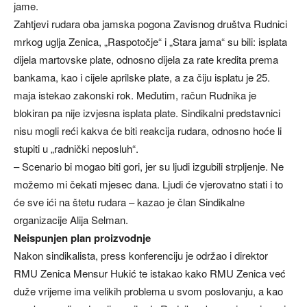
jame.
Zahtjevi rudara oba jamska pogona Zavisnog društva Rudnici
mrkog uglja Zenica, „Raspotočje“ i „Stara jama“ su bili: isplata
dijela martovske plate, odnosno dijela za rate kredita prema
bankama, kao i cijele aprilske plate, a za čiju isplatu je 25.
maja istekao zakonski rok. Međutim, račun Rudnika je
blokiran pa nije izvjesna isplata plate. Sindikalni predstavnici
nisu mogli reći kakva će biti reakcija rudara, odnosno hoće li
stupiti u „radnički neposluh“.
– Scenario bi mogao biti gori, jer su ljudi izgubili strpljenje. Ne
možemo mi čekati mjesec dana. Ljudi će vjerovatno stati i to
će sve ići na štetu rudara – kazao je član Sindikalne
organizacije Alija Selman.
Neispunjen plan proizvodnje
Nakon sindikalista, press konferenciju je održao i direktor
RMU Zenica Mensur Hukić te istakao kako RMU Zenica već
duže vrijeme ima velikih problema u svom poslovanju, a kao