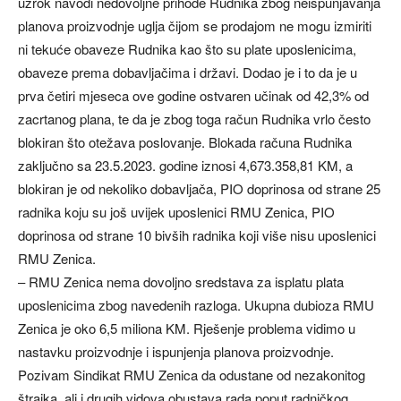
uzrok navodi nedovoljne prihode Rudnika zbog neispunjavanja
planova proizvodnje uglja čijom se prodajom ne mogu izmiriti
ni tekuće obaveze Rudnika kao što su plate uposlenicima,
obaveze prema dobavljačima i državi. Dodao je i to da je u
prva četiri mjeseca ove godine ostvaren učinak od 42,3% od
zacrtanog plana, te da je zbog toga račun Rudnika vrlo često
blokiran što otežava poslovanje. Blokada računa Rudnika
zaključno sa 23.5.2023. godine iznosi 4,673.358,81 KM, a
blokiran je od nekoliko dobavljača, PIO doprinosa od strane 25
radnika koju su još uvijek uposlenici RMU Zenica, PIO
doprinosa od strane 10 bivših radnika koji više nisu uposlenici
RMU Zenica.
– RMU Zenica nema dovoljno sredstava za isplatu plata
uposlenicima zbog navedenih razloga. Ukupna dubioza RMU
Zenica je oko 6,5 miliona KM. Rješenje problema vidimo u
nastavku proizvodnje i ispunjenja planova proizvodnje.
Pozivam Sindikat RMU Zenica da odustane od nezakonitog
štrajka, ali i drugih vidova obustava rada poput radničkog