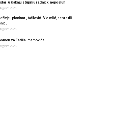
dari u Kaknju stupili u radnički neposluh
 Augusta 2026.
eživjeli planinari, Adilović i Vidimlić, se vratili u
enicu
 Augusta 2026.
pomen za Fadila Imamovića
 Augusta 2026.