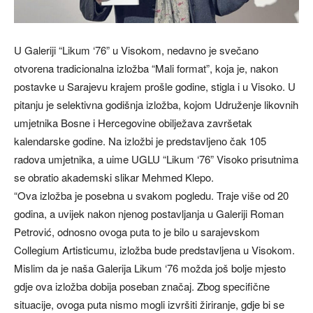
U Galeriji “Likum ‘76” u Visokom, nedavno je svečano
otvorena tradicionalna izložba “Mali format”, koja je, nakon
postavke u Sarajevu krajem prošle godine, stigla i u Visoko. U
pitanju je selektivna godišnja izložba, kojom Udruženje likovnih
umjetnika Bosne i Hercegovine obilježava završetak
kalendarske godine. Na izložbi je predstavljeno čak 105
radova umjetnika, a uime UGLU “Likum ‘76” Visoko prisutnima
se obratio akademski slikar Mehmed Klepo.
“Ova izložba je posebna u svakom pogledu. Traje više od 20
godina, a uvijek nakon njenog postavljanja u Galeriji Roman
Petrović, odnosno ovoga puta to je bilo u sarajevskom
Collegium Artisticumu, izložba bude predstavljena u Visokom.
Mislim da je naša Galerija Likum ‘76 možda još bolje mjesto
gdje ova izložba dobija poseban značaj. Zbog specifične
situacije, ovoga puta nismo mogli izvršiti žiriranje, gdje bi se