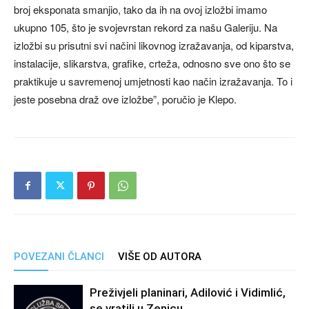
broj eksponata smanjio, tako da ih na ovoj izložbi imamo
ukupno 105, što je svojevrstan rekord za našu Galeriju. Na
izložbi su prisutni svi načini likovnog izražavanja, od kiparstva,
instalacije, slikarstva, grafike, crteža, odnosno sve ono što se
praktikuje u savremenoj umjetnosti kao način izražavanja. To i
jeste posebna draž ove izložbe”, poručio je Klepo.
POVEZANI ČLANCI
VIŠE OD AUTORA
Preživjeli planinari, Adilović i Vidimlić,
se vratili u Zenicu