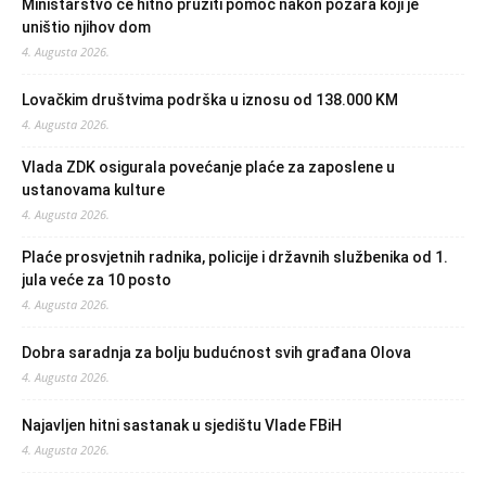
Ministarstvo će hitno pružiti pomoć nakon požara koji je
uništio njihov dom
4. Augusta 2026.
Lovačkim društvima podrška u iznosu od 138.000 KM
4. Augusta 2026.
Vlada ZDK osigurala povećanje plaće za zaposlene u
ustanovama kulture
4. Augusta 2026.
Plaće prosvjetnih radnika, policije i državnih službenika od 1.
jula veće za 10 posto
4. Augusta 2026.
Dobra saradnja za bolju budućnost svih građana Olova
4. Augusta 2026.
Najavljen hitni sastanak u sjedištu Vlade FBiH
4. Augusta 2026.