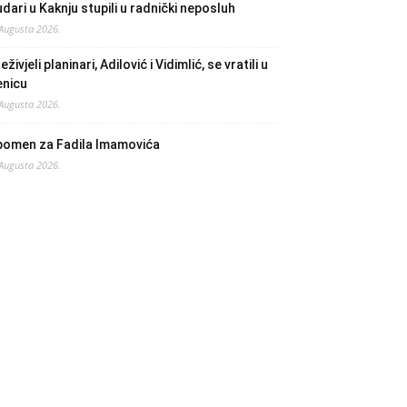
dari u Kaknju stupili u radnički neposluh
 Augusta 2026.
eživjeli planinari, Adilović i Vidimlić, se vratili u
enicu
 Augusta 2026.
pomen za Fadila Imamovića
 Augusta 2026.