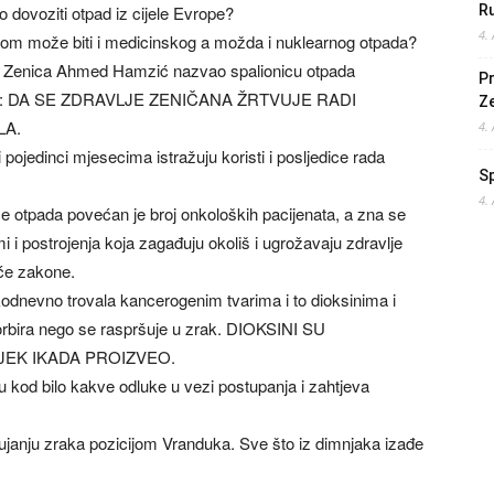
 dovoziti otpad iz cijele Evrope?
Ru
4.
 kom može biti i medicinskog a možda i nuklearnog otpada?
are Zenica Ahmed Hamzić nazvao spalionicu otpada
Pr
tinu: DA SE ZDRAVLJE ZENIČANA ŽRTVUJE RADI
Z
LA.
4.
 pojedinci mjesecima istražuju koristi i posljedice rada
S
4.
e otpada povećan je broj onkoloških pacijenata, a zna se
i i postrojenja koja zagađuju okoliš i ugrožavaju zdravlje
aće zakone.
kodnevno trovala kancerogenim tvarima i to dioksinima i
psorbira nego se raspršuje u zrak. DIOKSINI SU
JEK IKADA PROIZVEO.
 kod bilo kakve odluke u vezi postupanja i zahtjeva
strujanju zraka pozicijom Vranduka. Sve što iz dimnjaka izađe