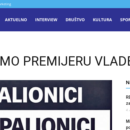
rketing
aša
AKTUELNO
INTERVIEW
DRUŠTVO
KULTURA
SPO
iječ
MO PREMIJERU VLAD
enica
N
R
z
4.
Mi
po