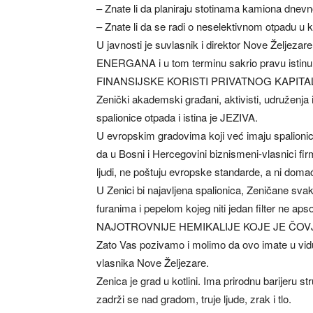
– Znate li da planiraju stotinama kamiona dnevno
– Znate li da se radi o neselektivnom otpadu u
U javnosti je suvlasnik i direktor Nove Željez
ENERGANA i u tom terminu sakrio pravu is
FINANSIJSKE KORISTI PRIVATNOG KAPITA
Zenički akademski građani, aktivisti, udruženja i
spalionice otpada i istina je JEZIVA.
U evropskim gradovima koji već imaju spalionic
da u Bosni i Hercegovini biznismeni-vlasnici firm
ljudi, ne poštuju evropske standarde, a ni dom
U Zenici bi najavljena spalionica, Zeničane sva
furanima i pepelom kojeg niti jedan filter ne a
NAJOTROVNIJE HEMIKALIJE KOJE JE ČOV
Zato Vas pozivamo i molimo da ovo imate u vidu
vlasnika Nove Željezare.
Zenica je grad u kotlini. Ima prirodnu barijeru 
zadrži se nad gradom, truje ljude, zrak i tlo.