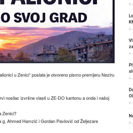
4.
L
K
4.
Vl
z
4.
Pl
sl
lionici u Zenici“ poslala je otvoreno pismo premijeru Neziru
4.
Do
O
vi nosilac izvršne vlasti u ZE-DO kantonu a onda i našoj
4.
 Zenici?
Na
ica g. Ahmed Hamzić i Gordan Pavlović od Željezare
4.