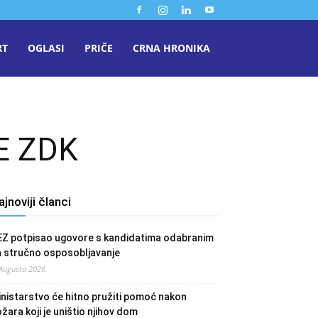
RT
OGLASI
PRIČE
CRNA HRONIKA
E ZDK
ajnoviji članci
EZ potpisao ugovore s kandidatima odabranim
a stručno osposobljavanje
 Augusta 2026.
nistarstvo će hitno pružiti pomoć nakon
žara koji je uništio njihov dom