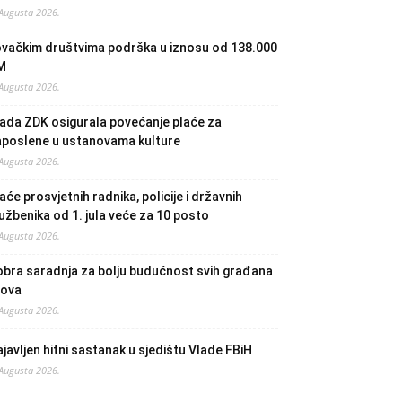
 Augusta 2026.
ovačkim društvima podrška u iznosu od 138.000
M
 Augusta 2026.
ada ZDK osigurala povećanje plaće za
aposlene u ustanovama kulture
 Augusta 2026.
aće prosvjetnih radnika, policije i državnih
užbenika od 1. jula veće za 10 posto
 Augusta 2026.
bra saradnja za bolju budućnost svih građana
lova
 Augusta 2026.
javljen hitni sastanak u sjedištu Vlade FBiH
 Augusta 2026.