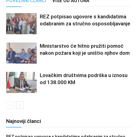
POVEZANI ČLANCI
VIŠE OD AUTORA
REZ potpisao ugovore s kandidatima
odabranim za stručno osposobljavanje
Ministarstvo će hitno pružiti pomoć
nakon požara koji je uništio njihov dom
Lovačkim društvima podrška u iznosu
od 138.000 KM
Najnoviji članci
REZ potpisao ugovore s kandidatima odabranim za stručno