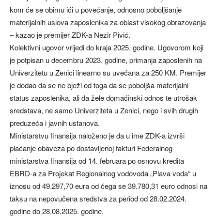
kom će se obimu ići u povećanje, odnosno poboljšanje
materijalnih uslova zaposlenika za oblast visokog obrazovanja
– kazao je premijer ZDK-a Nezir Pivić.
Kolektivni ugovor vrijedi do kraja 2025. godine. Ugovorom koji
je potpisan u decembru 2023. godine, primanja zaposlenih na
Univerzitetu u Zenici linearno su uvećana za 250 KM. Premijer
je dodao da se ne bježi od toga da se poboljša materijalni
status zaposlenika, ali da žele domaćinski odnos te utrošak
sredstava, ne samo Univerziteta u Zenici, nego i svih drugih
preduzeća i javnih ustanova.
Ministarstvu finansija naloženo je da u ime ZDK-a izvrši
plaćanje obaveza po dostavljenoj fakturi Federalnog
ministarstva finansija od 14. februara po osnovu kredita
EBRD-a za Projekat Regionalnog vodovoda „Plava voda“ u
iznosu od 49.297,70 eura od čega se 39.780,31 euro odnosi na
taksu na nepovučena sredstva za period od 28.02.2024.
godine do 28.08.2025. godine.