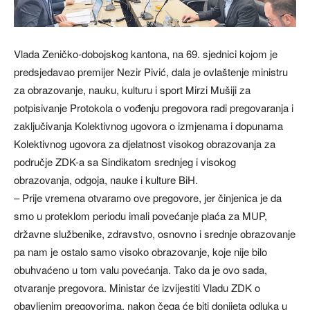
Vlada Zeničko-dobojskog kantona, na 69. sjednici kojom je
predsjedavao premijer Nezir Pivić, dala je ovlaštenje ministru
za obrazovanje, nauku, kulturu i sport Mirzi Mušiji za
potpisivanje Protokola o vođenju pregovora radi pregovaranja i
zaključivanja Kolektivnog ugovora o izmjenama i dopunama
Kolektivnog ugovora za djelatnost visokog obrazovanja za
područje ZDK-a sa Sindikatom srednjeg i visokog
obrazovanja, odgoja, nauke i kulture BiH.
– Prije vremena otvaramo ove pregovore, jer činjenica je da
smo u proteklom periodu imali povećanje plaća za MUP,
državne službenike, zdravstvo, osnovno i srednje obrazovanje
pa nam je ostalo samo visoko obrazovanje, koje nije bilo
obuhvaćeno u tom valu povećanja. Tako da je ovo sada,
otvaranje pregovora. Ministar će izvijestiti Vladu ZDK o
obavljenim pregovorima, nakon čega će biti donijeta odluka u