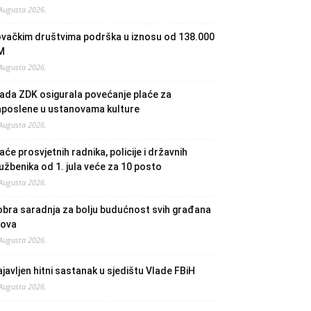
 Augusta 2026.
ovačkim društvima podrška u iznosu od 138.000
M
 Augusta 2026.
ada ZDK osigurala povećanje plaće za
aposlene u ustanovama kulture
 Augusta 2026.
aće prosvjetnih radnika, policije i državnih
užbenika od 1. jula veće za 10 posto
 Augusta 2026.
bra saradnja za bolju budućnost svih građana
lova
 Augusta 2026.
javljen hitni sastanak u sjedištu Vlade FBiH
 Augusta 2026.