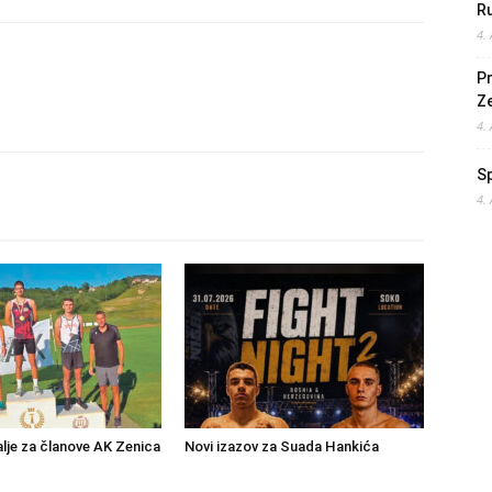
Ru
4.
Pr
Z
4.
S
4.
lje za članove AK Zenica
Novi izazov za Suada Hankića