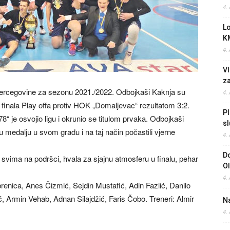
4.
L
K
4.
Vl
z
Hercegovine za sezonu 2021./2022. Odbojkaši Kaknja su
4.
ci finala Play offa protiv HOK „Domaljevac“ rezultatom 3:2.
Pl
“ je osvojio ligu i okrunio se titulom prvaka. Odbojkaši
sl
u medalju u svom gradu i na taj način počastili vjerne
4.
Do
 svima na podršci, hvala za sjajnu atmosferu u finalu, pehar
O
4.
renica, Anes Čizmić, Sejdin Mustafić, Adin Fazlić, Danilo
, Armin Vehab, Adnan Silajdžić, Faris Čobo. Treneri: Almir
Na
4.