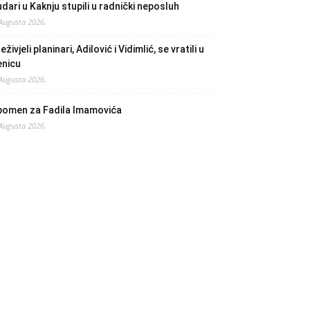
dari u Kaknju stupili u radnički neposluh
 Augusta 2026.
eživjeli planinari, Adilović i Vidimlić, se vratili u
enicu
 Augusta 2026.
pomen za Fadila Imamovića
 Augusta 2026.