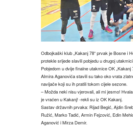
Odbojkaški klub „Kakanj 78“ prvak je Bosne i 
protekle srijede slavili pobjedu u drugoj utakmi
Pobjedom u dvije finalne utakmice OK „Kakanj 78
Almira Aganovića stavili su tako oko vrata zlatn
navijače koji su ih pratili tokom cijele sezone.
– Možda neki nisu vjerovali, ali mi jesmo! Hvala
je vraćen u Kakanj! -rekli su iz OK Kakanj.
Sastav državnih prvaka: Rijad Begić, Ajdin Sreb
Ružić, Marko Tadić, Armin Fejzović, Edin Mehić
Aganović i Mirza Demir.