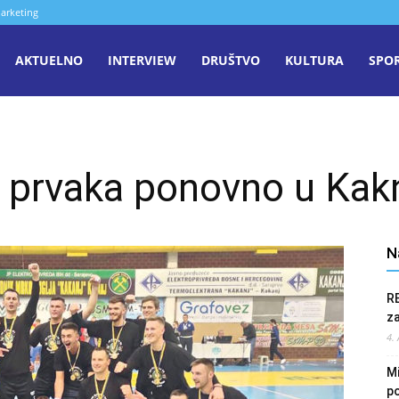
arketing
aša
AKTUELNO
INTERVIEW
DRUŠTVO
KULTURA
SPO
iječ
 prvaka ponovno u Kak
enica
N
R
z
4.
Mi
po