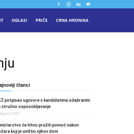
RT
OGLASI
PRIČE
CRNA HRONIKA
nju
ajnoviji članci
EZ potpisao ugovore s kandidatima odabranim
a stručno osposobljavanje
 Augusta 2026.
nistarstvo će hitno pružiti pomoć nakon
žara koji je uništio njihov dom