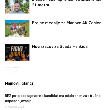
21 metra
Brojne medalje za članove AK Zenica
Novi izazov za Suada Hankića
Najnoviji članci
REZ potpisao ugovore s kandidatima odabranim za stručno
osposobljavanje
4. Augusta 2026.