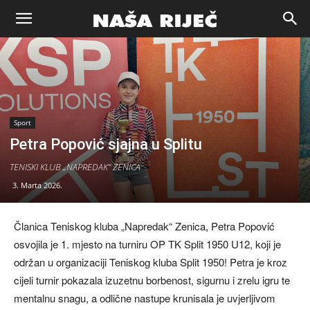
Naša
riječ
Sport
Zenica
Petra Popović sjajna u Splitu
TENISKI KLUB „NAPREDAK“ ZENICA
3. Marta 2026.
Članica Teniskog kluba „Napredak“ Zenica, Petra Popović
osvojila je 1. mjesto na turniru OP TK Split 1950 U12, koji je
održan u organizaciji Teniskog kluba Split 1950! Petra je kroz
cijeli turnir pokazala izuzetnu borbenost, sigurnu i zrelu igru te
mentalnu snagu, a odlične nastupe krunisala je uvjerljivom