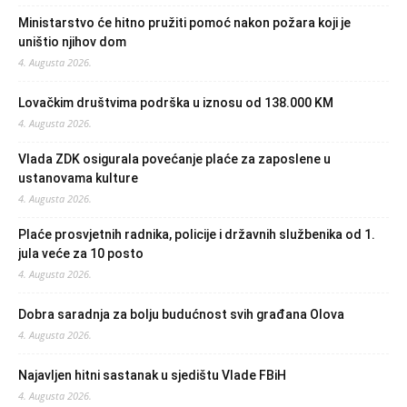
Ministarstvo će hitno pružiti pomoć nakon požara koji je
uništio njihov dom
4. Augusta 2026.
Lovačkim društvima podrška u iznosu od 138.000 KM
4. Augusta 2026.
Vlada ZDK osigurala povećanje plaće za zaposlene u
ustanovama kulture
4. Augusta 2026.
Plaće prosvjetnih radnika, policije i državnih službenika od 1.
jula veće za 10 posto
4. Augusta 2026.
Dobra saradnja za bolju budućnost svih građana Olova
4. Augusta 2026.
Najavljen hitni sastanak u sjedištu Vlade FBiH
4. Augusta 2026.