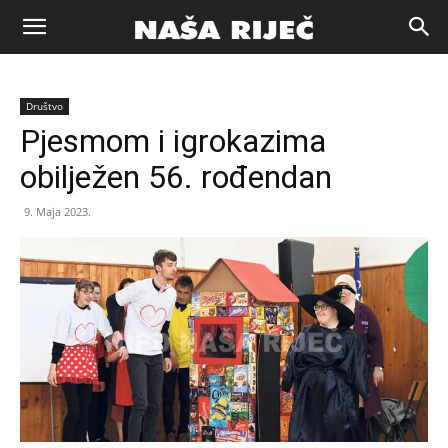
Naša
Društvo
riječ
Pjesmom i igrokazima
obilježen 56. rođendan
Zenica
9. Maja 2023.