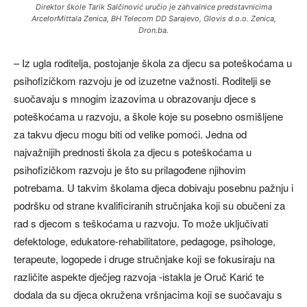
Direktor škole Tarik Salčinović uručio je zahvalnice predstavnicima
ArcelorMittala Zenica, BH Telecom DD Sarajevo, Glovis d.o.o. Zenica,
Dron.ba.
– Iz ugla roditelja, postojanje škola za djecu sa poteškoćama u
psihofizičkom razvoju je od izuzetne važnosti. Roditelji se
suočavaju s mnogim izazovima u obrazovanju djece s
poteškoćama u razvoju, a škole koje su posebno osmišljene
za takvu djecu mogu biti od velike pomoći. Jedna od
najvažnijih prednosti škola za djecu s poteškoćama u
psihofizičkom razvoju je što su prilagođene njihovim
potrebama. U takvim školama djeca dobivaju posebnu pažnju i
podršku od strane kvalificiranih stručnjaka koji su obučeni za
rad s djecom s teškoćama u razvoju. To može uključivati
defektologe, edukatore-rehabilitatore, pedagoge, psihologe,
terapeute, logopede i druge stručnjake koji se fokusiraju na
različite aspekte dječjeg razvoja -istakla je Oruč Karić te
dodala da su djeca okružena vršnjacima koji se suočavaju s