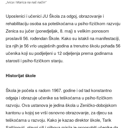
„Ivica i Marica na naš način“
Uposlenici i učenici JU Škola za odgoj, obrazovanje i
rehabilitaciju osoba sa poteškoćama u psiho-fizičkom razvoju
Zenica su jučer (ponedjeljak, 8. maj) s velikim ponosom
proslavili 56. rođendan Škole. Kako su istakli na manifestaciji,
iza njih je 56 vrlo uspješnih godina a trenutno školu pohađa 56
učenika koji su podijeljeni u 12 odjeljenja prema godinama
starosti i psiho-fizičkom stanju.
Historijat škole
Škola je počela s radom 1967. godine i od tad konstantno
odgaja i obrazuje učenike sa teškoćama u psiho-fizičkom
razvoju. Ova ustanova je jedina škola u Zeničko-dobojskom
kantonu u kojoj se vrši osnovno obrazovanje, za djecu sa
teškoćama u razvoju. Kako je kazao direktor škole, Tarik
Salčinović, glavni cilj i njihova misija je osposobiti učenike da