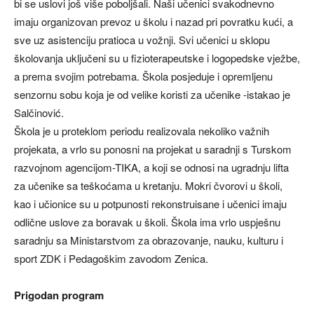
bi se uslovi još više poboljšali. Naši učenici svakodnevno
imaju organizovan prevoz u školu i nazad pri povratku kući, a
sve uz asistenciju pratioca u vožnji. Svi učenici u sklopu
školovanja uključeni su u fizioterapeutske i logopedske vježbe,
a prema svojim potrebama. Škola posjeduje i opremljenu
senzornu sobu koja je od velike koristi za učenike -istakao je
Salčinović.
Škola je u proteklom periodu realizovala nekoliko važnih
projekata, a vrlo su ponosni na projekat u saradnji s Turskom
razvojnom agencijom-TIKA, a koji se odnosi na ugradnju lifta
za učenike sa teškoćama u kretanju. Mokri čvorovi u školi,
kao i učionice su u potpunosti rekonstruisane i učenici imaju
odlične uslove za boravak u školi. Škola ima vrlo uspješnu
saradnju sa Ministarstvom za obrazovanje, nauku, kulturu i
sport ZDK i Pedagoškim zavodom Zenica.
Prigodan program