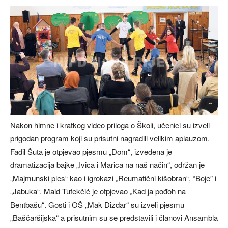
Nakon himne i kratkog video priloga o Školi, učenici su izveli
prigodan program koji su prisutni nagradili velikim aplauzom.
Fadil Šuta je otpjevao pjesmu „Dom“, izvedena je
dramatizacija bajke „Ivica i Marica na naš način“, održan je
„Majmunski ples“ kao i igrokazi „Reumatični kišobran“, “Boje” i
„Jabuka“. Maid Tufekčić je otpjevao „Kad ja pođoh na
Bentbašu“. Gosti i OŠ „Mak Dizdar“ su izveli pjesmu
„Baščaršijska“ a prisutnim su se predstavili i članovi Ansambla