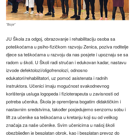
“Boje”
JU Škola za odgoj, obrazovanje i rehabilitaciju osoba sa
poteškoćama u psiho-fizičkom razvoju Zenica, poziva roditelje
djece sa teškoćama u razvoju da nas posjete i upoznaju se sa
radom u školi. U Školi radi stručan i edukovan kadar, nastavu
izvode defektolozi/oligofrenolozi, odnosno
edukatori/rehabilitatori, uz pomoć asistenata i radnih
instruktora. Učenici imaju mogućnost svakodnevnog
korištenja usluga logopeda i fizioterapeuta u zavisnosti od
potreba učenika. Škola je opremljena bogatim didaktičkim i
nastavnim sredstvima, također posjedujemo senzornu sobu i
lift za učenike sa teškoćama u kretanju koji su od velikog
značaja za naše učenike. Svim učenicima u našoj školi
obezbijeđen je besplatan obrok, kao i besplatan prevoz do