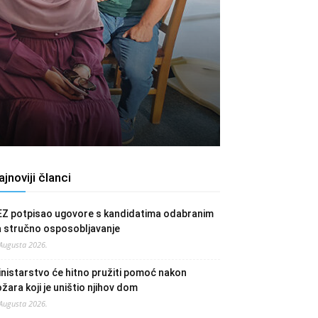
ajnoviji članci
EZ potpisao ugovore s kandidatima odabranim
a stručno osposobljavanje
 Augusta 2026.
nistarstvo će hitno pružiti pomoć nakon
žara koji je uništio njihov dom
 Augusta 2026.