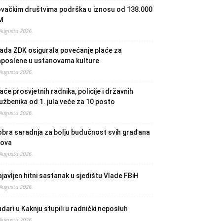
ovačkim društvima podrška u iznosu od 138.000
M
 Augusta 2026.
ada ZDK osigurala povećanje plaće za
aposlene u ustanovama kulture
 Augusta 2026.
aće prosvjetnih radnika, policije i državnih
užbenika od 1. jula veće za 10 posto
 Augusta 2026.
bra saradnja za bolju budućnost svih građana
lova
 Augusta 2026.
javljen hitni sastanak u sjedištu Vlade FBiH
 Augusta 2026.
dari u Kaknju stupili u radnički neposluh
 Augusta 2026.