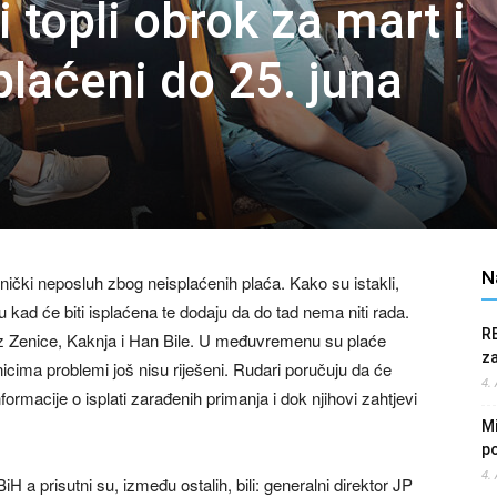
i topli obrok za mart i
splaćeni do 25. juna
N
nički neposluh zbog neisplaćenih plaća. Kako su istakli,
u kad će biti isplaćena te dodaju da do tad nema niti rada.
R
 iz Zenice, Kaknja i Han Bile. U međuvremenu su plaće
z
icima problemi još nisu riješeni. Rudari poručuju da će
4.
nformacije o isplati zarađenih primanja i dok njihovi zahtjevi
Mi
po
4.
 a prisutni su, između ostalih, bili: generalni direktor JP