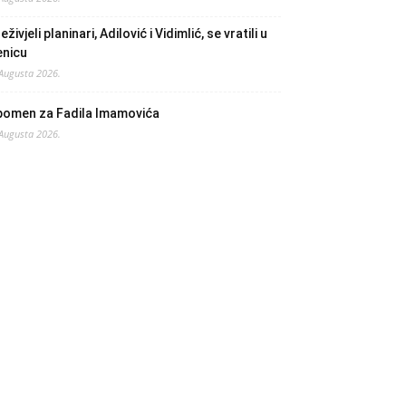
eživjeli planinari, Adilović i Vidimlić, se vratili u
enicu
 Augusta 2026.
pomen za Fadila Imamovića
 Augusta 2026.