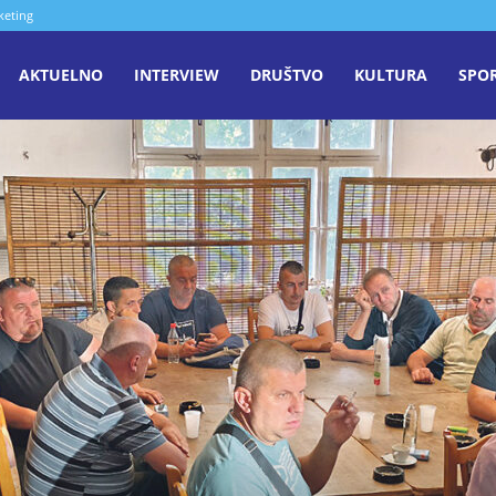
keting
aša
AKTUELNO
INTERVIEW
DRUŠTVO
KULTURA
SPO
iječ
enica