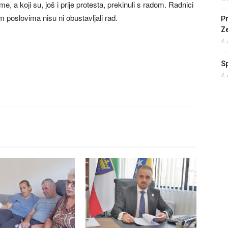
me, a koji su, još i prije protesta, prekinuli s radom. Radnici
 poslovima nisu ni obustavljali rad.
Pr
Z
4.
S
4.