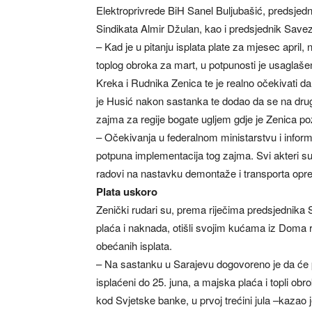
Elektroprivrede BiH Sanel Buljubašić, predsje
Sindikata Almir Džulan, kao i predsjednik Save
– Kad je u pitanju isplata plate za mjesec april,
toplog obroka za mart, u potpunosti je usagla
Kreka i Rudnika Zenica te je realno očekivati 
je Husić nakon sastanka te dodao da se na dru
zajma za regije bogate ugljem gdje je Zenica poz
– Očekivanja u federalnom ministarstvu i infor
potpuna implementacija tog zajma. Svi akteri su s
radovi na nastavku demontaže i transporta op
Plata uskoro
Zenički rudari su, prema riječima predsjednika
plaća i naknada, otišli svojim kućama iz Doma ru
obećanih isplata.
– Na sastanku u Sarajevu dogovoreno je da će plać
isplaćeni do 25. juna, a majska plaća i topli obr
kod Svjetske banke, u prvoj trećini jula –kazao 