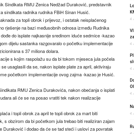
dnik Sindikata RMU Zenica Nedžad Duraković, predstavnik
L
za sindikata radnika rudnika FBiH Sinan Husić.
K
4.
 naknada za topli obrok i prijevoz, i ostatak neisplaćenog
šeno rješenje na bazi međusobnih odnosa između Rudnika
Vl
da dođe do isplate najkasnije sredinom iduće sedmice -kazao
z
gom dijelu sastanka razgovaralo o početku implementacije
4.
icionirana s 37 miliona dolara.
Pl
macije s kojim raspolažu su da bi tokom mjeseca jula počela
sl
e usaglasili da se, nakon isplate plate za april, aktiviraju
4.
reme početkom implementacije ovog zajma -kazao je Husić.
Do
O
 Sindikata RMU Zenica Durakovića, nakon obećanja o isplati
4.
dara ali će se na posao vratiti tek nakon realizacije
Na
a i topli obrok za april te topli obrok za mart biti
4.
ok, s obzirom da bi početkom jula trebao biti realiziran zajam
Ru
je Duraković i dodao da će se tad steći i uslovi za povratak
4.