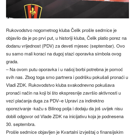
Rukovodstvo nogometnog kluba Čelik prošle sedmice je
objavilo da je po prvi put, u historiji kluba, Čelik platio porez na
dodanu vrijednost (PDV) za deveti mjesec (septembar). Ovo
su samo mali koraci na dugoj stazi oporavka simbola ovog
grada.
– Na ovom putu oporavka i u našoj borbi potrebna je pomoć
svih nas. Zbog toga smo partnera i podršku pokušali pronaći u
Vladi ZDK. Rukovodstvo kluba svakodnevno pokušava
pronaći način na koji bi što ekspresnije završio aktivnosti u
vezi plaćanja duga za PDV–e Upravi za indirektno
oporezivanje -kažu s Bilinog polja i dodaju da još uvijek nisu
dobili odgovor od Vlade ZDK na inicijativu koja je podnesena
30. septembra.
Prošle sedmice objavljen je Kvartalni izvještaj o finansijskim