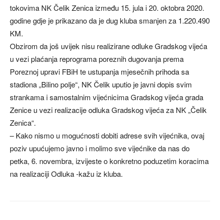
tokovima NK Čelik Zenica između 15. jula i 20. oktobra 2020.
godine gdje je prikazano da je dug kluba smanjen za 1.220.490
KM.
Obzirom da još uvijek nisu realizirane odluke Gradskog vijeća
u vezi plaćanja reprograma poreznih dugovanja prema
Poreznoj upravi FBiH te ustupanja mjesečnih prihoda sa
stadiona „Bilino polje“, NK Čelik uputio je javni dopis svim
strankama i samostalnim vijećnicima Gradskog vijeća grada
Zenice u vezi realizacije odluka Gradskog vijeća za NK „Čelik
Zenica“.
– Kako nismo u mogućnosti dobiti adrese svih vijećnika, ovaj
poziv upućujemo javno i molimo sve vijećnike da nas do
petka, 6. novembra, izvijeste o konkretno poduzetim koracima
na realizaciji Odluka -kažu iz kluba.