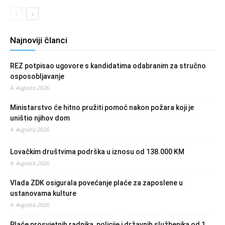
Najnoviji članci
REZ potpisao ugovore s kandidatima odabranim za stručno
osposobljavanje
4. Augusta 2026.
Ministarstvo će hitno pružiti pomoć nakon požara koji je
uništio njihov dom
4. Augusta 2026.
Lovačkim društvima podrška u iznosu od 138.000 KM
4. Augusta 2026.
Vlada ZDK osigurala povećanje plaće za zaposlene u
ustanovama kulture
4. Augusta 2026.
Plaće prosvjetnih radnika, policije i državnih službenika od 1.