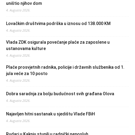
uništio njihov dom
4. Augusta 2026.
Lovačkim društvima podrška u iznosu od 138.000 KM
4. Augusta 2026.
Vlada ZDK osigurala povećanje plaće za zaposlene u
ustanovama kulture
4. Augusta 2026.
Plaće prosvjetnih radnika, policije i državnih službenika od 1.
jula veće za 10 posto
4. Augusta 2026.
Dobra saradnja za bolju budućnost svih građana Olova
4. Augusta 2026.
Najavljen hitni sastanak u sjedištu Vlade FBiH
4. Augusta 2026.
Rudari u Kaknju stupili u radnički neposluh