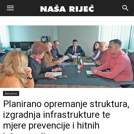
Naša
riječ
Zenica
Aktuelno
Planirano opremanje struktura,
izgradnja infrastrukture te
mjere prevencije i hitnih