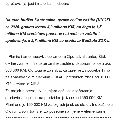
ugrožavanja ljudi i materijalnih dobara.
Ukupan budžet Kantonalne uprave civilne zaštite (KUCZ)
za 2026. godinu iznosi 4,2 miliona KM, od čega je 1,5
miliona KM sredstava posebne naknade za zaštitu i
spašavanje, a 2,7 miliona KM su sredstva Budžeta ZDK-a.
– Planirali smo nabavku opreme za Operativni centar, Štab
civilne zaštite i tri službe civilne zaštite u ukupnom iznosu oko
303.000 KM. Od toga je za nabavku opreme za potrebe Tima
za spašavanje iz ruševina – USAR predviđen iznos od 96.000
KM – rekao je Aličić.
Za projekte preventivnih mjera zaštite i spašavanja u
gradovima i općinama predviđen je iznos od 550.000 KM.
Planirano je 150.000 KM za izgradnju skladišta civilne zaštite u
Olovu i Usori, transfer za posebne namjene – elementarne
nepogode 300.000 KM, kao i podrška službama civilne zaštite