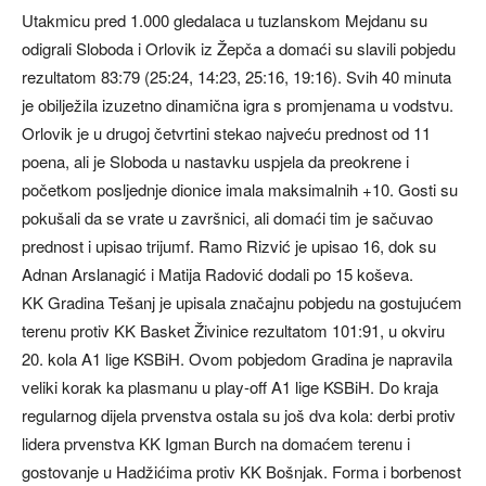
Utakmicu pred 1.000 gledalaca u tuzlanskom Mejdanu su
odigrali Sloboda i Orlovik iz Žepča a domaći su slavili pobjedu
rezultatom 83:79 (25:24, 14:23, 25:16, 19:16). Svih 40 minuta
je obilježila izuzetno dinamična igra s promjenama u vodstvu.
Orlovik je u drugoj četvrtini stekao najveću prednost od 11
poena, ali je Sloboda u nastavku uspjela da preokrene i
početkom posljednje dionice imala maksimalnih +10. Gosti su
pokušali da se vrate u završnici, ali domaći tim je sačuvao
prednost i upisao trijumf. Ramo Rizvić je upisao 16, dok su
Adnan Arslanagić i Matija Radović dodali po 15 koševa.
KK Gradina Tešanj je upisala značajnu pobjedu na gostujućem
terenu protiv KK Basket Živinice rezultatom 101:91, u okviru
20. kola A1 lige KSBiH. Ovom pobjedom Gradina je napravila
veliki korak ka plasmanu u play-off A1 lige KSBiH. Do kraja
regularnog dijela prvenstva ostala su još dva kola: derbi protiv
lidera prvenstva KK Igman Burch na domaćem terenu i
gostovanje u Hadžićima protiv KK Bošnjak. Forma i borbenost