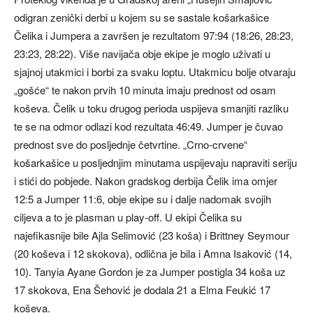
odigran zenički derbi u kojem su se sastale košarkašice
Čelika i Jumpera a završen je rezultatom 97:94 (18:26, 28:23,
23:23, 28:22). Više navijača obje ekipe je moglo uživati u
sjajnoj utakmici i borbi za svaku loptu. Utakmicu bolje otvaraju
„gošće“ te nakon prvih 10 minuta imaju prednost od osam
koševa. Čelik u toku drugog perioda uspijeva smanjiti razliku
te se na odmor odlazi kod rezultata 46:49. Jumper je čuvao
prednost sve do posljednje četvrtine. „Crno-crvene“
košarkašice u posljednjim minutama uspijevaju napraviti seriju
i stići do pobjede. Nakon gradskog derbija Čelik ima omjer
12:5 a Jumper 11:6, obje ekipe su i dalje nadomak svojih
ciljeva a to je plasman u play-off. U ekipi Čelika su
najefikasnije bile Ajla Selimović (23 koša) i Brittney Seymour
(20 koševa i 12 skokova), odlična je bila i Amna Isaković (14,
10). Tanyia Ayane Gordon je za Jumper postigla 34 koša uz
17 skokova, Ena Šehović je dodala 21 a Elma Feukić 17
koševa.