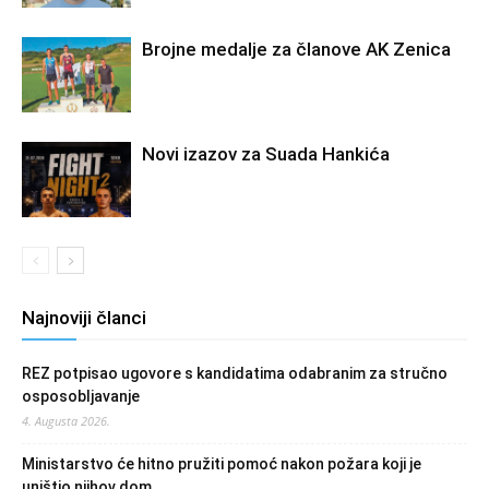
Brojne medalje za članove AK Zenica
Novi izazov za Suada Hankića
Najnoviji članci
REZ potpisao ugovore s kandidatima odabranim za stručno
osposobljavanje
4. Augusta 2026.
Ministarstvo će hitno pružiti pomoć nakon požara koji je
uništio njihov dom