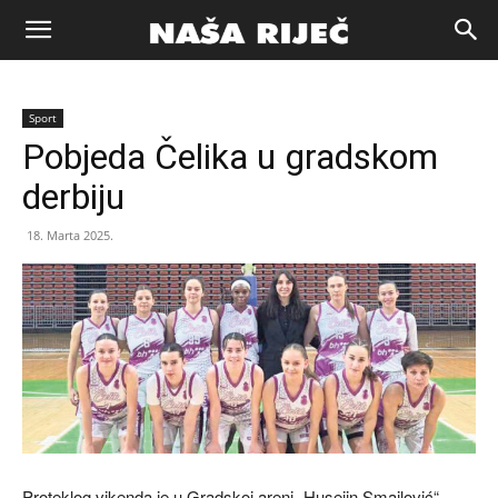
Naša
Sport
riječ
Pobjeda Čelika u gradskom
derbiju
Zenica
18. Marta 2025.
Proteklog vikenda je u Gradskoj areni „Husejin Smajlović“